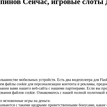
спинов Сейчас, игровые слоты
ольшинстве мобильных устройств. Есть два видеоплеера для Fla
 файлы cookie для персонализации контента и рекламы, предос
ании вами нашего веб-сайта с нашими партнерами. Если вы прод
вания файлов cookie. Ознакомьтесь с нашей полной политикой в 
го мгновенные игры на деньги.
иваются с такими щедрыми приветственными бонусами, какие се