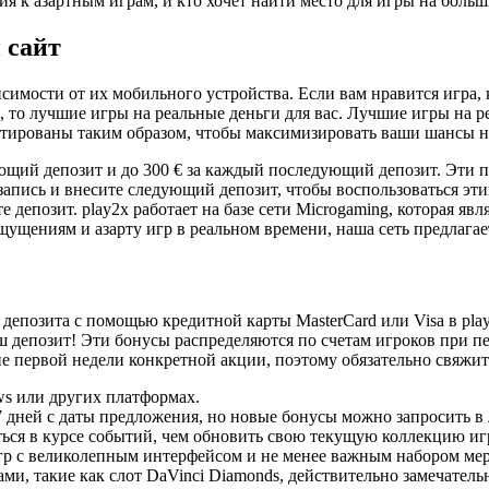
ия к азартным играм, и кто хочет найти место для игры на больши
 сайт
висимости от их мобильного устройства. Если вам нравится игра,
и, то лучшие игры на реальные деньги для вас. Лучшие игры на 
ктированы таким образом, чтобы максимизировать ваши шансы 
дующий депозит и до 300 € за каждый последующий депозит. Эти
 запись и внесите следующий депозит, чтобы воспользоваться 
е депозит. play2x работает на базе сети Microgaming, которая 
ущениям и азарту игр в реальном времени, наша сеть предлагает
депозита с помощью кредитной карты MasterCard или Visa в pla
 депозит! Эти бонусы распределяются по счетам игроков при пе
е первой недели конкретной акции, поэтому обязательно свяжит
ws или других платформах.
 дней с даты предложения, но новые бонусы можно запросить в 
ться в курсе событий, чем обновить свою текущую коллекцию иг
игр с великолепным интерфейсом и не менее важным набором мер
ми, такие как слот DaVinci Diamonds, действительно замечатель