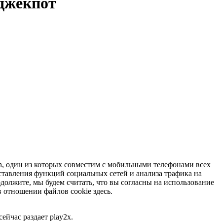
 джекпот
sh, один из которых совместим с мобильными телефонами всех
тавления функций социальных сетей и анализа трафика на
олжите, мы будем считать, что вы согласны на использование
​​отношении файлов cookie здесь.
йчас раздает play2x.