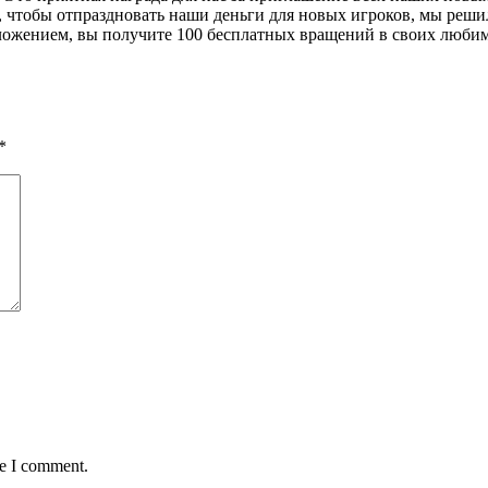
чтобы отпраздновать наши деньги для новых игроков, мы решили
ложением, вы получите 100 бесплатных вращений в своих люби
*
me I comment.