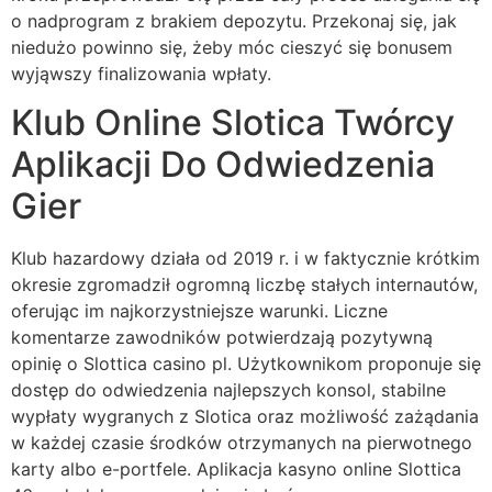
o nadprogram z brakiem depozytu. Przekonaj się, jak
niedużo powinno się, żeby móc cieszyć się bonusem
wyjąwszy finalizowania wpłaty.
Klub Online Slotica Twórcy
Aplikacji Do Odwiedzenia
Gier
Klub hazardowy działa od 2019 r. i w faktycznie krótkim
okresie zgromadził ogromną liczbę stałych internautów,
oferując im najkorzystniejsze warunki. Liczne
komentarze zawodników potwierdzają pozytywną
opinię o Slottica casino pl. Użytkownikom proponuje się
dostęp do odwiedzenia najlepszych konsol, stabilne
wypłaty wygranych z Slotica oraz możliwość zażądania
w każdej czasie środków otrzymanych na pierwotnego
karty albo e-portfele. Aplikacja kasyno online Slottica