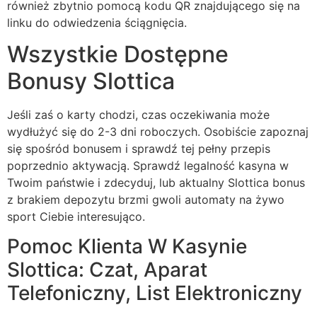
również zbytnio pomocą kodu QR znajdującego się na
linku do odwiedzenia ściągnięcia.
Wszystkie Dostępne
Bonusy Slottica
Jeśli zaś o karty chodzi, czas oczekiwania może
wydłużyć się do 2-3 dni roboczych. Osobiście zapoznaj
się spośród bonusem i sprawdź tej pełny przepis
poprzednio aktywacją. Sprawdź legalność kasyna w
Twoim państwie i zdecyduj, lub aktualny Slottica bonus
z brakiem depozytu brzmi gwoli automaty na żywo
sport Ciebie interesująco.
Pomoc Klienta W Kasynie
Slottica: Czat, Aparat
Telefoniczny, List Elektroniczny