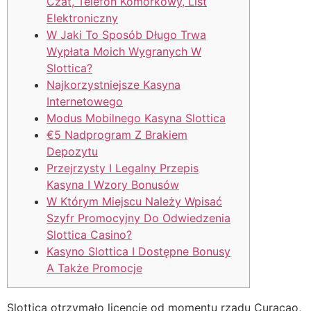
Czat, Telefon Komórkowy, List
Elektroniczny
W Jaki To Sposób Długo Trwa
Wypłata Moich Wygranych W
Slottica?
Najkorzystniejsze Kasyna
Internetowego
Modus Mobilnego Kasyna Slottica
€5 Nadprogram Z Brakiem
Depozytu
Przejrzysty I Legalny Przepis
Kasyna I Wzory Bonusów
W Którym Miejscu Należy Wpisać
Szyfr Promocyjny Do Odwiedzenia
Slottica Casino?
Kasyno Slottica I Dostępne Bonusy
A Także Promocje
Slottica otrzymało licencję od momentu rządu Curacao,