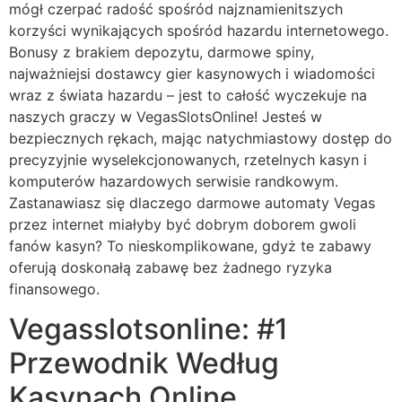
mógł czerpać radość spośród najznamienitszych
korzyści wynikających spośród hazardu internetowego.
Bonusy z brakiem depozytu, darmowe spiny,
najważniejsi dostawcy gier kasynowych i wiadomości
wraz z świata hazardu – jest to całość wyczekuje na
naszych graczy w VegasSlotsOnline! Jesteś w
bezpiecznych rękach, mając natychmiastowy dostęp do
precyzyjnie wyselekcjonowanych, rzetelnych kasyn i
komputerów hazardowych serwisie randkowym.
Zastanawiasz się dlaczego darmowe automaty Vegas
przez internet miałyby być dobrym doborem gwoli
fanów kasyn? To nieskomplikowane, gdyż te zabawy
oferują doskonałą zabawę bez żadnego ryzyka
finansowego.
Vegasslotsonline: #1
Przewodnik Według
Kasynach Online