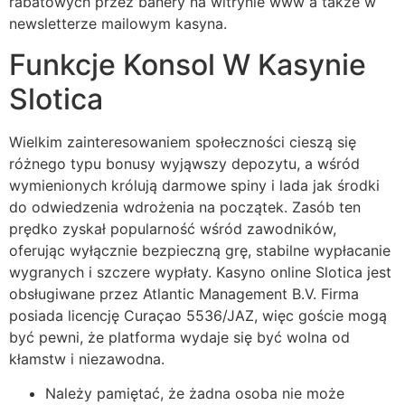
rabatowych przez banery na witrynie www a także w
newsletterze mailowym kasyna.
Funkcje Konsol W Kasynie
Slotica
Wielkim zainteresowaniem społeczności cieszą się
różnego typu bonusy wyjąwszy depozytu, a wśród
wymienionych królują darmowe spiny i lada jak środki
do odwiedzenia wdrożenia na początek. Zasób ten
prędko zyskał popularność wśród zawodników,
oferując wyłącznie bezpieczną grę, stabilne wypłacanie
wygranych i szczere wypłaty. Kasyno online Slotica jest
obsługiwane przez Atlantic Management B.V. Firma
posiada licencję Curaçao 5536/JAZ, więc goście mogą
być pewni, że platforma wydaje się być wolna od
kłamstw i niezawodna.
Należy pamiętać, że żadna osoba nie może