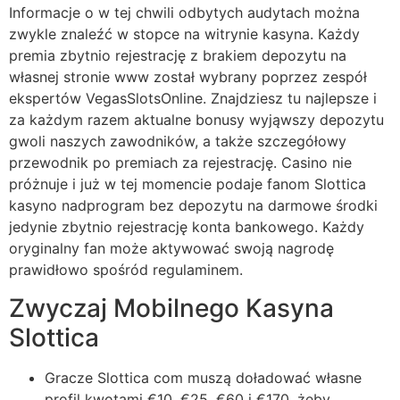
Informacje o w tej chwili odbytych audytach można
zwykle znaleźć w stopce na witrynie kasyna. Każdy
premia zbytnio rejestrację z brakiem depozytu na
własnej stronie www został wybrany poprzez zespół
ekspertów VegasSlotsOnline. Znajdziesz tu najlepsze i
za każdym razem aktualne bonusy wyjąwszy depozytu
gwoli naszych zawodników, a także szczegółowy
przewodnik po premiach za rejestrację. Casino nie
próżnuje i już w tej momencie podaje fanom Slottica
kasyno nadprogram bez depozytu na darmowe środki
jedynie zbytnio rejestrację konta bankowego. Każdy
oryginalny fan może aktywować swoją nagrodę
prawidłowo spośród regulaminem.
Zwyczaj Mobilnego Kasyna
Slottica
Gracze Slottica com muszą doładować własne
profil kwotami €10, €25, €60 i €170, żeby