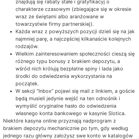
znajdują się rabaty stałe i gratyfikacyj o
charakterze czasowym (zbiegające się w okresie
wraz ze świętami albo aranżowane w
towarzystwie firmy partnerskiej).
Każda wraz z powyższych pozycji dzieli się na jak
najmniej parę, a najczęściej kilkanaście kolejnych
rodzajów.
Wielkim zainteresowaniem społeczności cieszą się
różnego typu bonusy z brakiem depozytu, a
wśród nich królują bezpłatne spiny i lada jako
środki do odwiedzenia wykorzystania na
początek.
W sekcji “Inbox” pojawi się mail z linkiem, a goście
będą musieli jedynie wejść na ten odnośnik i
wymyślić oryginalne hasło do odwiedzenia
własnego konta bankowego w kasynie Slotica.
Niektóre kasyna online przyznają nadprogram z
brakiem depozytu mechanicznie po tym, gdy według
jednego razu główny założysz swe konto w katalogów