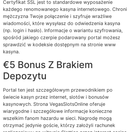
Certyfikat SSL jest to standardowe wyposażenie
każdego renomowanego kasyna internetowego. Chroni
mężczyzna Twoje połączenie i szyfruje wrażliwe
wiadomości, które wysyłasz do odwiedzenia kasyna
(np. login i hasło). Informacje o wariantu szyfrowania,
spośród jakiego czerpie podarowany portal możesz
sprawdzić w kodeksie dostępnym na stronie www
kasyna.
€5 Bonus Z Brakiem
Depozytu
Portal ten jest szczegółowym przewodnikiem po
świecie kasyn przez internet, slotów i bonusów
kasynowych. Strona VegasSlotsOnline oferuje
wiarygodne i szczegółowe informacje konieczne
wszelkim fanom hazardu w sieci. Nagrodę mogą
otrzymać jedynie goście, którzy założyli rachunek