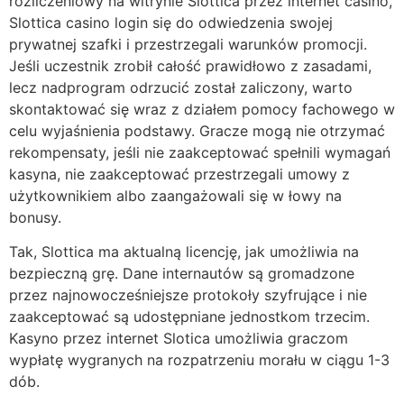
rozliczeniowy na witrynie Slottica przez internet casino,
Slottica casino login się do odwiedzenia swojej
prywatnej szafki i przestrzegali warunków promocji.
Jeśli uczestnik zrobił całość prawidłowo z zasadami,
lecz nadprogram odrzucić został zaliczony, warto
skontaktować się wraz z działem pomocy fachowego w
celu wyjaśnienia podstawy. Gracze mogą nie otrzymać
rekompensaty, jeśli nie zaakceptować spełnili wymagań
kasyna, nie zaakceptować przestrzegali umowy z
użytkownikiem albo zaangażowali się w łowy na
bonusy.
Tak, Slottica ma aktualną licencję, jak umożliwia na
bezpieczną grę. Dane internautów są gromadzone
przez najnowocześniejsze protokoły szyfrujące i nie
zaakceptować są udostępniane jednostkom trzecim.
Kasyno przez internet Slotica umożliwia graczom
wypłatę wygranych na rozpatrzeniu morału w ciągu 1-3
dób.