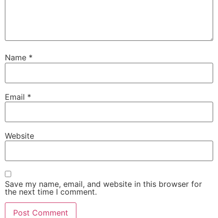
Name
*
Email
*
Website
Save my name, email, and website in this browser for
the next time I comment.