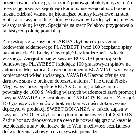
przetestować i różne gry, odrzucić ponosząc obok tym ryzyka. Za
rejestrację przez szczególnego kodu bonusowego albo z brakiem
można odebrać własne najistotniejsze bonusy kasynowe na start.
Slottica to kasyno online, które właściwie w każdej sytuacji otwiera
własny ranking kasyn. Specjalnie na rzecz Polaków przygotowało
fantastyczną ofertę powitalną.
Zarejestruj się w kasynie STARDA zbyt pomocą systemu
kodowania reklamowego PLAYBEST i weź 100 bezpłatne spiny
na automacie All Lucky Clover pięć bez konieczności wkładu
własnego. Zarejestruj się w kasynie ROX zbyt pomocą kodu
bonusowego PLAYBEST i zdobądź 100 gratisowych spinów na
automacie Mechanical Clover od momentu BGAMING wyjąwszy
konieczności wkładu własnego. VAVADA Kasyno oferuje stu
darmowe spiny z brakiem depozytu automat “The Great Pigsby
Megaways” przez Spółkę RELAX Gaming, a także premia
powitalny do 1000 $. Według własnych wiadomości szyfr promocji
kasyna VAVADA nie postulowane. 1XSLOTS Kasyno – Zdobądź
150 gratisowych spinów z brakiem konieczności dokonywania
depozytu w produkcji SWEET BONANZA w trakcie zapisu w
kasynie 1xSLOTS zbyt pomocą kodu bonusowego 150XSLOTS.
Żadne bonusy depozytowe na owo nie pozwalają grać w kasynie
bezpiecznie utraty pieniędzy, dając Wam możliwość bezpłatnego
doświadczenia zabawy na rzeczywiste pieniądze.