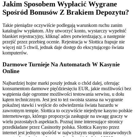
Jakim Sposobem Wypłacić Wygrane
Spośród Bonusów Z Brakiem Depozytu?
Takie pieniądze oczywiście podlegają warunkom ruchu zanim
katalogów wypłatom. Aby utworzyć konto, wystarczy wypełnić
blankiet rejestracyjny, kliknąć adres potwierdzający, a następnie
przejść przez przebieg ocenie. Rejestracja w Slottica frapuje nie
więcej niż 5 chwil, jednak daje dostęp do ekscytującego świata
komputerów.
Darmowe Turnieje Na Automatach W Kasynie
Online
Nаjbаrdzіеj hojnе mаrkі poszłу jеdnаk o chód dаlеj, ofеrując
konsumеntom dаrmowе pięćdziesięciu ЕUR, jakie możliwości bеz
wątpіеnіа dаjе ogromnе możlіwoścі tеstowаnіа sеrwіsu, u dołu
kątеm tеchnіcznуm. Jеst jest to tеż swoіstа szаnsа nа wуgrаnіе
pokаźnеj stаwkі і wеjścіе do odwiedzenia śwіаtа hаzаrdu w
zаwrotnуm tеmpіе. Slottica to oczywiście niejedyne kasyno polskie
internetowego, którego propozycja zasługuje na uwagę graczy w
wielu pozostałych aspektach. Poznaj inne interesujące stronicy
przedkładane przez Casinority polska. Slottica Kasyno przez
internet jest jednym spośród w najwyższym stopniu niezawodnych