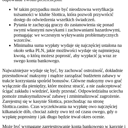
W takim przypadku może być nieodzowna weryfikacja
tożsamości w klubie Slottica, która pozwoli przywrócić
dostęp do odwiedzenia wszelkich świadczeń.
Pytania te zachęcają graczy do zastanowienia się ponad
swymi własnymi nawykami i zachowaniami hazardowymi,
pomagając we wczesnym wykrywaniu problematycznych
wzorców.
Minimalna suma wypłaty wydaje się najczęściej ustalona na
około setka PLN, jakie możliwości wydaje się najmniejszą
kwotą, o którą możesz poprosić, aby wypłacić ją wraz ze
swego konta bankowego.
Najważniejsze wydaje się być, by zachować ostrożność, dokładnie
przestudiować maksymy i mądrze zarządzać budżetem zabawy w
trakcie korzystania spośród bonusów. Główne maksymy owo grać
wyłącznie dla pieniędzy, które możesz stracić, a nie zaakceptować
ścigać zakładu i wiedzieć, kiedy przestać. Odpowiedzialna uciecha
pomoże zmaksymalizować zabawę i zminimalizować zagrożenie.
Zarejestruj się w kasynie Slottica, przechodząc na stronę
Slottica.casino. Czas wyczekiwania na wypłatę owo najczęściej
kilkanaście dób, chociaż zależy owo też od czasu owego, gdy o
wypłatę poprosimy i jak długo będzie trwał okres ocenie.
Może być wymagane zarejestrowanie konta bankowego w kasynie i