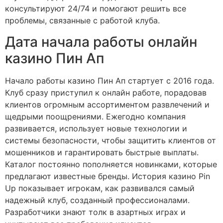
консультируют 24/74 и помогают решить все
проблемы, связанные с работой клуба.
Дата начала работы онлайн
казино Пин Ап
Начало работы казино Пин Ап стартует с 2016 года.
Клуб сразу приступил к онлайн работе, порадовав
клиентов огромным ассортиментом развлечений и
щедрыми поощрениями. Ежегодно компания
развивается, использует новые технологии и
системы безопасности, чтобы защитить клиентов от
мошенников и гарантировать быстрые выплаты.
Каталог постоянно пополняется новинками, которые
предлагают известные бренды. История казино Pin
Up показывает игрокам, как развивался самый
надежный клуб, созданный профессионалами.
Разработчики знают толк в азартных играх и