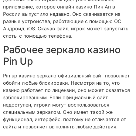
приложение, которое онлайн казино Пин Ап в
России выпустило недавно. Оно скачивается на
разные устройства, работающие с помощью ОС
Андроид, iOS. Скачав файл, игрок может запустить
слоты с помощью телефона.
Рабочее зеркало казино
Pin Up
Pin up казино зеркало официальный сайт позволяет
обойти любые блокировки. Несмотря на то, что
казино работает по лицензии, оно может оказаться
заблокированным. Если официальный сайт
недоступен, игроки могут воспользоваться
специальным зеркалом. Оно имеет такой же
функционал, интерфейс, поэтому не отличается от
сайта и позволяет выполнять любые действия.