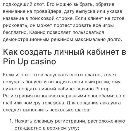
подходящий слот. Его можно выбрать, обратив
внимание на провайдера, дату выпуска или указав
название в поисковой строке. Если клиент не готов
рисковать, он может протестировать все игры
бесплатно. Казино позволяет пользоваться
демонстрационным режимом максимально долго.
Как создать личный кабинет в
Pin Up casino
Если игрок готов запускать слоты платно, хочет
получать бонусы и выводить свои выигрыши, ему
нужно создать личный кабинет казино Pin-up.
Регистрация выполняется разными способами: по e-
mail или номеру телефона. Для создания аккаунта
следует выполнить несколько шагов:
Нажать клавишу регистрации, расположенную
стандартно в верхнем углу;