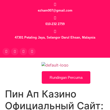
ezham007@gmail.com
010-232 2759
47301 Petaling Jaya, Selangor Darul Ehsan, Malaysia
Rundingan Percuma
Пин Ап Казино
Официальный Сайт: