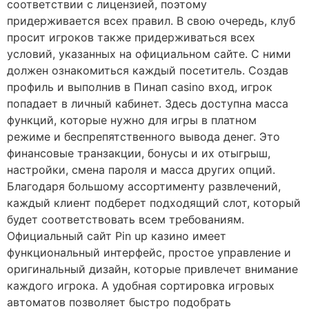
соответствии с лицензией, поэтому
придерживается всех правил. В свою очередь, клуб
просит игроков также придерживаться всех
условий, указанных на официальном сайте. С ними
должен ознакомиться каждый посетитель. Создав
профиль и выполнив в Пинап casino вход, игрок
попадает в личный кабинет. Здесь доступна масса
функций, которые нужно для игры в платном
режиме и беспрепятственного вывода денег. Это
финансовые транзакции, бонусы и их отыгрыш,
настройки, смена пароля и масса других опций.
Благодаря большому ассортименту развлечений,
каждый клиент подберет подходящий слот, который
будет соответствовать всем требованиям.
Официальный сайт Pin up казино имеет
функциональный интерфейс, простое управление и
оригинальный дизайн, которые привлечет внимание
каждого игрока. А удобная сортировка игровых
автоматов позволяет быстро подобрать