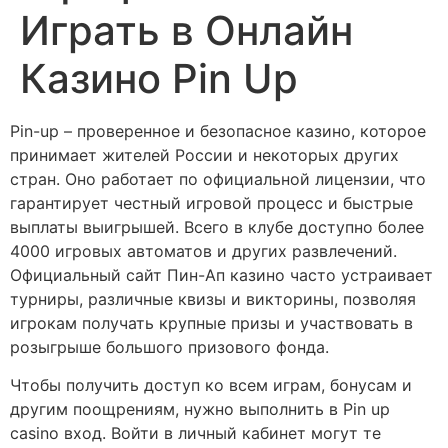
Играть в Онлайн
Казино Pin Up
Pin-up – проверенное и безопасное казино, которое
принимает жителей России и некоторых других
стран. Оно работает по официальной лицензии, что
гарантирует честный игровой процесс и быстрые
выплаты выигрышей. Всего в клубе доступно более
4000 игровых автоматов и других развлечений.
Официальный сайт Пин-Ап казино часто устраивает
турниры, различные квизы и викторины, позволяя
игрокам получать крупные призы и участвовать в
розыгрыше большого призового фонда.
Чтобы получить доступ ко всем играм, бонусам и
другим поощрениям, нужно выполнить в Pin up
casino вход. Войти в личный кабинет могут те