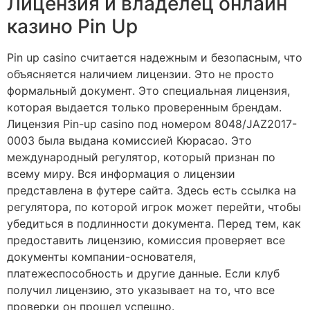
Лицензия и владелец онлайн
казино Pin Up
Pin up casino считается надежным и безопасным, что
объясняется наличием лицензии. Это не просто
формальный документ. Это специальная лицензия,
которая выдается только проверенным брендам.
Лицензия Pin-up casino под номером 8048/JAZ2017-
0003 была выдана комиссией Кюрасао. Это
международный регулятор, который признан по
всему миру. Вся информация о лицензии
представлена в футере сайта. Здесь есть ссылка на
регулятора, по которой игрок может перейти, чтобы
убедиться в подлинности документа. Перед тем, как
предоставить лицензию, комиссия проверяет все
документы компании-основателя,
платежеспособность и другие данные. Если клуб
получил лицензию, это указывает на то, что все
проверки он прошел успешно.