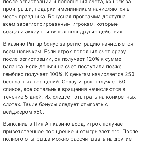
после регистрации и пополнения счета, кэшбек за
проигрыши, подарки именинникам начисляются в
честь праздника. Бонусная программа доступна
всем зарегистрированным игрокам, которые
создали аккаунт и выполнили другие действия.
В казино Pin-up бонус за регистрацию начисляется
всем новичкам. Если игрок пополнил счет сразу
после регистрации, он получает 120% к сумме
баланса. Если деньги на счет поступили позже,
гемблер получает 100%. К деньгам начисляется 250
бесплатных вращений. Сразу игрок получает 50
спинов, все остальные вращения начисляются в
течение 5 дней. Их следует отыграть на конкретных
слотах. Такие бонусы следует отыграть с
вейджером х50.
Выполнив в Пин Ап казино вход, игрок получает
приветственное поощрение и отыгрывает его. После
полного отыгрыша можно рассчитывать на другие