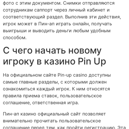
фото с этим документом. Снимки отправляются
сотрудникам саппорт через личный кабинет и
соответствующий раздел. Выполнив эти действия,
игрок может в Пин-ап играть онлайн, получать
выигрыши и выводить деньги любым удобным
способом.
С чего начать новому
игроку в казино Pin Up
На официальном сайте Pin-up casino доступны
самые главные разделы, с которыми должен
ознакомиться каждый игрок. К ним относятся
правила приема ставок, пользовательское
соглашение, ответственная игра.
Пин-ап казино официальный сайт позволяет
внимательно прочитать пользовательское
соглашение перед тем, как пройти регистрацию. Эта