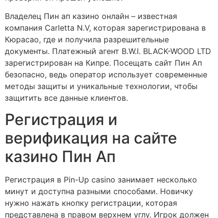
Владелец Пин ап казино онлайн – известная
компания Carletta N.V, которая зарегистрирована в
Кюрасао, где и получила разрешительные
документы. Платежный агент B.W.I. BLACK-WOOD LTD
зарегистрирован на Кипре. Посещать сайт Пин Ап
безопасно, ведь оператор использует современные
методы защиты и уникальные технологии, чтобы
защитить все данные клиентов.
Регистрация и
верификация на сайте
казино Пин Ап
Регистрация в Pin-Up casino занимает несколько
минут и доступна разными способами. Новичку
нужно нажать кнопку регистрации, которая
представлена в правом верхнем углу. Игрок должен