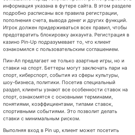
информация указана в футере сайта. В этом разделе
подробно расписаны все правила регистрации,
пополнения счета, вывода денег и других функций.
Игрок должен придерживаться всех правил, чтобы
предотвратить блокировку аккаунта. Регистрация в
казино Pin-Up подразумевает то, что клиент
ознакомился с пользовательским соглашением.
Пин-Ап предлагает не только азартные игры, но и
ставки на спорт. Беттеры могут заключать пари на
спорт, киберспорт, события из сферы культуры,
шоу-бизнеса, политики. Посетив специальный
раздел, клиенты узнают все особенности ставок на
спорт, ознакомятся с основными терминами,
понятиями, коэффициентами, типами ставок,
спортивными событиями. Это позволит делать
ставки с минимальным риском.
Выполняя вход в Pin up, клиент может посетить