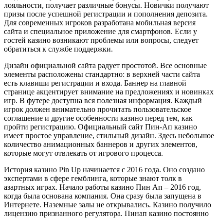
лояльности, получает различные бонусы. Новички получают
призы после успешной регистрации и пополнения депозита.
Для современных игроков разработана мобильная версия
сайта и специальное приложение для смартфонов. Если у
гостей казино возникают проблемы или вопросы, следует
обратиться к службе поддержки.
Дизайн официальной сайта радует простотой. Все основные
элементы расположены стандартно: в верхней части сайта
есть клавиши регистрации и входа. Баннер на главной
странице акцентирует внимание на предложениях и новинках
игр. В футере доступна вся полезная информация. Каждый
игрок должен внимательно прочитать пользовательское
соглашение и другие особенности казино перед тем, как
пройти регистрацию. Официальный сайт Пин-Ап казино
имеет простое управление, стильный дизайн. Здесь небольшое
количество анимационных баннеров и других элементов,
которые могут отвлекать от игрового процесса.
История казино Pin Up начинается с 2016 года. Оно создано
экспертами в сфере гемблинга, которые знают толк в
азартных играх. Начало работы казино Пин Ап – 2016 год,
когда была основана компания. Она сразу была запущена в
Интернете. Наземные залы не открывались. Казино получило
лицензию признанного регулятора. Пинап казино постоянно