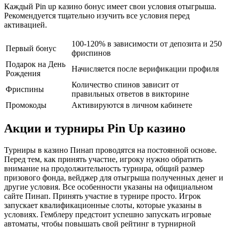
Каждый Pin up казино бонус имеет свои условия отыгрыша.
Рекомендуется тщательно изучить все условия перед
активацией.
100-120% в зависимости от депозита и 250
Первый бонус
фриспинов
Подарок на День
Начисляется после верификации профиля
Рождения
Количество спинов зависит от
Фриспины
правильных ответов в викторине
Промокоды
Активируются в личном кабинете
Акции и турниры Pin Up казино
Турниры в казино Пинап проводятся на постоянной основе.
Перед тем, как принять участие, игроку нужно обратить
внимание на продолжительность турнира, общий размер
призового фонда, вейджер для отыгрыша полученных денег и
другие условия. Все особенности указаны на официальном
сайте Пинап. Принять участие в турнире просто. Игрок
запускает квалификационные слоты, которые указаны в
условиях. Гемблеру предстоит успешно запускать игровые
автоматы, чтобы повышать свой рейтинг в турнирной