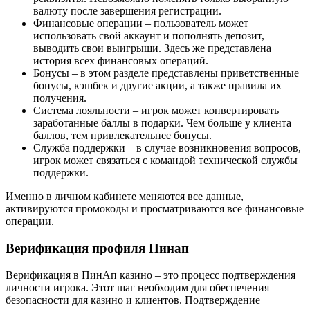
валюту после завершения регистрации.
Финансовые операции – пользователь может
использовать свой аккаунт и пополнять депозит,
выводить свои выигрыши. Здесь же представлена
история всех финансовых операций.
Бонусы – в этом разделе представлены приветственные
бонусы, кэшбек и другие акции, а также правила их
получения.
Система лояльности – игрок может конвертировать
заработанные баллы в подарки. Чем больше у клиента
баллов, тем привлекательнее бонусы.
Служба поддержки – в случае возникновения вопросов,
игрок может связаться с командой технической службы
поддержки.
Именно в личном кабинете меняются все данные,
активируются промокоды и просматриваются все финансовые
операции.
Верификация профиля Пинап
Верификация в ПинАп казино – это процесс подтверждения
личности игрока. Этот шаг необходим для обеспечения
безопасности для казино и клиентов. Подтверждение