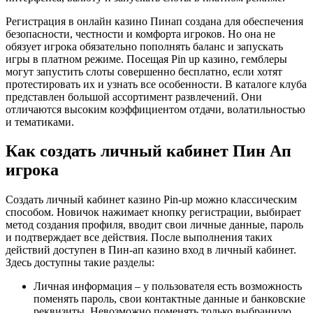
Регистрация в онлайн казино Пинап создана для обеспечения
безопасности, честности и комфорта игроков. Но она не
обязует игрока обязательно пополнять баланс и запускать
игры в платном режиме. Посещая Pin up казино, гемблеры
могут запустить слоты совершенно бесплатно, если хотят
протестировать их и узнать все особенности. В каталоге клуба
представлен большой ассортимент развлечений. Они
отличаются высоким коэффициентом отдачи, волатильностью
и тематиками.
Как создать личный кабинет Пин Ап
игрока
Создать личный кабинет казино Pin-up можно классическим
способом. Новичок нажимает кнопку регистрации, выбирает
метод создания профиля, вводит свои личные данные, пароль
и подтверждает все действия. После выполнения таких
действий доступен в Пин-ап казино вход в личный кабинет.
Здесь доступны такие разделы:
Личная информация – у пользователя есть возможность
поменять пароль, свои контактные данные и банковские
реквизиты. Невозможно поменять только выбранную