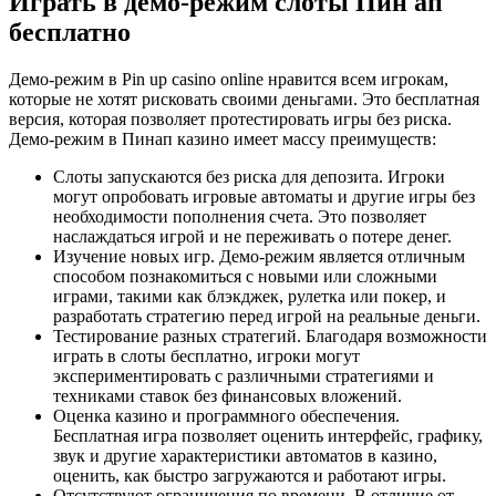
Играть в демо-режим слоты Пин ап
бесплатно
Демо-режим в Pin up casino online нравится всем игрокам,
которые не хотят рисковать своими деньгами. Это бесплатная
версия, которая позволяет протестировать игры без риска.
Демо-режим в Пинап казино имеет массу преимуществ:
Слоты запускаются без риска для депозита. Игроки
могут опробовать игровые автоматы и другие игры без
необходимости пополнения счета. Это позволяет
наслаждаться игрой и не переживать о потере денег.
Изучение новых игр. Демо-режим является отличным
способом познакомиться с новыми или сложными
играми, такими как блэкджек, рулетка или покер, и
разработать стратегию перед игрой на реальные деньги.
Тестирование разных стратегий. Благодаря возможности
играть в слоты бесплатно, игроки могут
экспериментировать с различными стратегиями и
техниками ставок без финансовых вложений.
Оценка казино и программного обеспечения.
Бесплатная игра позволяет оценить интерфейс, графику,
звук и другие характеристики автоматов в казино,
оценить, как быстро загружаются и работают игры.
Отсутствуют ограничения по времени. В отличие от