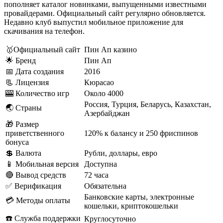
пополняет каталог новинками, выпущенными известными
провайдерами. Официальный сайт регулярно обновляется.
Недавно клуб выпустил мобильное приложение для
скачивания на телефон.
🥇Официальный сайт
Пин Ап казино
🌟 Бренд
Пин Ап
📅 Дата создания
2016
📃 Лицензия
Кюрасао
🎰 Количество игр
Около 4000
Россия, Турция, Беларусь, Казахстан,
🌏 Страны
Азербайджан
🎁 Размер
приветственного
120% к балансу и 250 фриспинов
бонуса
💲 Валюта
Рубли, доллары, евро
📱 Мобильная версия
Доступна
🔴 Вывод средств
72 часа
✅ Верификация
Обязательна
Банковские карты, электронные
💳 Методы оплаты
кошельки, криптокошельки
☎️ Служба поддержки
Круглосуточно