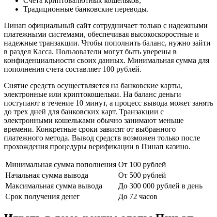
Счета криптовалютных кошельков;
Традиционные банковские переводы.
Пинап официальный сайт сотрудничает только с надежными
платежными системами, обеспечивая высокоскоростные и
надежные транзакции. Чтобы пополнить баланс, нужно зайти
в раздел Касса. Пользователи могут быть уверены в
конфиденциальности своих данных. Минимальная сумма для
пополнения счета составляет 100 рублей.
Снятие средств осуществляется на банковские карты,
электронные или криптокошельки. На баланс деньги
поступают в течение 10 минут, а процесс вывода может занять
до трех дней для банковских карт. Транзакции с
электронными кошельками обычно занимают меньше
времени. Конкретные сроки зависят от выбранного
платежного метода. Вывод средств возможен только после
прохождения процедуры верификации в Пинап казино.
Минимальная сумма пополнения
От 100 рублей
Начальная сумма вывода
От 500 рублей
Максимальная сумма вывода
До 300 000 рублей в день
Срок получения денег
До 72 часов