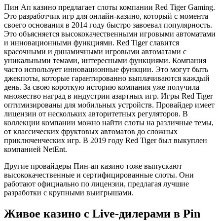
Пин Ап казино предлагает слоты компании Red Tiger Gaming.
Это разработчик игр для онлайн-казино, который с момента
своего основания в 2014 году быстро завоевал популярность.
Это объясняется высококачественными игровыми автоматами
и инновационными функциями. Red Tiger славится
красочными и динамичными игровыми автоматами с
уникальными темами, интересными функциями. Компания
часто использует инновационные функции. Это могут быть
джекпоты, которые гарантированно выплачиваются каждый
день. За свою короткую историю компания уже получила
множество наград в индустрии азартных игр. Игры Red Tiger
оптимизированы для мобильных устройств. Провайдер имеет
лицензии от нескольких авторитетных регуляторов. В
коллекции компании можно найти слоты на различные темы,
от классических фруктовых автоматов до сложных
приключенческих игр. В 2019 году Red Tiger был выкуплен
компанией NetEnt.
Другие провайдеры Пин-ап казино тоже выпускают
высококачественные и сертифицированные слоты. Они
работают официально по лицензии, предлагая лучшие
разработки с крупными выигрышами.
Живое казино с Live-дилерами в Pin