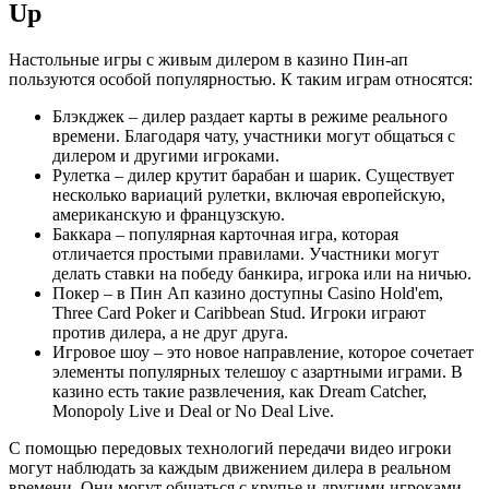
Up
Настольные игры с живым дилером в казино Пин-ап
пользуются особой популярностью. К таким играм относятся:
Блэкджек – дилер раздает карты в режиме реального
времени. Благодаря чату, участники могут общаться с
дилером и другими игроками.
Рулетка – дилер крутит барабан и шарик. Существует
несколько вариаций рулетки, включая европейскую,
американскую и французскую.
Баккара – популярная карточная игра, которая
отличается простыми правилами. Участники могут
делать ставки на победу банкира, игрока или на ничью.
Покер – в Пин Ап казино доступны Casino Hold'em,
Three Card Poker и Caribbean Stud. Игроки играют
против дилера, а не друг друга.
Игровое шоу – это новое направление, которое сочетает
элементы популярных телешоу с азартными играми. В
казино есть такие развлечения, как Dream Catcher,
Monopoly Live и Deal or No Deal Live.
С помощью передовых технологий передачи видео игроки
могут наблюдать за каждым движением дилера в реальном
времени. Они могут общаться с крупье и другими игроками