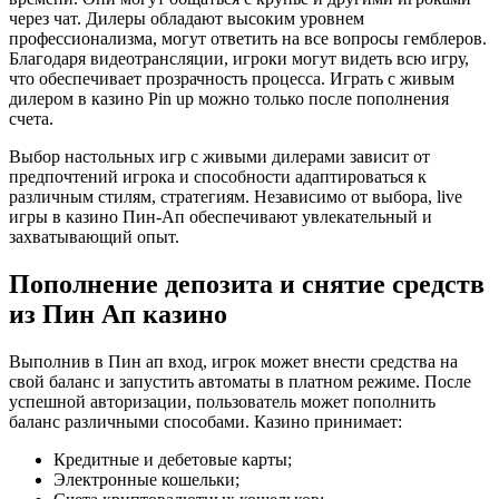
через чат. Дилеры обладают высоким уровнем
профессионализма, могут ответить на все вопросы гемблеров.
Благодаря видеотрансляции, игроки могут видеть всю игру,
что обеспечивает прозрачность процесса. Играть с живым
дилером в казино Pin up можно только после пополнения
счета.
Выбор настольных игр с живыми дилерами зависит от
предпочтений игрока и способности адаптироваться к
различным стилям, стратегиям. Независимо от выбора, live
игры в казино Пин-Ап обеспечивают увлекательный и
захватывающий опыт.
Пополнение депозита и снятие средств
из Пин Ап казино
Выполнив в Пин ап вход, игрок может внести средства на
свой баланс и запустить автоматы в платном режиме. После
успешной авторизации, пользователь может пополнить
баланс различными способами. Казино принимает:
Кредитные и дебетовые карты;
Электронные кошельки;