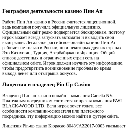
География деятельности казино Пин Ап
Работа Пин Ап казино в России считается лицензионной,
ведь компания получила официальную лицензию.
Официальный сайт редко подвергается блокировкам, поэтому
игрок может всегда запускать автоматы и выводить свои
выигрыши. Легальное российское онлайн казино Пин-Ап
работает не только в России, но и некоторых других странах.
Это Казахстан, Турция, Азербайджан и Франция. Общий
список доступных и ограниченных стран есть на
официальном сайте. Игрок должен изучить эту информацию,
чтобы предотвратить возникновение проблем во время
вывода денег или отыгрыша бонусов.
Лицензия и владелец Pin Up Casino
Владелец Пин ап казино онлайн – компания Carletta NV.
Платежным посредником считается кипрская компания BWI
BLACK-WOOD LTD. Если игрок хочет узнать все
особенности компании-основателя или платежного
посредника, эту информацию можно найти в футере сайта.
Лицензия Pin-up casino Кюрасао 8048/JAZ2017-0003 указывает