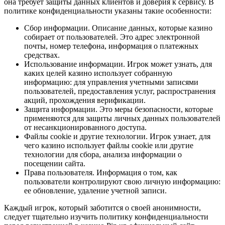
она требует защиты данных клиентов и доверия к сервису. В
политике конфиденциальности указаны такие особенности:
Сбор информации. Описание данных, которые казино
собирает от пользователей. Это адрес электронной
почты, номер телефона, информация о платежных
средствах.
Использование информации. Игрок может узнать, для
каких целей казино использует собранную
информацию: для управления учетными записями
пользователей, предоставления услуг, распространения
акций, прохождения верификации.
Защита информации. Это меры безопасности, которые
применяются для защиты личных данных пользователей
от несанкционированного доступа.
Файлы cookie и другие технологии. Игрок узнает, для
чего казино использует файлы cookie или другие
технологии для сбора, анализа информации о
посещении сайта.
Права пользователя. Информация о том, как
пользователи контролируют свою личную информацию:
ее обновление, удаление учетной записи.
Каждый игрок, который заботится о своей анонимности,
следует тщательно изучить политику конфиденциальности