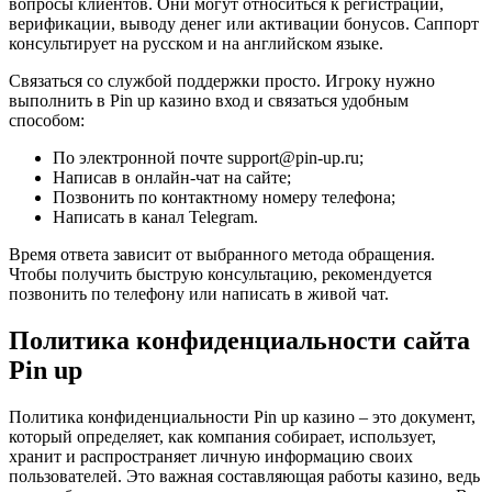
вопросы клиентов. Они могут относиться к регистрации,
верификации, выводу денег или активации бонусов. Саппорт
консультирует на русском и на английском языке.
Связаться со службой поддержки просто. Игроку нужно
выполнить в Pin up казино вход и связаться удобным
способом:
По электронной почте support@pin-up.ru;
Написав в онлайн-чат на сайте;
Позвонить по контактному номеру телефона;
Написать в канал Telegram.
Время ответа зависит от выбранного метода обращения.
Чтобы получить быструю консультацию, рекомендуется
позвонить по телефону или написать в живой чат.
Политика конфиденциальности сайта
Pin up
Политика конфиденциальности Pin up казино – это документ,
который определяет, как компания собирает, использует,
хранит и распространяет личную информацию своих
пользователей. Это важная составляющая работы казино, ведь