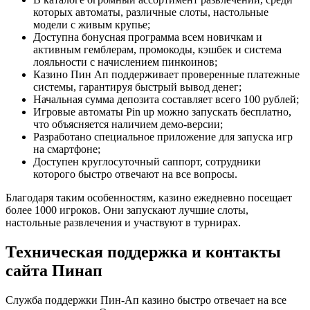
которых автоматы, различные слоты, настольные
модели с живым крупье;
Доступна бонусная программа всем новичкам и
активным гемблерам, промокоды, кэшбек и система
лояльности с начислением пинкоинов;
Казино Пин Ап поддерживает проверенные платежные
системы, гарантируя быстрый вывод денег;
Начальная сумма депозита составляет всего 100 рублей;
Игровые автоматы Pin up можно запускать бесплатно,
что объясняется наличием демо-версии;
Разработано специальное приложение для запуска игр
на смартфоне;
Доступен круглосуточный саппорт, сотрудники
которого быстро отвечают на все вопросы.
Благодаря таким особенностям, казино ежедневно посещает
более 1000 игроков. Они запускают лучшие слоты,
настольные развлечения и участвуют в турнирах.
Техническая поддержка и контакты
сайта Пинап
Служба поддержки Пин-Ап казино быстро отвечает на все