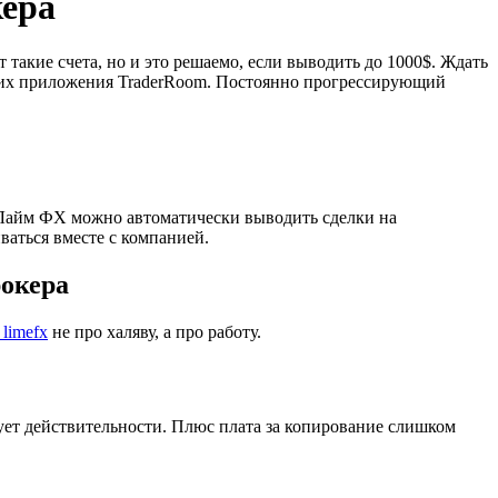
кера
т такие счета, но и это решаемо, если выводить до 1000$. Ждать
рез их приложения TraderRoom. Постоянно прогрессирующий
 Лайм ФХ можно автоматически выводить сделки на
ваться вместе с компанией.
рокера
limefx
не про халяву, а про работу.
ет действительности. Плюс плата за копирование слишком