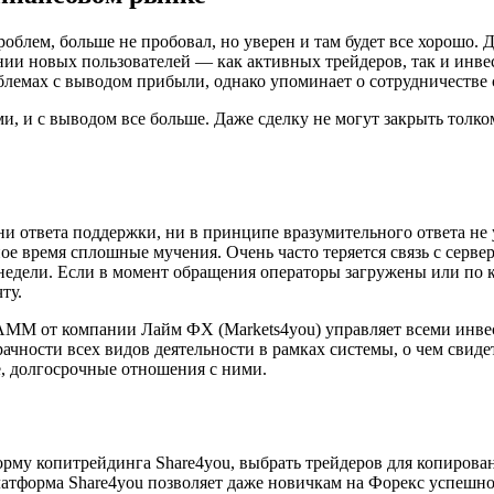
облем, больше не пробовал, но уверен и там будет все хорошо. 
ии новых пользователей — как активных трейдеров, так и инвес
блемах с выводом прибыли, однако упоминает о сотрудничестве 
ми, и с выводом все больше. Даже сделку не могут закрыть толко
 ни ответа поддержки, ни в принципе вразумительного ответа не
ное время сплошные мучения. Очень часто теряется связь с серве
недели. Если в момент обращения операторы загружены или по ка
ту.
ПАММ от компании Лайм ФХ (Markets4you) управляет всеми инв
рачности всех видов деятельности в рамках системы, о чем свид
, долгосрочные отношения с ними.
орму копитрейдинга Share4you, выбрать трейдеров для копирова
латформа Share4you позволяет даже новичкам на Форекс успешн