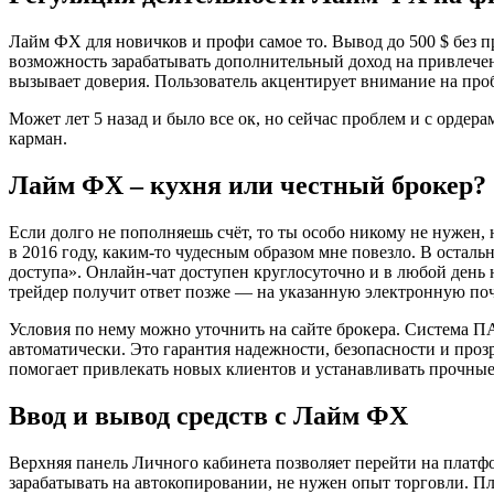
Лайм ФХ для новичков и профи самое то. Вывод до 500 $ без пр
возможность зарабатывать дополнительный доход на привлечен
вызывает доверия. Пользователь акцентирует внимание на про
Может лет 5 назад и было все ок, но сейчас проблем и с ордера
карман.
Лайм ФХ – кухня или честный брокер?
Если долго не пополняешь счёт, то ты особо никому не нужен,
в 2016 году, каким-то чудесным образом мне повезло. В осталь
доступа». Онлайн-чат доступен круглосуточно и в любой день 
трейдер получит ответ позже — на указанную электронную поч
Условия по нему можно уточнить на сайте брокера. Система 
автоматически. Это гарантия надежности, безопасности и проз
помогает привлекать новых клиентов и устанавливать прочные
Ввод и вывод средств с Лайм ФХ
Верхняя панель Личного кабинета позволяет перейти на платф
зарабатывать на автокопировании, не нужен опыт торговли. П