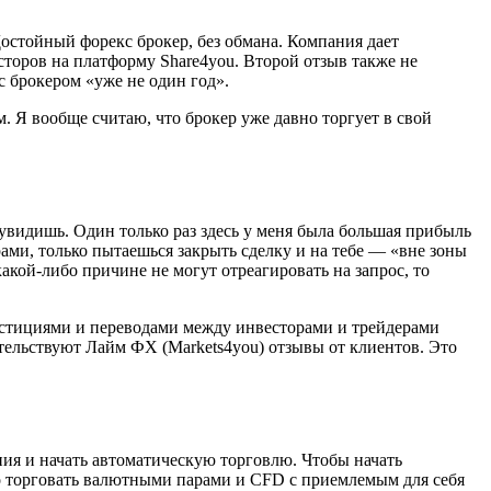
Достойный форекс брокер, без обмана. Компания дает
торов на платформу Share4you. Второй отзыв также не
с брокером «уже не один год».
м. Я вообще считаю, что брокер уже давно торгует в свой
 увидишь. Один только раз здесь у меня была большая прибыль
рами, только пытаешься закрыть сделку и на тебе — «вне зоны
кой-либо причине не могут отреагировать на запрос, то
естициями и переводами между инвесторами и трейдерами
етельствуют Лайм ФХ (Markets4you) отзывы от клиентов. Это
ния и начать автоматическую торговлю. Чтобы начать
о торговать валютными парами и CFD с приемлемым для себя