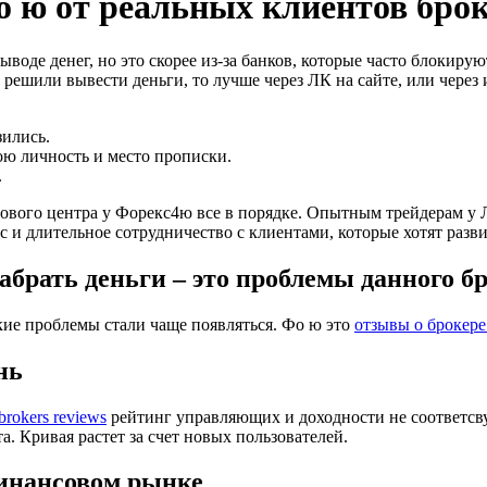
 ю от реальных клиентов бро
воде денег, но это скорее из-за банков, которые часто блокирую
ли решили вывести деньги, то лучше через ЛК на сайте, или че
зились.
ю личность и место прописки.
.
гового центра у Форекс4ю все в порядке. Опытным трейдерам у
 и длительное сотрудничество с клиентами, которые хотят разви
брать деньги – это проблемы данного б
акие проблемы стали чаще появляться. Фо ю это
отзывы о брокере 
нь
 brokers reviews
рейтинг управляющих и доходности не соответсву
а. Кривая растет за счет новых пользователей.
инансовом рынке