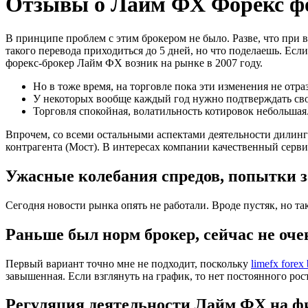
Отзывы о Лайм ФХ Форекс фо
В принципе проблем с этим брокером не было. Разве, что при вы
такого перевода приходиться до 5 дней, но что поделаешь. Ес
форекс-брокер Лайм ФХ возник на рынке в 2007 году.
Но в тоже время, на торговле пока эти изменения не отра
У некоторых вообще каждый год нужно подтверждать сво
Торговля спокойная, волатильность котировок небольшая
Впрочем, со всеми остальными аспектами деятельности дилин
контрагента (Мост). В интересах компании качественный сервис
Ужасные колебания спредов, попытки за
Сегодня новости рынка опять не работали. Вроде пустяк, но т
Раньше был норм брокер, сейчас не оче
Первый вариант точно мне не подходит, поскольку
limefx forex
завышенная. Если взглянуть на график, то нет постоянного рост
Регуляция деятельности Лайм ФХ на ф