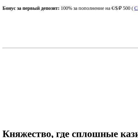
Бонус за первый депозит:
100% за пополнение на €/$/₽ 500 (
С
Княжество, где сплошные кази