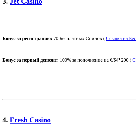
3.
Jet Casino
Бонус за регистрацию:
70 Бесплатных Спинов (
Ссылка на Бе
Бонус за первый депозит:
100% за пополнение на €/$/₽ 200 (
С
4.
Fresh Casino