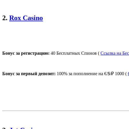
2.
Rox Casino
Бонус за регистрацию:
40 Бесплатных Спинов (
Ссылка на Бе
Бонус за первый депозит:
100% за пополнение на €/$/₽ 1000 (