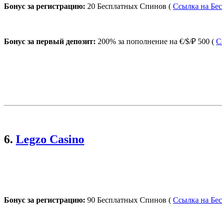
Бонус за регистрацию:
20 Бесплатных Спинов (
Ссылка на Бе
Бонус за первый депозит:
200% за пополнение на €/$/₽ 500 (
С
6.
Legzo Casino
Бонус за регистрацию:
90 Бесплатных Спинов (
Ссылка на Бе