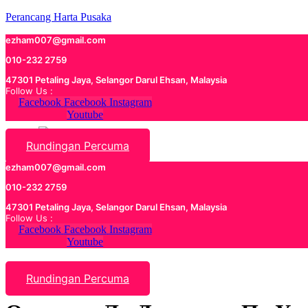
Perancang Harta Pusaka
ezham007@gmail.com
010-232 2759
47301 Petaling Jaya, Selangor Darul Ehsan, Malaysia
Follow Us :
Facebook
Facebook
Instagram
Youtube
Rundingan Percuma
ezham007@gmail.com
010-232 2759
47301 Petaling Jaya, Selangor Darul Ehsan, Malaysia
Follow Us :
Facebook
Facebook
Instagram
Youtube
Rundingan Percuma