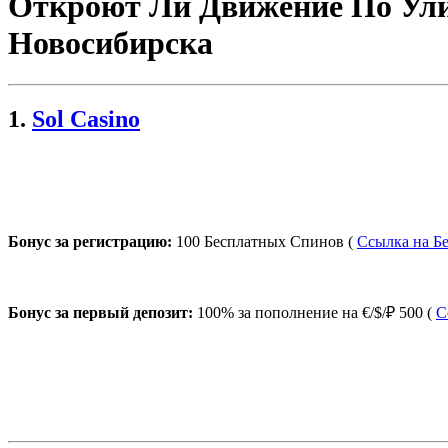
Откроют Ли Движение По Ули
Новосибирска
1.
Sol Casino
Бонус за регистрацию:
100 Бесплатных Спинов (
Ссылка на Б
Бонус за первый депозит:
100% за пополнение на €/$/₽ 500 (
С