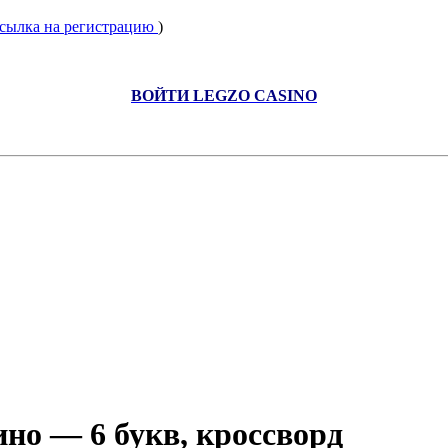
сылка на регистрацию
)
ВОЙТИ LEGZO CASINO
но — 6 букв, кроссворд