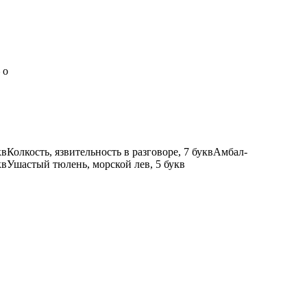
 о
Колкость, язвительность в разговоре, 7 буквАмбал-
квУшастый тюлень, морской лев, 5 букв