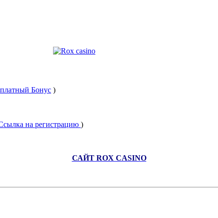
сплатный Бонус
)
Ссылка на регистрацию
)
САЙТ ROX CASINO