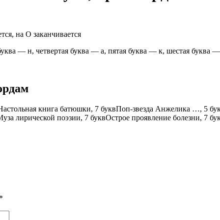
тся, на О заканчивается
уква — н, четвертая буква — а, пятая буква — к, шестая буква —
ордам
Настольная книга батюшки, 7 буквПоп-звезда Анжелика …, 5 букв
уза лирической поэзии, 7 буквОстрое проявление болезни, 7 бу
*