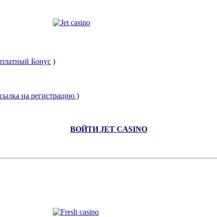
сплатный Бонус
)
сылка на регистрацию
)
ВОЙТИ JET CASINO