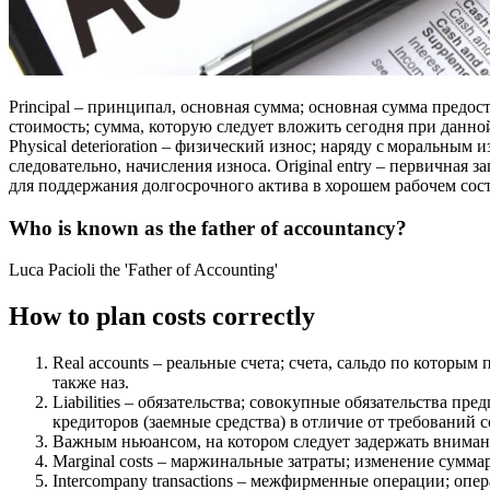
Principal – принципал, основная сумма; основная сумма предос
стоимость; сумма, которую следует вложить сегодня при данн
Physical deterioration – физический износ; наряду с моральны
следовательно, начисления износа. Original entry – первичная 
для поддержания долгосрочного актива в хорошем рабочем сос
Who is known as the father of accountancy?
Luca Pacioli the 'Father of Accounting'
How to plan costs correctly
Real accounts – реальные счета; счета, сальдо по котор
также наз.
Liabilities – обязательства; совокупные обязательства п
кредиторов (заемные средства) в отличие от требований 
Важным ньюансом, на котором следует задержать внимание
Marginal costs – маржинальные затраты; изменение сумм
Intercompany transactions – межфирменные операции; о