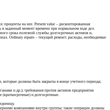
с проценты на нее. Present value – дисконтированная
ь в заданный момент времени при нормальном ходе дел.
енного срока полезной службы долгосрочных активов и,
рнал. Ordinary repairs – текущий ремонт; расходы, необходимые
ов, которые должны быть закрыты в конце учетного периода;
рганами и др.); требования против активов предприятия
е (краткосрочные) и долгосрочные.
 единицу.
очерними компаниями внутри группы; такие операции должны