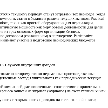
ятся к текущему периоду, станут затратами тех периодов, когда
ности; статья в балансе в разделе текущих активов. Practical
боте, таких как простой оборудования для переналадки,
актическую мощность как меру объема деятельности для целей
одна из трех основных форм организации бизнеса;
 договором (соглашением) о партнерстве. Participative
ринимают участие в подготовке периодических бюджетов
 США Службой внутренних доходов.
и, согласно которому только переменные производственные
водственные расходы учитываются как периодические текущие
нной компанией, расположенные в соответствии с принятым на
ереноса записей из журнала (журналов) на счета главной книги
тирующих и закрывающих проводок на счета главной книги;