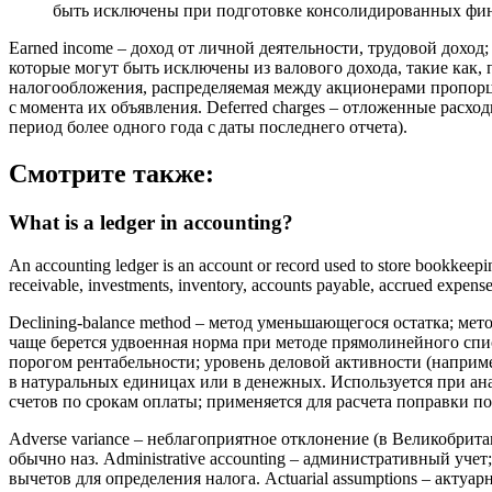
быть исключены при подготовке консолидированных фин
Earned income – доход от личной деятельности, трудовой дохо
которые могут быть исключены из валового дохода, такие как,
налогообложения, распределяемая между акционерами пропорц
с момента их объявления. Deferred charges – отложенные расхо
период более одного года с даты последнего отчета).
Смотрите также:
What is a ledger in accounting?
An accounting ledger is an account or record used to store bookkeepin
receivable, investments, inventory, accounts payable, accrued expense
Declining-balance method – метод уменьшающегося остатка; ме
чаще берется удвоенная норма при методе прямолинейного списа
порогом рентабельности; уровень деловой активности (наприм
в натуральных единицах или в денежных. Используется при анализе
счетов по срокам оплаты; применяется для расчета поправки п
Adverse variance – неблагоприятное отклонение (в Великобрит
обычно наз. Administrative accounting – административный учет
вычетов для определения налога. Actuarial assumptions – ак