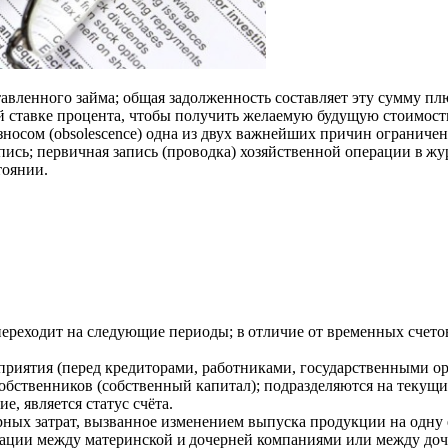
тавленного займа; общая задолженность составляет эту сумму плю
ой ставке процента, чтобы получить желаемую будущую стоимост
м износом (obsolescence) одна из двух важнейших причин огранич
запись; первичная запись (проводка) хозяйственной операции в жу
тоянии.
ым переходит на следующие периоды; в отличие от временных счет
редприятия (перед кредиторами, работниками, государственными о
собственников (собственный капитал); подразделяются на текущи
, является статус счёта.
арных затрат, вызванное изменением выпуска продукции на одну
перации между материнской и дочерней компаниями или между д