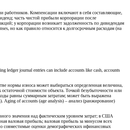
ции работников. Компенсации включают в себя составляющие,
ивиденд; часть чистой прибыли корпорации после
кций; у корпорации возникает задолженность по дивидендам
nses, но как правило относится к долгосрочным расходам (на
ng ledger journal entries can include accounts like cash, accounts
естве нормы износа может выбираться определенная величина,
 к остаточной стоимости объекта. Точкой безубыточности или
оходы равны суммарным затратам; может быть выражена
. Aging of accounts (age analysis) – анализ (ранжирование)
ивного значения над фактическим уровнем затрат; в США
анная валовая прибыль; валовая прибыль за минусом всех
имно совместимые оценки демографических ифинансовых