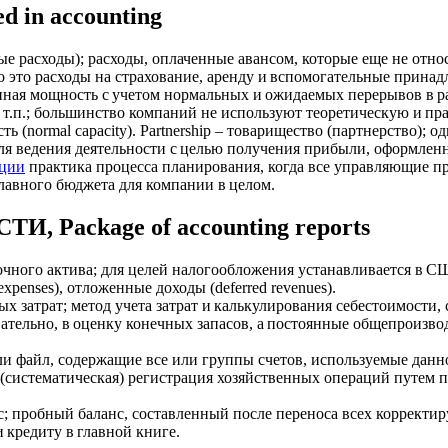
ed in accounting
ые расходы); расходы, оплаченные авансом, которые еще не относ
это расходы на страхование, аренду и вспомогательные принадлеж
енная мощность с учетом нормальных и ожидаемых перерывов в ра
 т.п.; большинство компаний не используют теоретическую и пр
 (normal capacity). Partnership – товарищество (партнерство); 
я ведения деятельности с целью получения прибыли, оформленное
иции
практика процесса планирования, когда все управляющие п
лавного бюджета для компании в целом.
ackage of accounting repоrts
срочного актива; для целей налогообложения устанавливается в
xpenses), отложенные доходы (deferred revenues).
нных затрат; метод учета затрат и калькулирования себестоимост
вательно, в оценку конечных запасов, а постоянные общепроиз
а или файл, содержащие все или группы счетов, используемые да
(систематическая) регистрация хозяйственных операций путем п
ланс; пробный баланс, составленный после переноса всех коррек
 кредиту в главной книге.