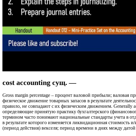
cost accounting сущ. —
Gross margin percentage – процент валовой прибыли; валовая п
физическое движение товарных запасов в результате деятельно
правило, не совпадают с их физическим движением. Generally 
определяющие принятую практику бухгалтерского (финансовог
термином часто понимают национальные стандарты учета в отдел
в результате которого изменяется ликвидационная стоимость и/
(период действия) векселя; период времени в днях между дато