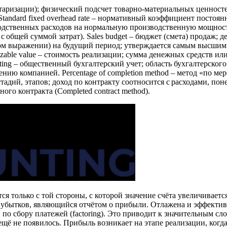
ентаризации); физический подсчет товарно-материальных ценносте
tandard fixed overhead rate – нормативный коэффициент постоя
твенных расходов на нормальную производственную мощность, 
 с общей суммой затрат). Sales budget – бюджет (смета) продаж;
м выражении) на будущий период; утверждается самым высшим р
able value – стоимость реализации; сумма денежных средств или
ting – общественный бухгалтерский учет; область бухгалтерског
нию компанией. Percentage of completion method – метод «по ме
адий, этапов; доход по контракту соотносится с расходами, по
ого контракта (Completed contract method).
я только с той стороны, с которой значение счёта увеличивается
бытков, являющийся отчётом о прибыли. Отлажена и эффективно 
о сбору платежей (factoring). Это приводит к значительным сл
) ещё не появилось. Прибыль возникает на этапе реализации, ког