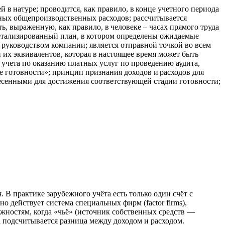
й в натуре; проводится, как правило, в конце учетного периода
нных общепроизводственных расходов; рассчитывается
выраженную, как правило, в человеке – часах прямого труда
 детализированный план, в котором определены ожидаемые
уководством компании; является отправной точкой во всем
 их эквивалентов, которая в настоящее время может быть
о учета по оказанию платных услуг по проведению аудита,
ре готовности»; принцип признания доходов и расходов для
несенными для достижения соответствующей стадии готовности;
. В практике зарубежного учёта есть только один счёт с
действует система специальных фирм (factor firms),
ожностям, когда «чьё» (источник собственных средств —
да подсчитывается разница между доходом и расходом.