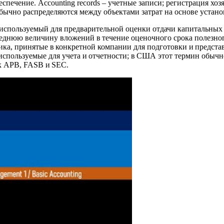
печение. Accounting records – учетные записи; регистрация хоз
 обычно распределяются между объектами затрат на основе уста
од, используемый для предварительной оценки отдачи капитальны
нюю величину вложений в течение оценочного срока полезного и
ка, принятые в конкретной компании для подготовки и представл
используемые для учета и отчетности; в США этот термин обычн
к АРВ, FASB и SEC.