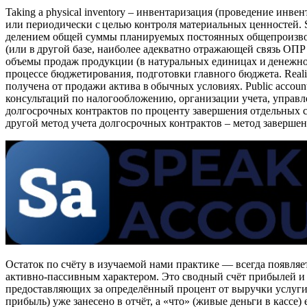
Taking a physical inventory – инвентаризация (проведение инв
или периодически с целью контроля материальных ценностей. S
делением общей суммы планируемых постоянных общепроизводс
(или в другой базе, наиболее адекватно отражающей связь ОПР
объемы продаж продукции (в натуральных единицах и денежно
процессе бюджетирования, подготовки главного бюджета. Realiz
получена от продажи актива в обычных условиях. Public accoun
консультаций по налогообложению, организации учета, управле
долгосрочных контрактов по проценту завершения отдельных ст
другой метод учета долгосрочных контрактов – метод завершенн
Остаток по счёту в изучаемой нами практике — всегда появляетс
активно-пассивным характером. Это сводный счёт прибылей и у
предоставляющих за определённый процент от выручки услуги п
прибыль) уже занесено в отчёт, а «что» (живые деньги в кассе