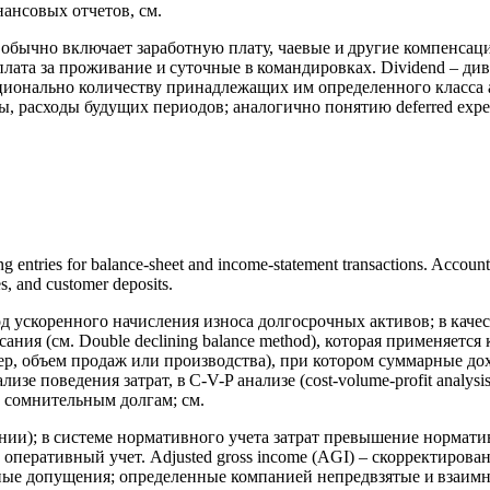
ансовых отчетов, см.
д; обычно включает заработную плату, чаевые и другие компенса
 плата за проживание и суточные в командировках. Dividend – д
ионально количеству принадлежащих им определенного класса а
ды, расходы будущих периодов; аналогично понятию deferred expe
g entries for balance-sheet and income-statement transactions. Accounti
s, and customer deposits.
тод ускоренного начисления износа долгосрочных активов; в кач
ния (см. Double declining balance method), которая применяется
ер, объем продаж или производства), при котором суммарные д
 поведения затрат, в C-V-P анализе (cost-volume-profit analysis)
о сомнительным долгам; см.
ании); в системе нормативного учета затрат превышение нормат
; оперативный учет. Adjusted gross income (AGI) – скорректиров
туарные допущения; определенные компанией непредвзятые и вза