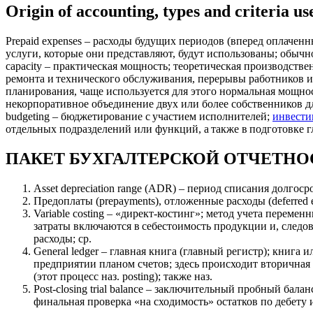
Origin of accounting, types and criteria us
Prepaid expenses – расходы будущих периодов (вперед оплаченн
услуги, которые они представляют, будут использованы; обычно 
capacity – практическая мощность; теоретическая производств
ремонта и технического обслуживания, перерывы работников и
планирования, чаще используется для этого нормальная мощность
некорпоративное объединение двух или более собственников дл
budgeting – бюджетирование с участием исполнителей;
инвест
отдельных подразделений или функций, а также в подготовке г
ПАКЕТ БУХГАЛТЕРСКОЙ ОТЧЕТНОСТИ, P
Asset depreciation range (ADR) – период списания долго
Предоплаты (prepayments), отложенные расходы (deferred e
Variable costing – «директ-костинг»; метод учета переме
затраты включаются в себестоимость продукции и, следо
расходы; ср.
General ledger – главная книга (главный регистр); книг
предприятии планом счетов; здесь происходит вторичная 
(этот процесс наз. posting); также наз.
Post-closing trial balance – заключительный пробный ба
финальная проверка «на сходимость» остатков по дебету и