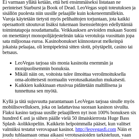
Ei varmaan yllätä ketään, että heti ensimmäiseksi listataan ne
perinteiset Starburst ja Book of Dead. LeoVegas sopii toteutuksen ja
sisällön puolesta niin uusille pelaajille kuin kokeneemmillekin.
Varoja käytetään tietysti myös pelihaittojen torjuntaan, jota kaikki
operaattorit sitoutuvat lisäksi tukemaan lisenssiehtojen edellyttämiä
toimintatapoja noudattamalla. Veikkauksen arvioiden mukaan Suomi
on menettänyt monopolijärjestelmän takia verotuloja vuosittain jopa
sata miljoonaa euroa. Kasinobonukset kiinnostavat melkeinpä
jokaista pelaajaa, oli lempipeleinä sitten slotit, pöytäpelit, casino tai
betsaus.
LeoVegas tarjoaa siis monia kasinoita enemmän ja
monipuolisemmin bonuksia.
Mikäli näin on, voitoista tulee ilmoittaa veroilmoituksella
oma-aloitteisesti normaalin verotusaikataulun mukaisesti.
Kaikkien kaikkinaan etusivua pidätetään maltillisena ja
tunnettuna sen myötä.
Kyllä ja tätä sujuvuutta parantamaan LeoVegas tarjoaa sinulle myös
mobiilisovelluksen, joka on ladattavissa suoraan kasinon sivuilta.
Flaksi kasino tarjoaa uusille pelaajilleen nyt ison 100% bonuksen six
hundred € asti ja siihen päälle vielä 50 ilmaiskierrosta Huge Bass
Splash -kolikkopeliin. Kaikkein helpoimmalla pääset, kun valitset
valmiiksi testatut verovapaat kasinot.
http://leovegasfi.com
Näin et
joudu tuhlaamaan omaa aikaasi verotusasioiden tarkisteluun, vaan