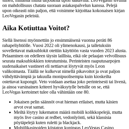
siihen, millaisia muita tarjouksia upon saatavilla. LeoVegasin sivuilla
on mahdollisuus chatata suoraan asiakaspalvelun kanssa. Pelejä
upon oikeasti niin paljon, että voisimme kirjoittaa kokonaisen kirjan
LeoVegasin peleistä.
Aika Kotiuttaa Voitot?
Siellä lisenssi myönnettiin jo ensimmäisenä vuonna peräti 86
rahapeliyhtiölle. Vuosi 2022 oli ylimenokausi, ja talletuksiin
sovellettavat maksublokit otettiin käyttöön vasta vuoden 2023 alusta.
Pelaaminen on edelleen täysin laillista, eikä ole pelaajan velvollisuus
seurata maksublokkien toteutumista. Perinteisten raaputusarpojen
uudenaikaiset vastineet eli nettiarvat löytyvät myös Leon
valikoimasta. Täällä ne kulkevat nimellä pikavoitot ja ovat paljon
viihdyttävämpiä ja takuulla monipuolisempia kuin kioskeilta
ostettavat kupongit. Veto voidaan asettaa joko perinteisesti tai livenä,
ja ainoa varsinainen kriteeri hyväksytylle betsille on se, että
LeoVegas kertoimet tulee olla vähintään one 80.
Jokaisen pelin säännöt ovat hieman erilaiset, mutta käsien
arvot ovat samat.
Meiltä löytyy lukematon määrä mobiili kolikkopelejä, mutta
myös live casino at redbet, vedonlyönti, sekä klassisia
pöytäpelejä kuten ruletti ja blackjack.
Mobiilikasinoiden kiistaton kuningas LeoVegas Casino