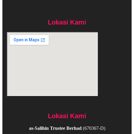
Lokasi Kami
Lokasi Kami
as-Salihin Trustee Berhad
(670367-D)