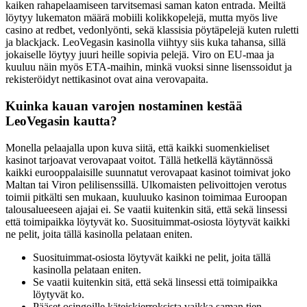
kaiken rahapelaamiseen tarvitsemasi saman katon entrada. Meiltä
löytyy lukematon määrä mobiili kolikkopelejä, mutta myös live
casino at redbet, vedonlyönti, sekä klassisia pöytäpelejä kuten ruletti
ja blackjack. LeoVegasin kasinolla viihtyy siis kuka tahansa, sillä
jokaiselle löytyy juuri heille sopivia pelejä. Viro on EU-maa ja
kuuluu näin myös ETA-maihin, minkä vuoksi sinne lisenssoidut ja
rekisteröidyt nettikasinot ovat aina verovapaita.
Kuinka kauan varojen nostaminen kestää
LeoVegasin kautta?
Monella pelaajalla upon kuva siitä, että kaikki suomenkieliset
kasinot tarjoavat verovapaat voitot. Tällä hetkellä käytännössä
kaikki eurooppalaisille suunnatut verovapaat kasinot toimivat joko
Maltan tai Viron pelilisenssillä. Ulkomaisten pelivoittojen verotus
toimii pitkälti sen mukaan, kuuluuko kasinon toimimaa Euroopan
talousalueeseen ajajai ei. Se vaatii kuitenkin sitä, että sekä linsessi
että toimipaikka löytyvät ko. Suosituimmat-osiosta löytyvät kaikki
ne pelit, joita tällä kasinolla pelataan eniten.
Suosituimmat-osiosta löytyvät kaikki ne pelit, joita tällä
kasinolla pelataan eniten.
Se vaatii kuitenkin sitä, että sekä linsessi että toimipaikka
löytyvät ko.
Pääset osingoille käteiskierroksista vaikka saman tien