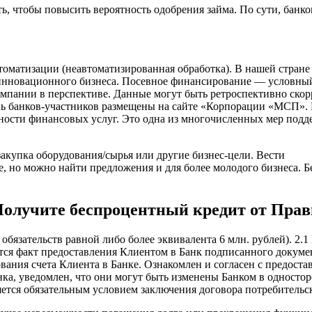
лать, чтобы повысить вероятность одобрения займа. По сути, ба
томатизации (неавтоматизированная обработка). В нашей стран
 инновационного бизнеса. Посевное финансирование — условны
 компании в перспективе. Данные могут быть ретроспективно с
ень банков-участников размещены на сайте «Корпорации «МСП»
ости финансовых услуг. Это одна из многочисленных мер подде
акупка оборудования/сырья или другие бизнес-цели. Вести
ие, но можно найти предложения и для более молодого бизнеса. 
 Получите беспроцентный кредит от Пра
 обязательств равной либо более эквивалента 6 млн. рублей). 2
тся факт предоставления Клиентом в Банк подписанного докуме
ния счета Клиента в Банке. Ознакомлен и согласен с предоста
нка, уведомлен, что они могут быть изменены Банком в одност
ляется обязательным условием заключения договора потребительск