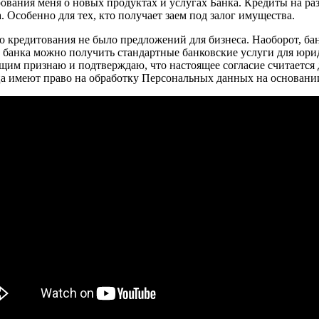
вания меня о новых продуктах и услугах Банка. Кредиты на разв
 Особенно для тех, кто получает заем под залог имущества.
го кредитования не было предложений для бизнеса. Наоборот, ба
 банка можно получить стандартные банковские услуги для юрид
ящим признаю и подтверждаю, что настоящее согласие считаетс
а имеют право на обработку Персональных данных на основании