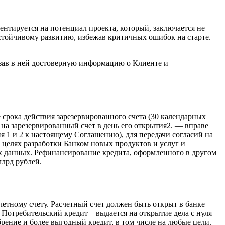
нтируется на потенциал проекта, который, заключается не
устойчивому развитию, избежав критичных ошибок на старте.
зав в ней достоверную информацию о Клиенте и
 срока действия зарезервированного счета (30 календарных
на зарезервированный счет в день его открытия2. — вправе
 и 2 к настоящему Соглашению), для передачи согласий на
 целях разработки Банком новых продуктов и услуг и
х данных. Рефинансирование кредита, оформленного в другом
млрд рублей.
четному счету. Расчетный счет должен быть открыт в банке
 Потребительский кредит – выдается на открытие дела с нуля
рение и более выгодный кредит, в том числе на любые цели.