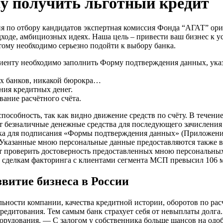
су получить льготный кредит
я по отбору кандидатов экспертная комиссия Фонда “АГАТ” орие
одходе, амбициозных идеях. Наша цель – привести ваш бизнес к 
ому необходимо серьезно подойти к выбору банка.
лиенту необходимо заполнить Форму подтверждения данных, ука
их банков, никакой бюрокра…
ния кредитных денег.
вание расчётного счёта.
особность, так как видно движение средств по счёту. В течение
т безналичные денежные средства для последующего зачисления 
 для подписания «Формы подтверждения данных» (Приложения 1
 Указанные мною персональные данные предоставляются также в
ет проверить достоверность предоставленных мною персональны
по сделкам факторинга с клиентами сегмента МСП превысил 106 
звитие бизнеса в России
льности компании, качества кредитной истории, оборотов по рас
редитования. Тем самым банк страхует себя от невыплаты долга.
орудования. — С залогом у собственника больше шансов на одоб