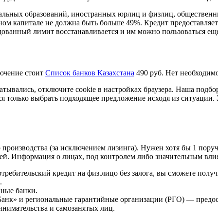
пальных образований, иностранных юрлиц и физлиц, общественн
ном капитале не должна быть больше 49%. Кредит предоставляе
ованный лимит восстанавливается и им можно пользоваться еще 
лючение стоит
Список банков Казахстана
490 руб. Нет необходимо
атывались, отключите cookie в настройках браузера. Наша подбо
тся только выбрать подходящее предложение исходя из ситуации.
производства (за исключением лизинга). Нужен хотя бы 1 поруч
лей. Информация о лицах, под контролем либо значительным вли
ребительский кредит на физ.лицо без залога, вы сможете получ
.
вные банки.
» и региональные гарантийные организации (РГО) — предоста
ринимательства и самозанятых лиц.