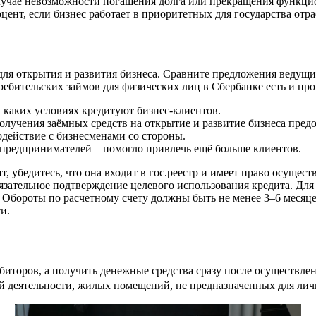
лучае невозможности погашения долга или прекращения функцио
ент, если бизнес работает в приоритетных для государства отра
 для открытия и развития бизнеса. Сравните предложения веду
ребительских займов для физических лиц в Сбербанке есть и п
а каких условиях кредитуют бизнес-клиентов.
олучения заёмных средств на открытие и развитие бизнеса предо
действие с бизнесменами со стороны.
я предпринимателей – помогло привлечь ещё больше клиентов.
т, убедитесь, что она входит в гос.реестр и имеет право осуще
язательное подтверждение целевого использования кредита. Для
. Обороты по расчетному счету должны быть не менее 3–6 месяц
и.
биторов, а получить денежные средства сразу после осуществле
й деятельности, жилых помещений, не предназначенных для лично