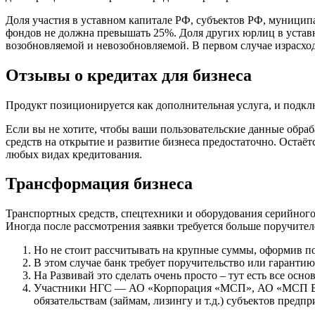
Доля участия в уставном капитале РФ, субъектов РФ, муници
фондов не должна превышать 25%. Доля других юрлиц в устав
возобновляемой и невозобновляемой. В первом случае израсход
Отзывы о кредитах для бизнеса
Продукт позиционируется как дополнительная услуга, и подк
Если вы не хотите, чтобы ваши пользовательские данные обраб
средств на открытие и развитие бизнеса предостаточно. Остаё
любых видах кредитования.
Трансформация бизнеса
Транспортных средств, спецтехники и оборудования серийного 
Иногда после рассмотрения заявки требуется больше поручите
Но не стоит рассчитывать на крупные суммы, оформив пот
В этом случае банк требует поручительство или гарантию
На Развивай это сделать очень просто – тут есть все осно
Участники НГС — АО «Корпорация «МСП», АО «МСП Банк
обязательствам (займам, лизингу и т.д.) субъектов предп