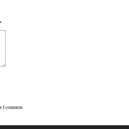
*
me I comment.