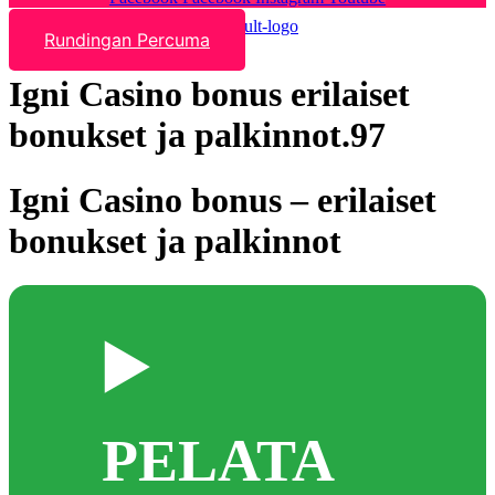
Rundingan Percuma
Igni Casino bonus erilaiset
bonukset ja palkinnot.97
Igni Casino bonus – erilaiset
bonukset ja palkinnot
▶️
PELATA