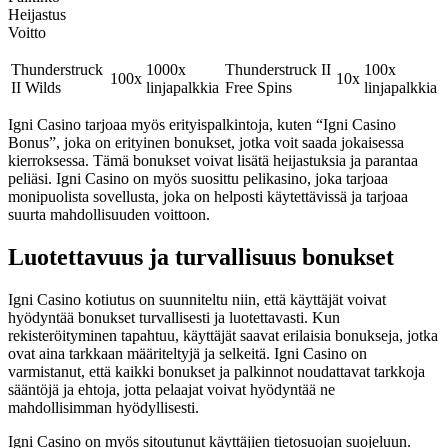
Heijastus
Voitto
Thunderstruck
1000x
Thunderstruck II
100x
100x
10x
II Wilds
linjapalkkia
Free Spins
linjapalkkia
Igni Casino tarjoaa myös erityispalkintoja, kuten “Igni Casino
Bonus”, joka on erityinen bonukset, jotka voit saada jokaisessa
kierroksessa. Tämä bonukset voivat lisätä heijastuksia ja parantaa
peliäsi. Igni Casino on myös suosittu pelikasino, joka tarjoaa
monipuolista sovellusta, joka on helposti käytettävissä ja tarjoaa
suurta mahdollisuuden voittoon.
Luotettavuus ja turvallisuus bonukset
Igni Casino kotiutus on suunniteltu niin, että käyttäjät voivat
hyödyntää bonukset turvallisesti ja luotettavasti. Kun
rekisteröityminen tapahtuu, käyttäjät saavat erilaisia bonukseja, jotka
ovat aina tarkkaan määriteltyjä ja selkeitä. Igni Casino on
varmistanut, että kaikki bonukset ja palkinnot noudattavat tarkkoja
sääntöjä ja ehtoja, jotta pelaajat voivat hyödyntää ne
mahdollisimman hyödyllisesti.
Igni Casino on myös sitoutunut käyttäjien tietosuojan suojeluun.