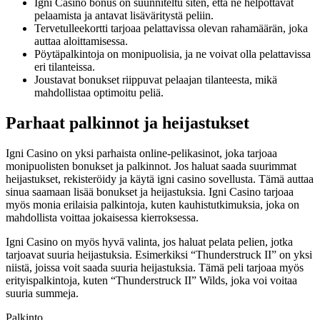
Igni Casino bonus on suunniteltu siten, että ne helpottavat
pelaamista ja antavat lisäväritystä peliin.
Tervetulleekortti tarjoaa pelattavissa olevan rahamäärän, joka
auttaa aloittamisessa.
Pöytäpalkintoja on monipuolisia, ja ne voivat olla pelattavissa
eri tilanteissa.
Joustavat bonukset riippuvat pelaajan tilanteesta, mikä
mahdollistaa optimoitu peliä.
Parhaat palkinnot ja heijastukset
Igni Casino on yksi parhaista online-pelikasinot, joka tarjoaa
monipuolisten bonukset ja palkinnot. Jos haluat saada suurimmat
heijastukset, rekisteröidy ja käytä igni casino sovellusta. Tämä auttaa
sinua saamaan lisää bonukset ja heijastuksia. Igni Casino tarjoaa
myös monia erilaisia palkintoja, kuten kauhistutkimuksia, joka on
mahdollista voittaa jokaisessa kierroksessa.
Igni Casino on myös hyvä valinta, jos haluat pelata pelien, jotka
tarjoavat suuria heijastuksia. Esimerkiksi “Thunderstruck II” on yksi
niistä, joissa voit saada suuria heijastuksia. Tämä peli tarjoaa myös
erityispalkintoja, kuten “Thunderstruck II” Wilds, joka voi voitaa
suuria summeja.
Palkinto