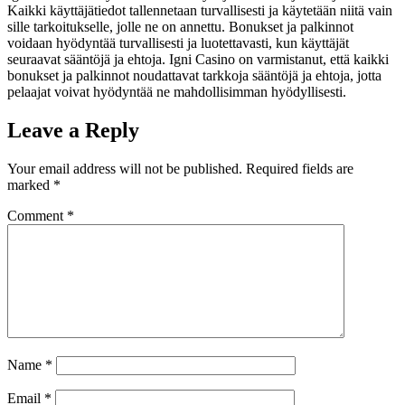
Kaikki käyttäjätiedot tallennetaan turvallisesti ja käytetään niitä vain
sille tarkoitukselle, jolle ne on annettu. Bonukset ja palkinnot
voidaan hyödyntää turvallisesti ja luotettavasti, kun käyttäjät
seuraavat sääntöjä ja ehtoja. Igni Casino on varmistanut, että kaikki
bonukset ja palkinnot noudattavat tarkkoja sääntöjä ja ehtoja, jotta
pelaajat voivat hyödyntää ne mahdollisimman hyödyllisesti.
Leave a Reply
Your email address will not be published.
Required fields are
marked
*
Comment
*
Name
*
Email
*