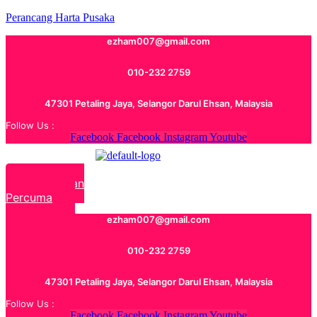
Perancang Harta Pusaka
ezham007@gmail.com
010-232 2759
47301 Petaling Jaya, Selangor Darul Ehsan, Malaysia
Follow Us :
Facebook
Facebook
Instagram
Youtube
Rundingan
Percuma
ezham007@gmail.com
010-232 2759
47301 Petaling Jaya, Selangor Darul Ehsan, Malaysia
Follow Us :
Facebook
Facebook
Instagram
Youtube