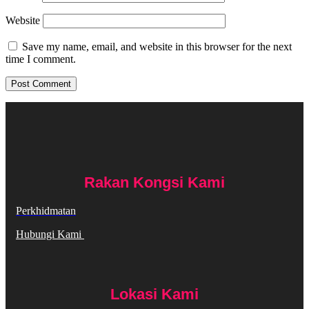
Website
Save my name, email, and website in this browser for the next
time I comment.
Rakan Kongsi Kami
Perkhidmatan
Hubungi Kami
Lokasi Kami