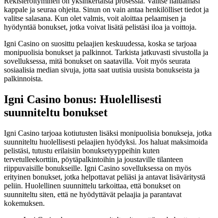
Rekisteröityminen on yksinkertaista prosessia. Valitse haluamasi
kappale ja seuraa ohjeita. Sinun on vain antaa henkilölliset tiedot ja
valitse salasana. Kun olet valmis, voit aloittaa pelaamisen ja
hyödyntää bonukset, jotka voivat lisätä pelistäsi iloa ja voittoja.
Igni Casino on suosittu pelaajien keskuudessa, koska se tarjoaa
monipuolisia bonukset ja palkinnot. Tarkista jatkuvasti sivustolla ja
sovelluksessa, mitä bonukset on saatavilla. Voit myös seurata
sosiaalisia median sivuja, jotta saat uutisia uusista bonukseista ja
palkinnoista.
Igni Casino bonus: Huolellisesti
suunniteltu bonukset
Igni Casino tarjoaa kotiutusten lisäksi monipuolisia bonukseja, jotka
suunniteltu huolellisesti pelaajien hyödyksi. Jos haluat maksimoida
pelistäsi, tutustu erilaisiin bonuksetyyppeihin kuten
tervetulleekorttiin, pöytäpalkintoihin ja joustaville tilanteen
riippuvaisille bonukseille. Igni Casino sovelluksessa on myös
erityinen bonukset, jotka helpottavat peliäsi ja antavat lisäväritystä
peliin. Huolellinen suunnittelu tarkoittaa, että bonukset on
suunniteltu siten, että ne hyödyttävät pelaajia ja parantavat
kokemuksen.