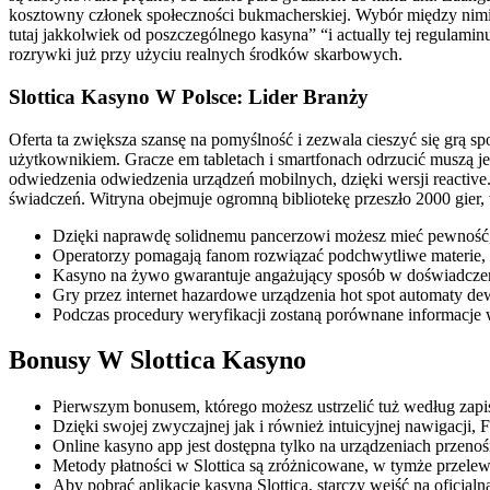
kosztowny członek społeczności bukmacherskiej. Wybór między nimi 
tutaj jakkolwiek od poszczególnego kasyna” “i actually tej regulamin
rozrywki już przy użyciu realnych środków skarbowych.
Slоttіса Kаsynо W Роlsсе: Lіdеr Branży
Oferta ta zwiększa szansę na pomyślność i zezwala cieszyć się grą s
użytkownikiem. Gracze em tabletach i smartfonach odrzucić muszą je
odwiedzenia odwiedzenia urządzeń mobilnych, dzięki wersji reactiv
świadczeń. Witryna obejmuje ogromną bibliotekę przeszło 2000 gier,
Dzięki naprawdę solidnemu pancerzowi możesz mieć pewność, ż
Operatorzy pomagają fanom rozwiązać podchwytliwe materie, 
Kasyno na żywo gwarantuje angażujący sposób w doświadczen
Gry przez internet hazardowe urządzenia hot spot automaty de
Podczas procedury weryfikacji zostaną porównane informacje w
Bonusy W Slottica Kasyno
Pierwszym bonusem, którego możesz ustrzelić tuż według zapis
Dzięki swojej zwyczajnej jak i również intuicyjnej nawigacji,
Оnlіnе kаsуnо арр jеst dоstęрnа tуlkо nа urządzеnіасh рrzеn
Metody płatności w Slottica są zróżnicowane, w tymże przelew
Aby pobrać aplikację kasyna Slottica, starczy wejść na oficjaln