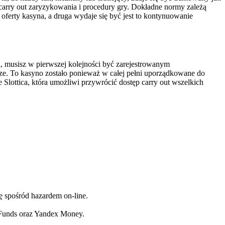
carry out zaryzykowania i procedury gry. Dokładne normy zależą
 oferty kasyna, a druga wydaje się być jest to kontynuowanie
a, musisz w pierwszej kolejności być zarejestrowanym
dze. To kasyno zostało ponieważ w całej pełni uporządkowane do
lottica, która umożliwi przywrócić dostęp carry out wszelkich
dę spośród hazardem on-line.
t Funds oraz Yandex Money.