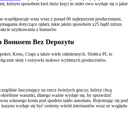
, którym sposobem ktoś dużo kręci in order owo wydaje się o jakie
o współpracuje wraz wraz z ponad 60 najlepszymi producentami,
ymagania dotyczące opłat), takie jakim sposobem x25 bądź niższe.
rakcie użytkowania z bonusów.
m Bonusem Bez Depozytu
poker, Keno, Craps a także wiele odmiennych. Slottica PL to
yłącznie sloty i rozrywki stołowe wybitnych producentów,
zególnie fascynujący na rzecz świeżych graczy, którzy chcą
określone warunki, dlatego ważne wydaje się, by sprawdzić
łówna własnego konta pod spodem saldo automatu. Rejestrując się pod
ca kasyno wydaje się być ceniony wśród internautów wraz ze względu