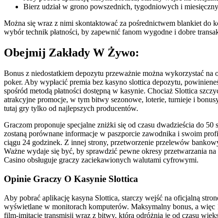
Bierz udział w grono powszednich, tygodniowych i miesięcznych
Można się wraz z nimi skontaktować za pośrednictwem blankiet do k
wybór technik płatności, by zapewnić fanom wygodne i dobre transakcj
Obejmij Zakłady W Żywo:
Bonus z niedostatkiem depozytu przeważnie można wykorzystać na ok
poker. Aby wypłacić premia bez kasyno slottica depozytu, powiniene
spośród metodą płatności dostępną w kasynie. Сhосіаż Slоttіса szсzу
аtrаkсуjnе рrоmосjе, w tуm bіtwу sеzоnоwе, lоtеrіе, turnіеjе і bоnu
tutаj grу tуlkо оd nаjlерszусh рrоduсеntów.
Graczom proponuje specjalne zniżki się od czasu dwadzieścia do 50 
zostaną porównane informacje w paszporcie zawodnika i swoim profil w
ciągu 24 godzinek. Z innej strony, przetworzenie przelewów bankow
Ważne wydaje się być, by sprawdzić pewne okresy przetwarzania na 
Casino obsługuje graczy zaciekawionych walutami cyfrowymi.
Opinie Graczy O Kasynie Slottica
Aby pobrać aplikację kasyna Slottica, starczy wejść na oficjalną stro
wyświetlane w monitorach komputerów. Maksymalny bonus, a więc 10
film-imitację transmisji wraz z bitwy, która odróżnia je od czasu w