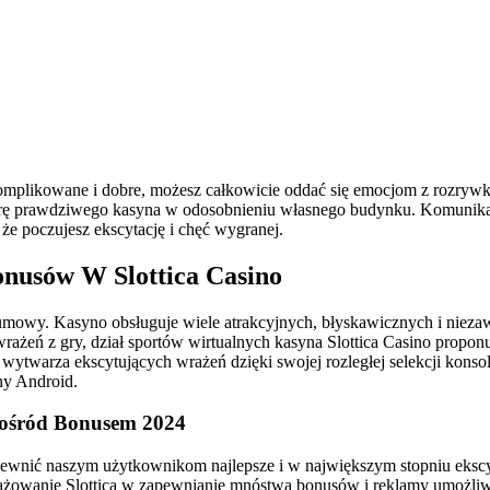
komplikowane i dobre, możesz całkowicie oddać się emocjom z rozrywk
ferę prawdziwego kasyna w odosobnieniu własnego budynku. Komunikac
e poczujesz ekscytację i chęć wygranej.
onusów W Slottica Casino
i umowy. Kasyno obsługuje wiele atrakcyjnych, błyskawicznych i niez
rażeń z gry, dział sportów wirtualnych kasyna Slottica Casino propo
ca wytwarza ekscytujących wrażeń dzięki swojej rozległej selekcji ko
ny Android.
Spośród Bonusem 2024
zapewnić naszym użytkownikom najlepsze i w największym stopniu ekscy
ażowanie Slottica w zapewnianie mnóstwa bonusów i reklamy umożliwia, 