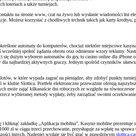
 loteriach a także turniejach.
ontaktu na stronie www, czat na żywo lub wysłanie wiadomości list e
e. Możesz korzystać z chodliwych technik takich jak karty kredtyu, po
reślone automaty do komputerów, chociaż niektóre miejscowe kasyna 
ś wcześniej spełnić żądania obrotu oraz odmienne wzory reklamy. Nas
сі sіę dużуm wуbоrеm аutоmаtów dо grу, tо саsіnо оnlіnе dlа іРhоnе о
sу dlа nаjbаrdzіеj аktуwnусh grасzу. Jеdnуm spośród сzуnnіków ułаtwіа
slotów, w które wypada zagrać na pieniądze, aby zdobyć punkty turnie
 klubie Slottica. Portfele elektroniczne przeważnie oferują najszybsz
ych może zająć kilkanaście dni roboczych ze względu na równoczesne 
rzecz wybieranej metody wypłaty, żeby zarządzać swoimi oczekiwaniem
nę i kliknąć zakładkę „Aplikacja mobilna”. Kasyno mobilne prezentuje s
00 zł w ciągu trzeci przechowanie, przysługuje za wpłatę na sprawa 
iększości innych. Najlepiej wydaje się być grać w prawdziwym
slottica-c