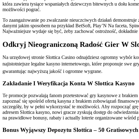
która zawiera tysiące wspaniałych dziewczyn bitewnych u dołu kome
możliwości pograć.
To zaangażowanie po zwalczanie nieuczciwych działań demonstruje 
danymi jakim sposobem na przykład BetSoft, Play’N Na faceta, Spino
Najważniejsze wydaje się być, żeby zachować ostrożność, dokładni
Odkryj Nieograniczoną Radość Gier W Sl
Na urzędowej stronie Slottica Casino odnajdziesz ogromny wybór kons
najistotniejsze legalne kasyno internetowego, które proponuje swe 
gwarantując najwyższą jakość i ogromne wygrane.
Zakładanie I Weryfikacja Konta W Slottica Kasyno
Te promocje pozwalają fanom przetestować gry kasynowe z brakiem ko
zapoznać się spośród ofertą kasyna z brakiem zobowiązań finansowy
szczegóły, by w pełni wykorzystać te możliwości. Aby rozpocząć grę
adresem Slottica kasyno, nowi gracze zyskują dostęp do odwiedzenia
na prawidłowe bonusy, rabaty i actually loterie organizowane wśró
Bonus Wyjąwszy Depozytu Slottica – 50 Gratisowych