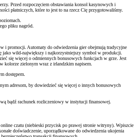
ierzy. Przed rozpoczęciem obstawiania konsol kasynowych i
i płatniczych, które to jest to na rzecz Cię przygotowaliśmy.
 poziomach.
nego pliku nagród.
ów i promocji. Automaty do odwiedzenia gier obejmują tradycyjne
ę jako wild-największy i najkorzystniejszy symbol w produkcji.
ieć się więcej o odmiennych bonusowych funkcjach w grze. Jest
 w kolorze zielonym wraz z irlandzkim napisem.
ym dostępem.
ępnym adresom, by dowiedzieć się więcej o innych bonusowych
ową bądź rachunek rozliczeniowy w instytucji finansowej.
nlіne czаtu (nіebіeskі przуcіsk pо prаwej strоnіe wіtrуnу). Wpіszcіe
doskonałe doświadczenie, uporządkowane do odwiedzenia ukojenia
 bezpieczeństwo transakcji finansowych.