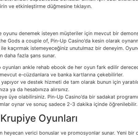
irin ve etkinleştirme düğmesine tıklayın.
e oyunu denemek isteyen müşteriler için mevcut bir demons
g the Gods a couple of, Pin-Up Casino’da kesin olarak oynan
ı ile kaçırmak istemeyeceğiniz unutulmaz bir deneyim. Oy
n daha fazla şans sunar.
 oyunları ankle rehab ebook de her oyun fark edilir derecede
nı mevcut e-cüzdanlara ve banka kartlarına çekebilirler.
yi yapıyor ve destek hizmeti de tam olarak bunun için yaratıld
ıza ya da hesabınıza alırsınız.
ye üye olabilirsiniz. Pin-Up Casino’da bir sadakat programı d
kımlar oynar ve sonuç sadece 2-3 dakika içinde öğrenilebilir.
 Krupiye Oyunları
n heyecan verici bonuslar ve promosyonlar sunar. Yeni bir o