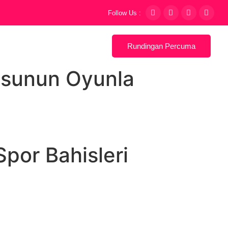
Follow Us :
Rundingan Percuma
usunun Oyunla
Spor Bahisleri