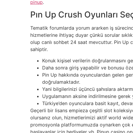
pinup
.
Pın Up Crush Oyunları Seç
Tematik forumlarda yorum ararken iş sürecind
hizmetlerine ihtiyaç duyar çünkü sorular sıklı
olup canlı sohbet 24 saat mevcuttur. Pin Up c
sahiptir.
Konuk kişisel verilerin doğrulanmasını g
Daha sonra giriş yapabilir ve bonusu özel 
Pin Up hakkında oyunculardan gelen geri 
doğrulamaktadır.
Yani bilgilerinizi üçüncü şahıslara akta
Uygulamanın aksine indirilmesine gerek y
Türkiye’den oyunculara basit kayıt, deva
Geçerli bir lisans empieza çeşitli slot koleks
olursanız olun, hizmetlerimizi aktif world wi
promosyonla platformumuzda oynarken çok eğle
başlayanlar için hediyeler vb. Pinup casino o