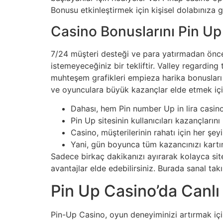
Bonusu etkinleştirmek için kişisel dolabınıza g
Casino Bonuslarını Pin Up
7/24 müşteri desteği ve para yatırmadan önc
istemeyeceğiniz bir tekliftir. Valley regardin
muhteşem grafikleri empieza harika bonuslar
ve oyunculara büyük kazançlar elde etmek içi
Dahası, hem Pin number Up in lira casino
Pin Up sitesinin kullanıcıları kazançları
Casino, müşterilerinin rahatı için her şe
Yani, gün boyunca tüm kazancınızı kartın
Sadece birkaç dakikanızı ayırarak kolayca site
avantajlar elde edebilirsiniz. Burada sanal ta
Pin Up Casino’da Canlı
Pin-Up Casino, oyun deneyiminizi artırmak içi