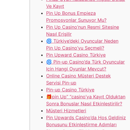
Ve Kayıt
Pin Up Bonus Empieza
Promosyonlar Sunuyor Mu?
Pin Up Casino’nun Resmi Sitesine
Nasıl Erişilir
🌀 Türkiye’deki Oyuncular Neden
Pin Up Casino’yu Seçmeli?
Pin Upward Casino Türkiye
🌀 Pin-up Casino’da Türk Oyuncular
Için Hangi Oyunlar Mevcut?
Online Casino Müşteri Destek
Servisi Pin-up
Pin-up Casino Türkiye
🎁pin Up” “casino’ya Kayıt Olduktan
Sonra Bonuslar Nasıl Etkinleştirilir?
Müşteri Hizmetleri
Pin Upwards Casino’da Hoş Geldiniz
Bonusunu Etkinleştirme Adımları