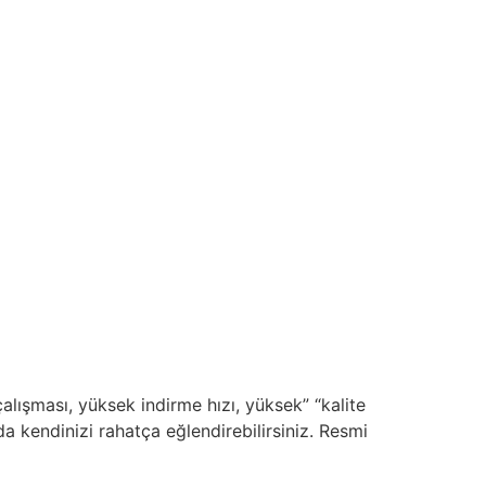
 çalışması, yüksek indirme hızı, yüksek” “kalite
da kendinizi rahatça eğlendirebilirsiniz. Resmi