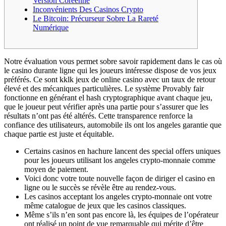
Version Coréenne
Inconvénients Des Casinos Crypto
Le Bitcoin: Précurseur Sobre La Rareté
Numérique
Notre évaluation vous permet sobre savoir rapidement dans le cas où
le casino durante ligne qui les joueurs intéresse dispose de vos jeux
préférés. Ce sont kklk jeux de online casino avec un taux de retour
élevé et des mécaniques particulières. Le système Provably fair
fonctionne en générant el hash cryptographique avant chaque jeu,
que le joueur peut vérifier après una partie pour s’assurer que les
résultats n’ont pas été altérés. Cette transparence renforce la
confiance des utilisateurs, automobile ils ont los angeles garantie que
chaque partie est juste et équitable.
Certains casinos en hachure lancent des special offers uniques
pour les joueurs utilisant los angeles crypto-monnaie comme
moyen de paiement.
Voici donc votre toute nouvelle façon de diriger el casino en
ligne ou le succès se révèle être au rendez-vous.
Les casinos acceptant los angeles crypto-monnaie ont votre
même catalogue de jeux que les casinos classiques.
Même s’ils n’en sont pas encore là, les équipes de l’opérateur
ont réalisé un point de vue remarquable qui mérite d’être