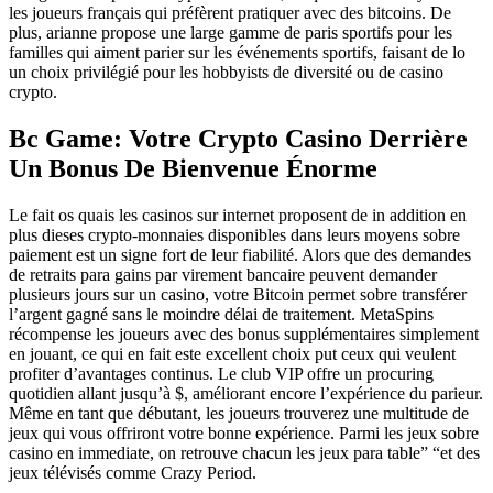
les joueurs français qui préfèrent pratiquer avec des bitcoins. De
plus, arianne propose une large gamme de paris sportifs pour les
familles qui aiment parier sur les événements sportifs, faisant de lo
un choix privilégié pour les hobbyists de diversité ou de casino
crypto.
Bc Game: Votre Crypto Casino Derrière
Un Bonus De Bienvenue Énorme
Le fait os quais les casinos sur internet proposent de in addition en
plus dieses crypto-monnaies disponibles dans leurs moyens sobre
paiement est un signe fort de leur fiabilité. Alors que des demandes
de retraits para gains par virement bancaire peuvent demander
plusieurs jours sur un casino, votre Bitcoin permet sobre transférer
l’argent gagné sans le moindre délai de traitement. MetaSpins
récompense les joueurs avec des bonus supplémentaires simplement
en jouant, ce qui en fait este excellent choix put ceux qui veulent
profiter d’avantages continus. Le club VIP offre un procuring
quotidien allant jusqu’à $, améliorant encore l’expérience du parieur.
Même en tant que débutant, les joueurs trouverez une multitude de
jeux qui vous offriront votre bonne expérience. Parmi les jeux sobre
casino en immediate, on retrouve chacun les jeux para table” “et des
jeux télévisés comme Crazy Period.