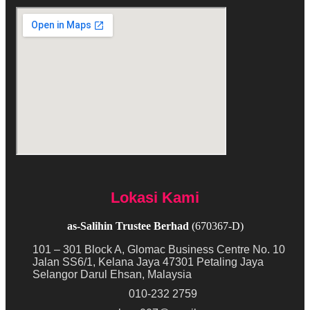
Lokasi Kami
as-Salihin Trustee Berhad
(670367-D)
101 – 301 Block A, Glomac Business Centre No. 10
Jalan SS6/1, Kelana Jaya 47301 Petaling Jaya
Selangor Darul Ehsan, Malaysia
010-232 2759