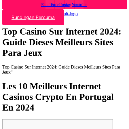
Facebook
Facebook
Instagram
Youtube
Rundingan Percuma
Top Casino Sur Internet 2024:
Guide Dieses Meilleurs Sites
Para Jeux
Top Casino Sur Internet 2024: Guide Dieses Meilleurs Sites Para
Jeux”
Les 10 Meilleurs Internet
Casinos Crypto En Portugal
En 2024