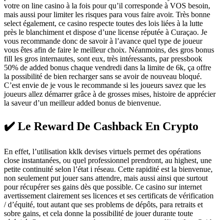
votre on line casino à la fois pour qu’il corresponde à VOS besoin,
mais aussi pour limiter les risques para vous faire avoir. Très bonne
select également, ce casino respecte toutes des lois liées à la lutte
près le blanchiment et dispose d’une license réputée à Curaçao. Je
vous recommande donc de savoir à l’avance quel type de joueur
vous êtes afin de faire le meilleur choix. Néanmoins, des gros bonus
fill les gros internautes, sont eux, très intéressants, par pressbook
50% de added bonus chaque vendredi dans la limite de 6k, ça offre
la possibilité de bien recharger sans se avoir de nouveau bloqué.
C’est envie de je vous le recommande si les joueurs savez que les
joueurs allez démarrer grâce à de grosses mises, histoire de apprécier
la saveur d’un meilleur added bonus de bienvenue.
✔️ Le Reward De Cashback En Crypto
En effet, l’utilisation kklk devises virtuels permet des opérations
close instantanées, ou quel professionnel prendront, au highest, une
petite continuité selon l’état i réseau. Cette rapidité est la bienvenue,
non seulement put jouer sans attendre, mais aussi ainsi que surtout
pour récupérer ses gains dès que possible. Ce casino sur internet
avertissement clairement ses licences et ses certificats de vérification
/ d’équité, tout autant que ses problems de dépôts, para retraits et
sobre gains, et cela donne la possibilité de jouer durante toute