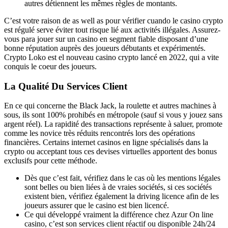
autres détiennent les mêmes règles de montants.
C’est votre raison de as well as pour vérifier cuando le casino crypto
est régulé serve éviter tout risque lié aux activités illégales. Assurez-
vous para jouer sur un casino en segment fiable disposant d’une
bonne réputation auprès des joueurs débutants et expérimentés.
Crypto Loko est el nouveau casino crypto lancé en 2022, qui a vite
conquis le coeur des joueurs.
La Qualité Du Services Client
En ce qui concerne the Black Jack, la roulette et autres machines à
sous, ils sont 100% prohibés en métropole (sauf si vous y jouez sans
argent réel). La rapidité des transactions représente à saluer, promote
comme les novice très réduits rencontrés lors des opérations
financières. Certains internet casinos en ligne spécialisés dans la
crypto ou acceptant tous ces devises virtuelles apportent des bonus
exclusifs pour cette méthode.
Dès que c’est fait, vérifiez dans le cas où les mentions légales
sont belles ou bien liées à de vraies sociétés, si ces sociétés
existent bien, vérifiez également la driving licence afin de les
joueurs assurer que le casino est bien licencé.
Ce qui développé vraiment la différence chez Azur On line
casino, c’est son services client réactif ou disponible 24h/24