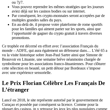
ou 7j/7.
Vous pouvez reprendre les mêmes stratégies que les joueurs
aviez déjà sur les casinos bodies ou sur internet.
Par conséquent, les crypto-monnaies seront acceptées par de
multiples grandes salles du pays.
En au-delà de, il propose votre plateforme de rome sportifs
pour les familles qui aiment parier sur les sports, ainsi que
l’opportunité de gagner du crypto gratuit à travers diverses
promotions.
Ce trophée est décerné en effort avec l’association Français du
monde – ADFE, qui aura également un défenseur dans… L’été 65 a
vu la visite historique sobre Jean-Paul Sartre ainsi que Simone de
Beauvoir en Lituanie, une semaine brève néanmoins chargée de
symbolisme pour les associations franco-lituaniennes. Pour clôturer
cette sélection en beauté, un petit détour par Bordeaux s’impose
avec une expérience sensorielle.
Le Prix Florian Célèbre Les Français De
L’étranger
Lancé en 2018, le site représente autorisé par le gouvernement de
Curaçao et possède par conséquent sa licence. Comme pour la
plupart des casinos, in y retrouve les jeux les plus populaires comme