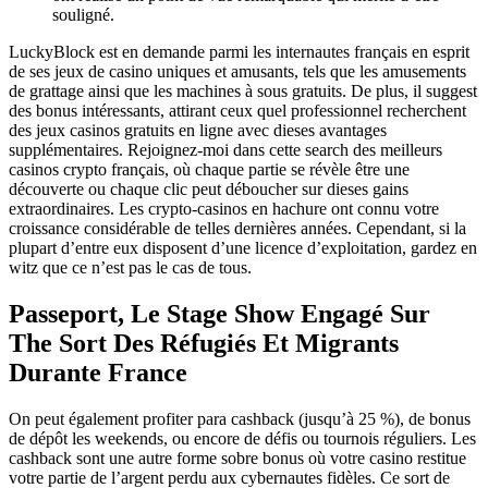
souligné.
LuckyBlock est en demande parmi les internautes français en esprit
de ses jeux de casino uniques et amusants, tels que les amusements
de grattage ainsi que les machines à sous gratuits. De plus, il suggest
des bonus intéressants, attirant ceux quel professionnel recherchent
des jeux casinos gratuits en ligne avec dieses avantages
supplémentaires. Rejoignez-moi dans cette search des meilleurs
casinos crypto français, où chaque partie se révèle être une
découverte ou chaque clic peut déboucher sur dieses gains
extraordinaires. Les crypto-casinos en hachure ont connu votre
croissance considérable de telles dernières années. Cependant, si la
plupart d’entre eux disposent d’une licence d’exploitation, gardez en
witz que ce n’est pas le cas de tous.
Passeport, Le Stage Show Engagé Sur
The Sort Des Réfugiés Et Migrants
Durante France
On peut également profiter para cashback (jusqu’à 25 %), de bonus
de dépôt les weekends, ou encore de défis ou tournois réguliers. Les
cashback sont une autre forme sobre bonus où votre casino restitue
votre partie de l’argent perdu aux cybernautes fidèles. Ce sort de