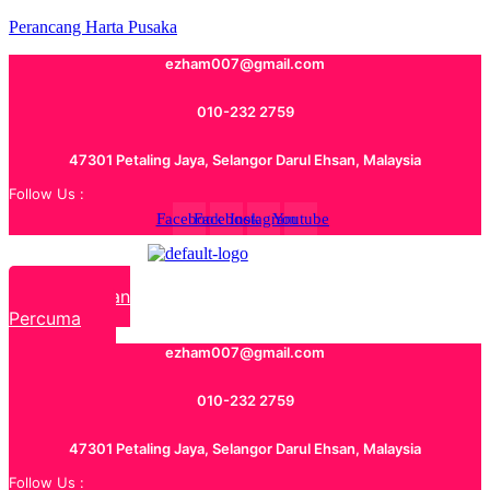
Perancang Harta Pusaka
ezham007@gmail.com
010-232 2759
47301 Petaling Jaya, Selangor Darul Ehsan, Malaysia
Follow Us :
Facebook
Facebook
Instagram
Youtube
Rundingan
Percuma
ezham007@gmail.com
010-232 2759
47301 Petaling Jaya, Selangor Darul Ehsan, Malaysia
Follow Us :