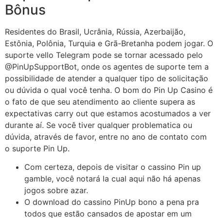
Bônus
Residentes do Brasil, Ucrânia, Rússia, Azerbaijão,
Estônia, Polônia, Turquia e Grã-Bretanha podem jogar. O
suporte vello Telegram pode se tornar acessado pelo
@PinUpSupportBot, onde os agentes de suporte tem a
possibilidade de atender a qualquer tipo de solicitação
ou dúvida o qual você tenha. O bom do Pin Up Casino é
o fato de que seu atendimento ao cliente supera as
expectativas carry out que estamos acostumados a ver
durante aí. Se você tiver qualquer problematica ou
dúvida, através de favor, entre no ano de contato com
o suporte Pin Up.
Com certeza, depois de visitar o cassino Pin up
gamble, você notará la cual aqui não há apenas
jogos sobre azar.
O download do cassino PinUp bono a pena pra
todos que estão cansados de apostar em um