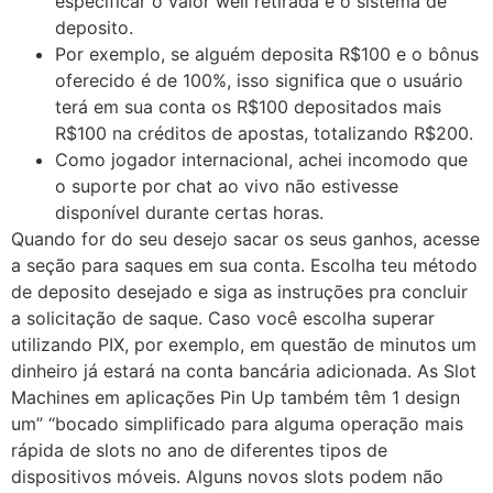
especificar o valor weil retirada e o sistema de
deposito.
Por exemplo, se alguém deposita R$100 e o bônus
oferecido é de 100%, isso significa que o usuário
terá em sua conta os R$100 depositados mais
R$100 na créditos de apostas, totalizando R$200.
Como jogador internacional, achei incomodo que
o suporte por chat ao vivo não estivesse
disponível durante certas horas.
Quando for do seu desejo sacar os seus ganhos, acesse
a seção para saques em sua conta. Escolha teu método
de deposito desejado e siga as instruções pra concluir
a solicitação de saque. Caso você escolha superar
utilizando PIX, por exemplo, em questão de minutos um
dinheiro já estará na conta bancária adicionada. As Slot
Machines em aplicações Pin Up também têm 1 design
um” “bocado simplificado para alguma operação mais
rápida de slots no ano de diferentes tipos de
dispositivos móveis. Alguns novos slots podem não