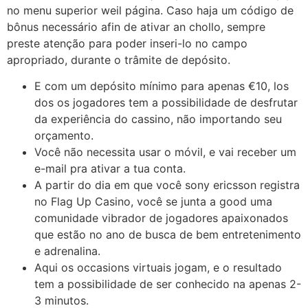
no menu superior weil página. Caso haja um código de
bônus necessário afin de ativar an chollo, sempre
preste atenção para poder inseri-lo no campo
apropriado, durante o trâmite de depósito.
E com um depósito mínimo para apenas €10, los
dos os jogadores tem a possibilidade de desfrutar
da experiência do cassino, não importando seu
orçamento.
Você não necessita usar o móvil, e vai receber um
e-mail pra ativar a tua conta.
A partir do dia em que você sony ericsson registra
no Flag Up Casino, você se junta a good uma
comunidade vibrador de jogadores apaixonados
que estão no ano de busca de bem entretenimento
e adrenalina.
Aqui os occasions virtuais jogam, e o resultado
tem a possibilidade de ser conhecido na apenas 2-
3 minutos.