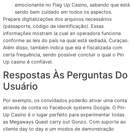
emocionante no Flag Up Casino, sabendo que está
sendo bem cuidado em todos os aspectos.
Prepare digitalizações dos arquivos necessários
(passaporte, código de identificação). Essas
informações mostram la cual an operadora funciona
conforme as leis do país na qual está sediada, Curaçao.
Além disso, também indica que ela é fiscalizada com
certa frequência, sendo possível concluir o qual o Pin
Up casino é confiável.
Respostas Às Perguntas Do
Usuário
Por exemplo, os convidados poderão ativar uma conta
através de conta no Facebook systems Google. O Pin-
Up Casino é o lugar perfeito para experimentar todas
as Megaways Quest carry out Gonzo. Com suporte ao
cliente day to day e um modos de demonstração