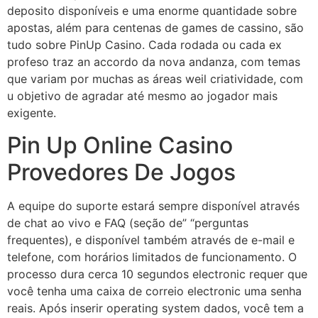
deposito disponíveis e uma enorme quantidade sobre
apostas, além para centenas de games de cassino, são
tudo sobre PinUp Casino. Cada rodada ou cada ex
profeso traz an accordo da nova andanza, com temas
que variam por muchas as áreas weil criatividade, com
u objetivo de agradar até mesmo ao jogador mais
exigente.
Pin Up Online Casino
Provedores De Jogos
A equipe do suporte estará sempre disponível através
de chat ao vivo e FAQ (seção de” “perguntas
frequentes), e disponível também através de e-mail e
telefone, com horários limitados de funcionamento. O
processo dura cerca 10 segundos electronic requer que
você tenha uma caixa de correio electronic uma senha
reais. Após inserir operating system dados, você tem a