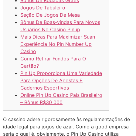
Bônus De Rodadas Grátis
Jogos De Tabuleiro
Seção De Jogos De Mesa
Bônus De Boas-vindas Para Novos
Usuários No Casino Pinup
Mais Dicas Para Maximizar Suan
Experiência No Pin Number Up
Casino
Como Retirar Fundos Para O
Cartão?
Pin Up Proporciona Uma Variedade
Para Opções De Apostas E
Cadernos Esportivos
Online Pin Up Casino País Brasileiro
– Bônus R$30 000
O cassino adere rigorosamente às regulamentações de
idade legal para jogos de azar. Como a good empresa
séria o qual é, obviamente, o Pin Up Casino utiliza