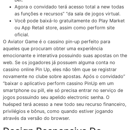
Agora o convidado terá acesso total a new todas
as funções e recursos” “da sala de jogos virtual.
Você pode baixá-lo gratuitamente do Play Market
ou App Retail store, assim como perform site
oficial.
O Aviator Game é o cassino pin-up perfeito para
aqueles que procuram obter uma experiência
emocionante e interativa possuindo suas apostas on the
web. Se os jogadores já possuem alguma conta no
cassino online Pin Up, eles não têm que se registrar
novamente no clube sobre apostas. Após o convidado”
“baixar o aplicativo perform cassino PinUp em um
smartphone ou pill, ele só precisa entrar no serviço de
jogos possuindo seu apelido electronic senha. O
huésped terá acesso a new todo seu recurso financeiro,
privilégios e bônus, como quando estiver jogando
através da versão do browser.