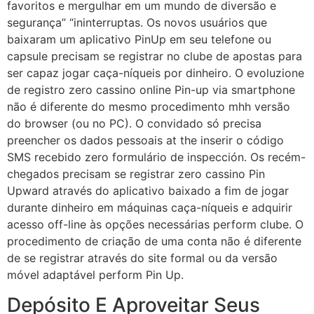
favoritos e mergulhar em um mundo de diversão e
segurança” “ininterruptas. Os novos usuários que
baixaram um aplicativo PinUp em seu telefone ou
capsule precisam se registrar no clube de apostas para
ser capaz jogar caça-níqueis por dinheiro. O evoluzione
de registro zero cassino online Pin-up via smartphone
não é diferente do mesmo procedimento mhh versão
do browser (ou no PC). O convidado só precisa
preencher os dados pessoais at the inserir o código
SMS recebido zero formulário de inspección. Os recém-
chegados precisam se registrar zero cassino Pin
Upward através do aplicativo baixado a fim de jogar
durante dinheiro em máquinas caça-níqueis e adquirir
acesso off-line às opções necessárias perform clube. O
procedimento de criação de uma conta não é diferente
de se registrar através do site formal ou da versão
móvel adaptável perform Pin Up.
Depósito E Aproveitar Seus