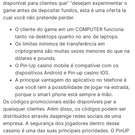
disponível para clientes que” “desejam experimentar o
game antes de depositar fundos, esta é uma oferta la
cual você não pretende perder.
O cliente do game em um COMPUTER funciona
tanto na desktops quanto no ano de laptops.
Os limites mínimos de transferência em
criptograma são muitas vezes menores do que na
dólares e pounds.
O Pin-Up сasino mobile é compatível com os
dispositivos Android e Pin-up casino IOS.
A principal vantagem do aplicativo no telefone é
que você tem a possibilidade de jogar na estrada,
porque o smart phone está sempre à mão.
Os códigos promocionais estão disponíveis par a
quaisquer clientes. Além disso, os códigos podem ser
distribuídos através dasjenige redes sociais de uma
empresa. A segurança dos jogadores dentro desse
cassino é uma das suas principais prioridades. O PinUP