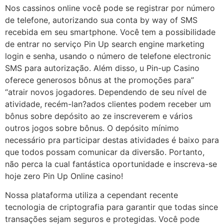
Nos cassinos online você pode se registrar por número
de telefone, autorizando sua conta by way of SMS
recebida em seu smartphone. Você tem a possibilidade
de entrar no serviço Pin Up search engine marketing
login e senha, usando o número de telefone electronic
SMS para autorização. Além disso, u Pin-up Casino
oferece generosos bônus at the promoções para”
“atrair novos jogadores. Dependendo de seu nível de
atividade, recém-lan?ados clientes podem receber um
bônus sobre depósito ao ze inscreverem e vários
outros jogos sobre bônus. O depósito mínimo
necessário pra participar destas atividades é baixo para
que todos possam comunicar da diversão. Portanto,
não perca la cual fantástica oportunidade e inscreva-se
hoje zero Pin Up Online casino!
Nossa plataforma utiliza a cependant recente
tecnologia de criptografia para garantir que todas since
transações sejam seguros e protegidas. Você pode