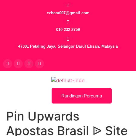
ezham007@gmail.com
010-232 2759
47301 Petaling Jaya, Selangor Darul Ehsan, Malaysia
Rundingan Percuma
Pin Upwards
Apostas Brasil ᐉ Site