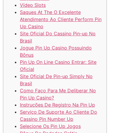
Vídeo Slots
Saques At The O Excelente
Atendimento Ao Cliente Perform Pin
Up Casino
Site Oficial Do Cassino Pin-up No
Brasil
Jogue Pin Up Casino Possuindo
Bônus
Pin Up On Line Casino Entrar: Site
Oficial
Site Oficial De Pin-up Simply No
Brasil
Como Faço Para Me Deliberar No
Pin Up Casino?
Instruções De Registro Na Pin Up
Serviço De Suporte Ao Cliente Do
Cassino Pin Number Up
Selecione Os Pin Up Jogos