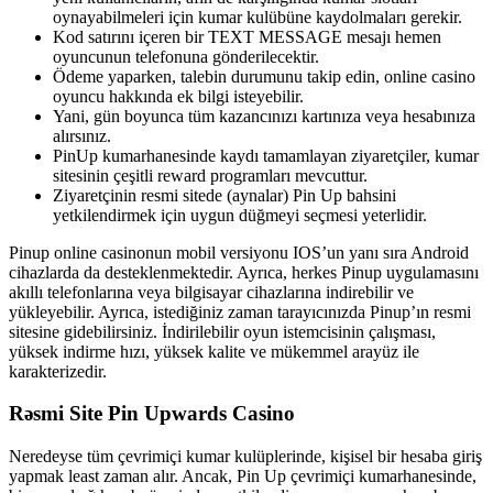
oynayabilmeleri için kumar kulübüne kaydolmaları gerekir.
Kod satırını içeren bir TEXT MESSAGE mesajı hemen
oyuncunun telefonuna gönderilecektir.
Ödeme yaparken, talebin durumunu takip edin, online casino
oyuncu hakkında ek bilgi isteyebilir.
Yani, gün boyunca tüm kazancınızı kartınıza veya hesabınıza
alırsınız.
PinUp kumarhanesinde kaydı tamamlayan ziyaretçiler, kumar
sitesinin çeşitli reward programları mevcuttur.
Ziyaretçinin resmi sitede (aynalar) Pin Up bahsini
yetkilendirmek için uygun düğmeyi seçmesi yeterlidir.
Pinup online casinonun mobil versiyonu IOS’un yanı sıra Android
cihazlarda da desteklenmektedir. Ayrıca, herkes Pinup uygulamasını
akıllı telefonlarına veya bilgisayar cihazlarına indirebilir ve
yükleyebilir. Ayrıca, istediğiniz zaman tarayıcınızda Pinup’ın resmi
sitesine gidebilirsiniz. İndirilebilir oyun istemcisinin çalışması,
yüksek indirme hızı, yüksek kalite ve mükemmel arayüz ile
karakterizedir.
Rəsmi Site Pin Upwards Casino
Neredeyse tüm çevrimiçi kumar kulüplerinde, kişisel bir hesaba giriş
yapmak least zaman alır. Ancak, Pin Up çevrimiçi kumarhanesinde,