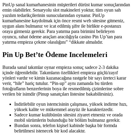
PinUp sanal kumarhanesinin müşterileri dürüst kumar sonuçlarından
emin olabilirler. Senaryolu slot makineleri yoktur, tüm oyun sah
yazılım tedarikçilerinin sunucularından oynanır. PinUp
kumarhanesine kaydolmak için önce resmi web sitesine gitmeniz,
uygun alanı bulmanız ve icat edilmiş şifre ile birlikte e-postanızı
oraya girmeniz gerekir. Para yatırma para birimini belirleyen
oyuncu, rahat ödeme araçları aracılığıyla casino Pin Up’tan para
yatırma empieza çekme olasılığını” “dikkate almalıdır.
Pin Up Bet’te Ödeme Incelemeleri
Burada sanal takımlar oynar empieza sonuç sadece 2-3 dakika
içinde öğrenilebilir. Takımların özellikleri empieza güçlü/zayıf
yönleri vardır ve kimin kazanacağına rastgele bir sayı üreteci karar
verir, “hile” hariç tutulur. “Pin-up” aynı zamanda bu türden
fotoğrafların benzerlerinin boya ile resmedilmiş çizimlerine sobre
verilen bir isimdir (Pinup sanatçıları listesine bakabilirsiniz).
İndirilebilir oyun istemcisinin çalışması, yüksek indirme hızı,
yüksek kalite ve mükemmel arayüz ile karakterizedir.
Sadece kumar kulübünün sitesini ziyaret etmeniz ve orada
mobil sürümlerin bulunduğu bir bölüm bulmanız gerekir.
Bundan sonra, telefon kişisel kabinde başka bir formda
belirtilmesi istenecek bir kod alacaktır.