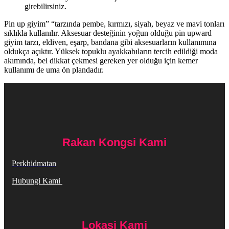
girebilirsiniz.
Pin up giyim” “tarzında pembe, kırmızı, siyah, beyaz ve mavi tonları
sıklıkla kullanılır. Aksesuar desteğinin yoğun olduğu pin upward
giyim tarzı, eldiven, eşarp, bandana gibi aksesuarların kullanımına
oldukça açıktır. Yüksek topuklu ayakkabıların tercih edildiği moda
akımında, bel dikkat çekmesi gereken yer olduğu için kemer
kullanımı de uma ön plandadır.
Rakan Kongsi Kami
Perkhidmatan
Hubungi Kami
Lokasi Kami