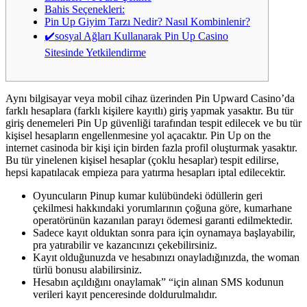
Bahis Seçenekleri:
Pin Up Giyim Tarzı Nedir? Nasıl Kombinlenir?
✔️sosyal Ağları Kullanarak Pin Up Casino
Sitesinde Yetkilendirme
Aynı bilgisayar veya mobil cihaz üzerinden Pin Upward Casino’da
farklı hesaplara (farklı kişilere kayıtlı) giriş yapmak yasaktır. Bu tür
giriş denemeleri Pin Up güvenliği tarafından tespit edilecek ve bu tür
kişisel hesapların engellenmesine yol açacaktır. Pin Up on the
internet casinoda bir kişi için birden fazla profil oluşturmak yasaktır.
Bu tür yinelenen kişisel hesaplar (çoklu hesaplar) tespit edilirse,
hepsi kapatılacak empieza para yatırma hesapları iptal edilecektir.
Oyuncuların Pinup kumar kulübündeki ödüllerin geri
çekilmesi hakkındaki yorumlarının çoğuna göre, kumarhane
operatörünün kazanılan parayı ödemesi garanti edilmektedir.
Sadece kayıt olduktan sonra para için oynamaya başlayabilir,
pra yatırabilir ve kazancınızı çekebilirsiniz.
Kayıt olduğunuzda ve hesabınızı onayladığınızda, the woman
türlü bonusu alabilirsiniz.
Hesabın açıldığını onaylamak” “için alınan SMS kodunun
verileri kayıt penceresinde doldurulmalıdır.