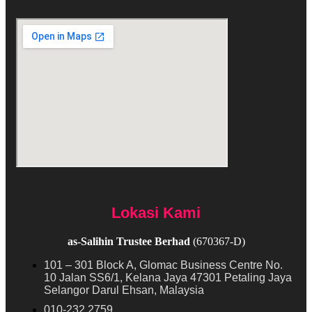
Lokasi Kami
as-Salihin Trustee Berhad
(670367-D)
101 – 301 Block A, Glomac Business Centre No.
10 Jalan SS6/1, Kelana Jaya 47301 Petaling Jaya
Selangor Darul Ehsan, Malaysia
010-232 2759