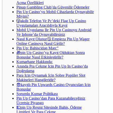
Açma Özellikleri
Pinup Gambling Club’da Güvenilir Ödemeler
Pin Up Casino’yu Mobil Cihazlarda Oynayabilir
Miyim?
🎲akıllı Telefon Ve Pc’deki Flag Up Casino
Uygulamaları Aracılığıyla Kayıt
Mobil Uygulama Ile Pin Up Casinoyu Android
Ve Iphone’da Oynayabilirsiniz
Nasıl Kayıt Olunur🤔 Empieza Pin Up Wager
Online Casinoya Nasıl Girilir?
Pin Up: Bahisçidən Mərc”
🎁pin Up Casino’ya Kayıt Olduktan Sonra
Bonuslar Nasıl Etkinleştirilir?
Kumarhane Hakkında:
Anında Pra Çekme Için Pin Up In Casino’da
Doğrulama
Para Için Oynamak Için Sobre Popüler Slot
Makineleri Hangileridir?
😎kayıtlı Pin Upwards Casino Oyuncuları Için
Bonuslar
Sorumlu Kumar Politikası
Pin Up Casino’dan Para Kazanabileceğiniz
Ücretsiz Piyango
💵pin Up Resmi Sitesinde Bahis, Ödeme
Limitleri Ve Para Çekme