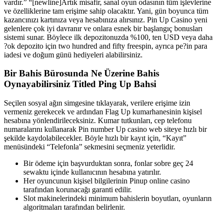
vardır.” “[newline]Artık misafir, sanal oyun odasının tüm işlevlerine
ve özelliklerine tam erişime sahip olacaktır. Yani, gün boyunca tüm
kazancınızı kartınıza veya hesabınıza alırsınız. Pin Up Casino yeni
gelenlere çok iyi davranır ve onlara esnek bir başlangıç bonusları
sistemi sunar. Böylece ilk depozitonuzda %100, ten USD veya daha
?ok depozito için two hundred and fifty freespin, ayrıca pe?in para
iadesi ve doğum günü hediyeleri alabilirsiniz.
Bir Bahis Bürosunda Ne Üzerine Bahis
Oynayabilirsiniz Titled Ping Up Bahsi
Seçilen sosyal ağın simgesine tıklayarak, verilere erişime izin
vermeniz gerekecek ve ardından Flag Up kumarhanesinin kişisel
hesabına yönlendirileceksiniz. Kumar tutkunları, cep telefonu
numaralarını kullanarak Pin number Up casino web siteye hızlı bir
şekilde kaydolabilecekler. Böyle hızlı bir kayıt için, “Kayıt”
menüsündeki “Telefonla” sekmesini seçmeniz yeterlidir.
Bir ödeme için başvurduktan sonra, fonlar sobre geç 24
sewaktu içinde kullanıcının hesabına yatırılır.
Her oyuncunun kişisel bilgilerinin Pinup online casino
tarafından korunacağı garanti edilir.
Slot makinelerindeki minimum bahislerin boyutları, oyunların
algoritmaları tarafından belirlenir.