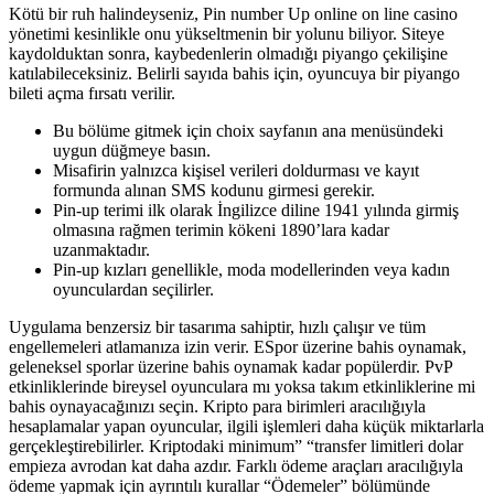
Kötü bir ruh halindeyseniz, Pin number Up online on line casino
yönetimi kesinlikle onu yükseltmenin bir yolunu biliyor. Siteye
kaydolduktan sonra, kaybedenlerin olmadığı piyango çekilişine
katılabileceksiniz. Belirli sayıda bahis için, oyuncuya bir piyango
bileti açma fırsatı verilir.
Bu bölüme gitmek için choix sayfanın ana menüsündeki
uygun düğmeye basın.
Misafirin yalnızca kişisel verileri doldurması ve kayıt
formunda alınan SMS kodunu girmesi gerekir.
Pin-up terimi ilk olarak İngilizce diline 1941 yılında girmiş
olmasına rağmen terimin kökeni 1890’lara kadar
uzanmaktadır.
Pin-up kızları genellikle, moda modellerinden veya kadın
oyunculardan seçilirler.
Uygulama benzersiz bir tasarıma sahiptir, hızlı çalışır ve tüm
engellemeleri atlamanıza izin verir. ESpor üzerine bahis oynamak,
geleneksel sporlar üzerine bahis oynamak kadar popülerdir. PvP
etkinliklerinde bireysel oyunculara mı yoksa takım etkinliklerine mi
bahis oynayacağınızı seçin. Kripto para birimleri aracılığıyla
hesaplamalar yapan oyuncular, ilgili işlemleri daha küçük miktarlarla
gerçekleştirebilirler. Kriptodaki minimum” “transfer limitleri dolar
empieza avrodan kat daha azdır. Farklı ödeme araçları aracılığıyla
ödeme yapmak için ayrıntılı kurallar “Ödemeler” bölümünde