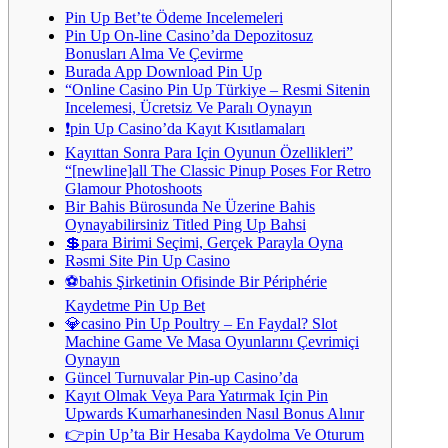
Pin Up Bet’te Ödeme Incelemeleri
Pin Up On-line Casino’da Depozitosuz
Bonusları Alma Ve Çevirme
Burada App Download Pin Up
“Online Casino Pin Up Türkiye – Resmi Sitenin
Incelemesi, Ücretsiz Ve Paralı Oynayın
❗️pin Up Casino’da Kayıt Kısıtlamaları
Kayıttan Sonra Para Için Oyunun Özellikleri”
“[newline]all The Classic Pinup Poses For Retro
Glamour Photoshoots
Bir Bahis Bürosunda Ne Üzerine Bahis
Oynayabilirsiniz Titled Ping Up Bahsi
💲para Birimi Seçimi, Gerçek Parayla Oyna
Rəsmi Site Pin Up Casino
⚽️bahis Şirketinin Ofisinde Bir Périphérie
Kaydetme Pin Up Bet
💎casino Pin Up Poultry – En Faydal? Slot
Machine Game Ve Masa Oyunlarını Çevrimiçi
Oynayın
Güncel Turnuvalar Pin-up Casino’da
Kayıt Olmak Veya Para Yatırmak Için Pin
Upwards Kumarhanesinden Nasıl Bonus Alınır
👉pin Up’ta Bir Hesaba Kaydolma Ve Oturum