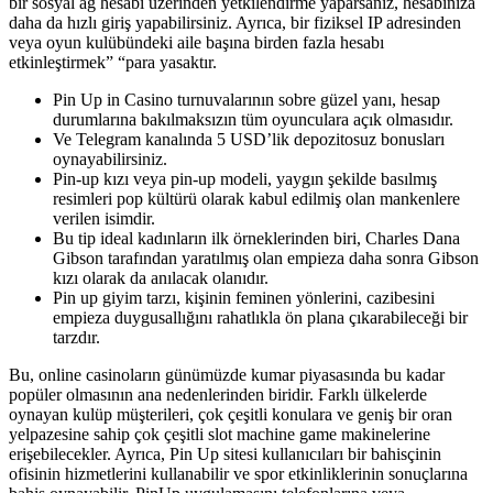
bir sosyal ağ hesabı üzerinden yetkilendirme yaparsanız, hesabınıza
daha da hızlı giriş yapabilirsiniz. Ayrıca, bir fiziksel IP adresinden
veya oyun kulübündeki aile başına birden fazla hesabı
etkinleştirmek” “para yasaktır.
Pin Up in Casino turnuvalarının sobre güzel yanı, hesap
durumlarına bakılmaksızın tüm oyunculara açık olmasıdır.
Ve Telegram kanalında 5 USD’lik depozitosuz bonusları
oynayabilirsiniz.
Pin-up kızı veya pin-up modeli, yaygın şekilde basılmış
resimleri pop kültürü olarak kabul edilmiş olan mankenlere
verilen isimdir.
Bu tip ideal kadınların ilk örneklerinden biri, Charles Dana
Gibson tarafından yaratılmış olan empieza daha sonra Gibson
kızı olarak da anılacak olanıdır.
Pin up giyim tarzı, kişinin feminen yönlerini, cazibesini
empieza duygusallığını rahatlıkla ön plana çıkarabileceği bir
tarzdır.
Bu, online casinoların günümüzde kumar piyasasında bu kadar
popüler olmasının ana nedenlerinden biridir. Farklı ülkelerde
oynayan kulüp müşterileri, çok çeşitli konulara ve geniş bir oran
yelpazesine sahip çok çeşitli slot machine game makinelerine
erişebilecekler. Ayrıca, Pin Up sitesi kullanıcıları bir bahisçinin
ofisinin hizmetlerini kullanabilir ve spor etkinliklerinin sonuçlarına