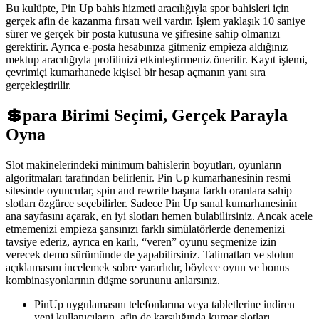
Bu kulüpte, Pin Up bahis hizmeti aracılığıyla spor bahisleri için
gerçek afin de kazanma fırsatı weil vardır. İşlem yaklaşık 10 saniye
sürer ve gerçek bir posta kutusuna ve şifresine sahip olmanızı
gerektirir. Ayrıca e-posta hesabınıza gitmeniz empieza aldığınız
mektup aracılığıyla profilinizi etkinleştirmeniz önerilir. Kayıt işlemi,
çevrimiçi kumarhanede kişisel bir hesap açmanın yanı sıra
gerçekleştirilir.
💲para Birimi Seçimi, Gerçek Parayla
Oyna
Slot makinelerindeki minimum bahislerin boyutları, oyunların
algoritmaları tarafından belirlenir. Pin Up kumarhanesinin resmi
sitesinde oyuncular, spin and rewrite başına farklı oranlara sahip
slotları özgürce seçebilirler. Sadece Pin Up sanal kumarhanesinin
ana sayfasını açarak, en iyi slotları hemen bulabilirsiniz. Ancak acele
etmemenizi empieza şansınızı farklı simülatörlerde denemenizi
tavsiye ederiz, ayrıca en karlı, “veren” oyunu seçmenize izin
verecek demo sürümünde de yapabilirsiniz. Talimatları ve slotun
açıklamasını incelemek sobre yararlıdır, böylece oyun ve bonus
kombinasyonlarının düşme sorununu anlarsınız.
PinUp uygulamasını telefonlarına veya tabletlerine indiren
yeni kullanıcıların, afin de karşılığında kumar slotları