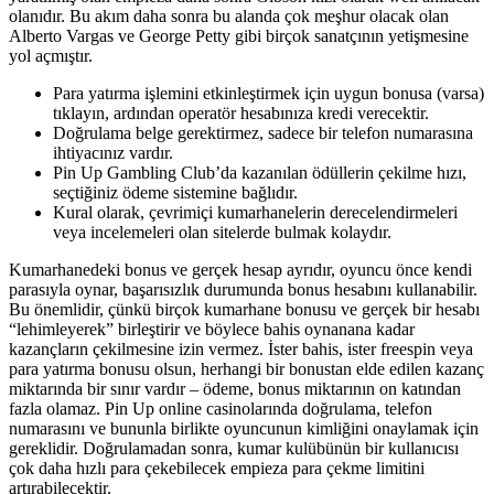
olanıdır. Bu akım daha sonra bu alanda çok meşhur olacak olan
Alberto Vargas ve George Petty gibi birçok sanatçının yetişmesine
yol açmıştır.
Para yatırma işlemini etkinleştirmek için uygun bonusa (varsa)
tıklayın, ardından operatör hesabınıza kredi verecektir.
Doğrulama belge gerektirmez, sadece bir telefon numarasına
ihtiyacınız vardır.
Pin Up Gambling Club’da kazanılan ödüllerin çekilme hızı,
seçtiğiniz ödeme sistemine bağlıdır.
Kural olarak, çevrimiçi kumarhanelerin derecelendirmeleri
veya incelemeleri olan sitelerde bulmak kolaydır.
Kumarhanedeki bonus ve gerçek hesap ayrıdır, oyuncu önce kendi
parasıyla oynar, başarısızlık durumunda bonus hesabını kullanabilir.
Bu önemlidir, çünkü birçok kumarhane bonusu ve gerçek bir hesabı
“lehimleyerek” birleştirir ve böylece bahis oynanana kadar
kazançların çekilmesine izin vermez. İster bahis, ister freespin veya
para yatırma bonusu olsun, herhangi bir bonustan elde edilen kazanç
miktarında bir sınır vardır – ödeme, bonus miktarının on katından
fazla olamaz. Pin Up online casinolarında doğrulama, telefon
numarasını ve bununla birlikte oyuncunun kimliğini onaylamak için
gereklidir. Doğrulamadan sonra, kumar kulübünün bir kullanıcısı
çok daha hızlı para çekebilecek empieza para çekme limitini
artırabilecektir.