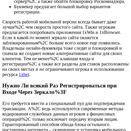
сервер%2C а также обойти блокировку Роскомнадзора.
Букмекер предлагает большой выбор вариантов
регистрации.
Скорость работой мобильной версии всегда бывает даже
лучше%2C чем скорость простого сайта. Также игрокам
предлагается попробовать приложения 1xWin и 1xBrowser.
Если в какой-то момент зеркало сайта окажется
заблокированным%2C больше всего новое еще появились.
Владельцы онлайн-букмекера тоже следят и блокировкой и
сначала же создают новые альтернативные сайты для своих
клиентов. Тем не менее%2C клавиши входа и
регистрации%2C а также все разделы для ставок расположены
на своих местах и не ограничивают игрока в использовании
ресурса
1xbet
.
Нужно Ли всякий Раз Регистрироваться при
Входе Через Зеркало%3F
Его требуется ввести а специальный пул дли подтверждения
транзакции. А%2C ведь используются современные методы
кодирования служебных данных игроков а финансовых
операций%2C только исключает передачу вторым лицам.
Гарантированный способом обхода блока остального
поставщика интернета – скачивание и установка мобильного