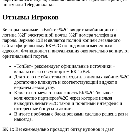
почту или Telegram-канал.
Отзывы Игроков
Бетторы нажимает «Войти»%2C вводит комбинацию из
логина %2F электронной почты %2F номера телефона а
пароля. Зеркало 1xBet является полной копией легального
сайта официальному БК%2C но под видоизмененным
адресом. Функционал и визуализация окончательно копируют
оригинальный портал.
«ТопБет» рекомендует официальные источники –
каналы связи со суппортом БК 1xBet.
Для этого не обязательно входить в личных кабинет%2C
достаточно кликнуть н соответствующий виджет в
верхнем левом углу.
Клиенты отмечают надежность БК%2C большое
количество партнеров%2C через которые нельзя
выводить деньги%2C такой и понятный интерфейс и
интересные бонусы и акции.
В итоге проблема с блокировками сделано решена раз и
навсегда.
БК 1x Bet еженедельно проводит битву купонов и дает