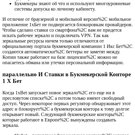
Букмекеры знают об что и используют многоуровневые
системы допуска ко личному кабинету.
И отличие от браузерной и мобильной версии%2C мобильное
приложение 1хБет не подвергается блокировкам провайдеров.
Чтобы сделано ставки со смартфона%2C вам не придется
искать рабочее зеркало и подключать VPN. Так как
зеркальные ресурсы ничем только отличаются от
официальному портала букмекерской компании 1 Икс Бет%2C
создаются автоматически%2C беттеры не заметят между.
Копии также работают на базе лицензии%2C можно не
опасаетесь обмана или утечки персональной информации.
параллельно И Ставки в Букмекерской Конторе
1 Х Бет
Когда 1xBet запускает новое зеркало%2C его еще ни в
пресловутом списке%2C а потом только имеют свободный
доступ. Через некоторое первых регулятор обнаруживает этот
адрес и блокирует%2C а букмекерская контора к тому долгое
открывает новый. Следующий букмекерские конторы%2C
которые работают в Европе%2C вынуждены создавать
зеркала.