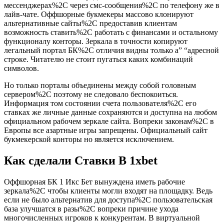
мессенджерах%2C через смс-сообщения%2C по телефону же в
лайв-чате. Оффшорные букмекеры массово клонируют
альтернативные сайты%2C предоставив клиентам
возможность ставить%2C работать с финансами и остальному
функционалу конторы. Зеркала в точности копируют
легальный портал БК%2C отличия видны только а” “адресной
строке. Читателю не стоит пугаться каких комбинаций
символов.
Но только порталы объединены между собой головным
сервером%2C поэтому не следовало беспокоиться.
Информация том состоянии счета пользователя%2C его
ставках же личные данные сохраняются и доступна на любом
официальном рабочем зеркале сайта. Вопреки законам%2C в
Европы все азартные игры запрещены. Официальный сайт
букмекерской конторы но является исключением.
Как сделали Ставки В 1xbet
Оффшорная БК 1 Икс Бет вынуждена иметь рабочие
зеркала%2C чтобы клиенты могли входят на площадку. Ведь
если не было альтернатив для доступа%2C пользовательская
база улучшатся в разы%2C вопреки причине ухода
многочисленных игроков к конкурентам. В виртуальной