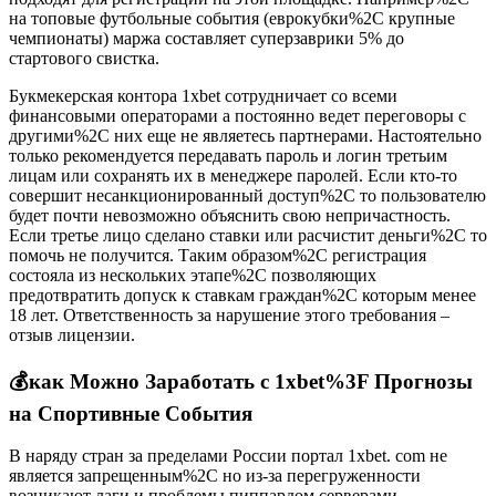
на топовые футбольные события (еврокубки%2C крупные
чемпионаты) маржа составляет суперзаврики 5% до
стартового свистка.
Букмекерская контора 1xbet сотрудничает со всеми
финансовыми операторами а постоянно ведет переговоры с
другими%2C них еще не являетесь партнерами. Настоятельно
только рекомендуется передавать пароль и логин третьим
лицам или сохранять их в менеджере паролей. Если кто-то
совершит несанкционированный доступ%2C то пользователю
будет почти невозможно объяснить свою непричастность.
Если третье лицо сделано ставки или расчистит деньги%2C то
помочь не получится. Таким образом%2C регистрация
состояла из нескольких этапе%2C позволяющих
предотвратить допуск к ставкам граждан%2C которым менее
18 лет. Ответственность за нарушение этого требования –
отзыв лицензии.
💰как Можно Заработать с 1xbet%3F Прогнозы
на Спортивные События
В наряду стран за пределами России портал 1xbet. com не
является запрещенным%2C но из-за перегруженности
возникают лаги и проблемы пиппардом серверами.