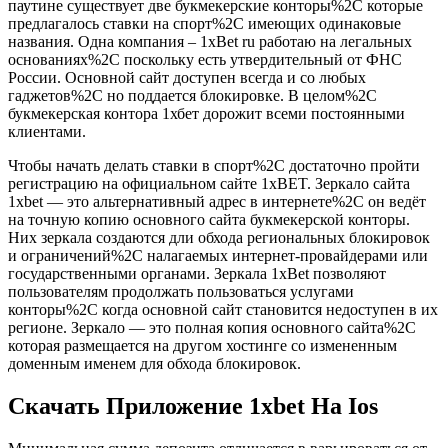
паутине существует две букмекерские конторы%2C которые
предлагалось ставки на спорт%2C имеющих одинаковые
названия. Одна компания – 1xBet ru работаю на легальных
основаниях%2C поскольку есть утвердительный от ФНС
России. Основной сайт доступен всегда и со любых
гаджетов%2C но поддается блокировке. В целом%2C
букмекерская контора 1хбет дорожит всеми постоянными
клиентами.
Чтобы начать делать ставки в спорт%2C достаточно пройти
регистрацию на официальном сайте 1xBET. Зеркало сайта
1xbet — это альтернативный адрес в интернете%2C он ведёт
на точную копию основного сайта букмекерской конторы.
Них зеркала создаются дли обхода региональных блокировок
и ограничений%2C налагаемых интернет-провайдерами или
государственными органами. Зеркала 1xBet позволяют
пользователям продолжать пользоваться услугами
конторы%2C когда основной сайт становится недоступен в их
регионе. Зеркало — это полная копия основного сайта%2C
которая размещается на другом хостинге со измененным
доменным именем для обхода блокировок.
Скачать Приложение 1xbet На Ios