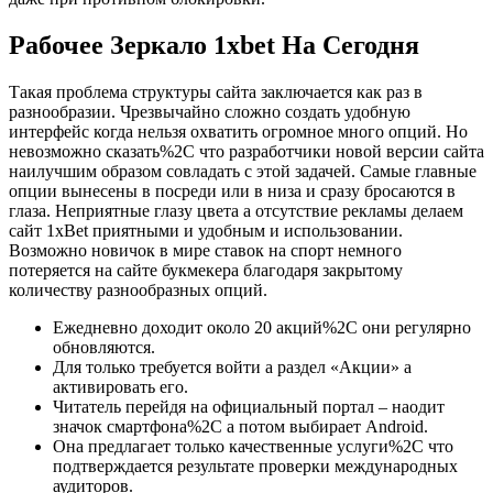
Рабочее Зеркало 1xbet На Сегодня
Такая проблема структуры сайта заключается как раз в
разнообразии. Чрезвычайно сложно создать удобную
интерфейс когда нельзя охватить огромное много опций. Но
невозможно сказать%2C что разработчики новой версии сайта
наилучшим образом совладать с этой задачей. Самые главные
опции вынесены в посреди или в низа и сразу бросаются в
глаза. Неприятные глазу цвета а отсутствие рекламы делаем
сайт 1xBet приятными и удобным и использовании.
Возможно новичок в мире ставок на спорт немного
потеряется на сайте букмекера благодаря закрытому
количеству разнообразных опций.
Ежедневно доходит около 20 акций%2C они регулярно
обновляются.
Для только требуется войти а раздел «Акции» а
активировать его.
Читатель перейдя на официальный портал – наодит
значок смартфона%2C а потом выбирает Android.
Она предлагает только качественные услуги%2C что
подтверждается результате проверки международных
аудиторов.