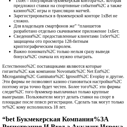
“1xbet – популярная букмекерская контора%2C которая
предложил ставки на спортивные события%2C а также
казино%2C игры и трансляции матчей.
Зарегистрироваться в букмекерской конторе 1xBet не
сложно.
Для владельцев смартфонов же” “планшетов
разработано отдельно скачиваемое приложение 1хБет.
Сведения%2C предоставленные клиентами 1xбет%2C
защищены ото просмотра 128-битным
криптографическим паролем.
Важно понимать%2C только нельзя сразу выведя
бонусы%2C сначала их нужно отыграть.
Естественно%2C поставщиками являются которые
гиганты%2C как компании Novomatic%2C Net Ent%2C
Microgaming%2C Gaminator%2C Igrosoft%2C Evoplay и другие.
Эти фирмы не позволяют казино становиться настройки%2C
поэтому игра точно будет честен. Более того%2C эти фирмы
следят%2C того букмекер выплачивал только крупные
выигрыши. Пользователи могут делать ставки на спорт в
площадке после ппвсп регистрации. Сделать так могут только
те%2C кому исполнилось 18 лет.
“bet Букмекерская Компания%3A
Регистрация И Вход а Аккаунт Игрока