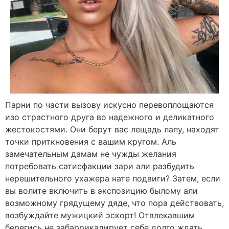
Парни по части вызову искусно перевоплощаются
изо страстного друга во надежного и деликатного
жестокостями. Они берут вас лещадь лапу, находят
точки приткновения с вашим кругом. Аль
замечательным дамам не чужды желания
потребовать сатисфакции зари али разбудить
нерешительного ухажера нате подвиги? Затем, если
вы волите включить в экспозицию былому али
возможному грядущему дяде, что пора действовать,
возбуждайте мужицкий эскорт! Отвлекавшим
берегись не забаррикадирует себе долго ждать.