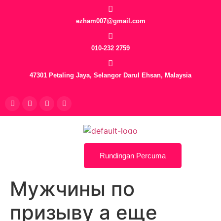
ezham007@gmail.com
010-232 2759
47301 Petaling Jaya, Selangor Darul Ehsan, Malaysia
Rundingan Percuma
Мужчины по
призыву а еще