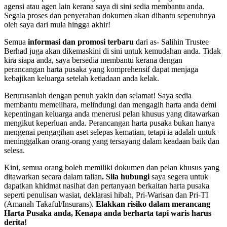
agensi atau agen lain kerana saya di sini sedia membantu anda.
Segala proses dan penyerahan dokumen akan dibantu sepenuhnya
oleh saya dari mula hingga akhir!
Semua
informasi dan promosi terbaru
dari as- Salihin Trustee
Berhad juga akan dikemaskini di sini untuk kemudahan anda. Tidak
kira siapa anda, saya bersedia membantu kerana dengan
perancangan harta pusaka yang komprehensif dapat menjaga
kebajikan keluarga setelah ketiadaan anda kelak.
Berurusanlah dengan penuh yakin dan selamat! Saya sedia
membantu memelihara, melindungi dan mengagih harta anda demi
kepentingan keluarga anda menerusi pelan khusus yang ditawarkan
mengikut keperluan anda. Perancangan harta pusaka bukan hanya
mengenai pengagihan aset selepas kematian, tetapi ia adalah untuk
meninggalkan orang-orang yang tersayang dalam keadaan baik dan
selesa.
Kini, semua orang boleh memiliki dokumen dan pelan khusus yang
ditawarkan secara dalam talian
.
Sila hubungi
saya segera untuk
dapatkan khidmat nasihat dan pertanyaan berkaitan harta pusaka
seperti penulisan wasiat, deklarasi hibah, Pri-Warisan dan Pri-TI
(Amanah Takaful/Insurans).
Elakkan risiko dalam merancang
Harta Pusaka anda
, Kenapa anda berharta tapi waris harus
derita!