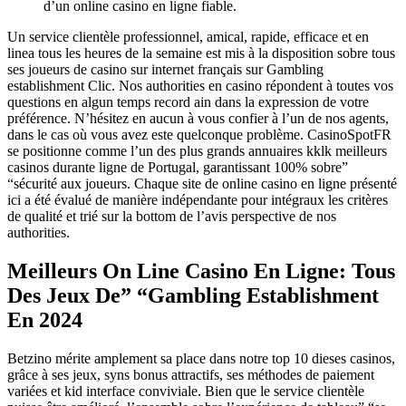
d’un online casino en ligne fiable.
Un service clientèle professionnel, amical, rapide, efficace et en
linea tous les heures de la semaine est mis à la disposition sobre tous
ses joueurs de casino sur internet français sur Gambling
establishment Clic. Nos authorities en casino répondent à toutes vos
questions en algun temps record ain dans la expression de votre
préférence. N’hésitez en aucun à vous confier à l’un de nos agents,
dans le cas où vous avez este quelconque problème. CasinoSpotFR
se positionne comme l’un des plus grands annuaires kklk meilleurs
casinos durante ligne de Portugal, garantissant 100% sobre”
“sécurité aux joueurs. Chaque site de online casino en ligne présenté
ici a été évalué de manière indépendante pour intégraux les critères
de qualité et trié sur la bottom de l’avis perspective de nos
authorities.
Meilleurs On Line Casino En Ligne: Tous
Des Jeux De” “Gambling Establishment
En 2024
Betzino mérite amplement sa place dans notre top 10 dieses casinos,
grâce à ses jeux, syns bonus attractifs, ses méthodes de paiement
variées et kid interface conviviale. Bien que le service clientèle