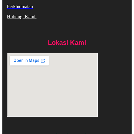
Perkhidmatan
Hubungi Kami
Lokasi Kami