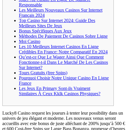
Responsable
Les Meilleurs Nouveaux Casinos Sur Internet
Français 2024
Top Casino Sur Internet 2024: Guide Des
Meilleurs Sites De Jeux
Bonus Spécifiques Aux Jeux
Méthodes De Paiement De Casinos Sobre Ligne
Moi Casino
Les 10 Meilleurs Internet Casinos En Ligne
Crédibles En France: Notre Comparatif En 2024
Qu’est-ce Que Le Wager Ainsi Que Comment
Fonctionne-t-il Dans Le Marché De Les Casinos
Sur Internet?
Tours Gratuits (free Spins)
Pourquoi Choisir Notre Unique Casino En Ligne
France
Les Jeux En Primary Sont-ils Vraiment
Similaires À Ceux Kklk Casinos Physiques?
Lucky8 Casino request les joueurs à tenter leur possibility dans un
univers de jeu élégant et moderne. Les nouveaux venus seront
accueillis avec este bonus de juste alléchant de 200% jusqu’à 500 €
et 600 Cost-free Spins sur Large Bass Bonanza, promesse d’heures