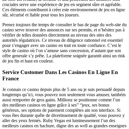
cruciales serve une expérience de jeu en segment sûre et agréable.
Ces éléments contribuent à créer este environnement de jeu en ligne
sûr, sécurisé et fiable pour tous les joueurs.
Prenez toujours the temps de consulter le bas de page du web-site du
casino serve trouver des annonces sur ses permits, et n’hésitez pas à
vérifier de telles données directement au niveau des sites des
autorités régulatrices. Ce niveau de diligence rationnel est essentiel
pour s’engager avec un casino en trait en toute confiance. C’est le
style de casino où l’on s’amuse sans concession, d’autant que son
offre generale s’y prête. La plateforme soignée garantit ainsi un rink
de jeu fin et haut en couleur.
Service Customer Dans Les Casinos En Ligne En
France
Je connais ce casino depuis plus de 5 ans ou je suis persuadé depuis
longtemps qu’ici, vous pouvez non seulement vous amuser, também
aussi remporter de gros gains. Millionz se positionne comme l’un
des meilleurs casinos en ligne grâce à ses” “jeux, ses bonus
généreux, ses options de paiement complètes ain son interface. Si
vous êtes durante quête de divertissement de qualité, vous pouvez y
aller des yeux fermés. Ruby Vegas est lumineusement l’un des
meilleurs casinos en hachure, digne des as well as grandes enseignes