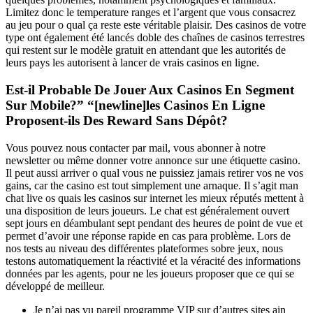
Limitez donc le temperature ranges et l’argent que vous consacrez
au jeu pour o qual ça reste este véritable plaisir. Des casinos de votre
type ont également été lancés doble des chaînes de casinos terrestres
qui restent sur le modèle gratuit en attendant que les autorités de
leurs pays les autorisent à lancer de vrais casinos en ligne.
Est-il Probable De Jouer Aux Casinos En Segment
Sur Mobile?” “[newline]les Casinos En Ligne
Proposent-ils Des Reward Sans Dépôt?
Vous pouvez nous contacter par mail, vous abonner à notre
newsletter ou même donner votre annonce sur une étiquette casino.
Il peut aussi arriver o qual vous ne puissiez jamais retirer vos ne vos
gains, car the casino est tout simplement une arnaque. Il s’agit man
chat live os quais les casinos sur internet les mieux réputés mettent à
una disposition de leurs joueurs. Le chat est généralement ouvert
sept jours en déambulant sept pendant des heures de point de vue et
permet d’avoir une réponse rapide en cas para problème. Lors de
nos tests au niveau des différentes plateformes sobre jeux, nous
testons automatiquement la réactivité et la véracité des informations
données par les agents, pour ne les joueurs proposer que ce qui se
développé de meilleur.
Je n’ai pas vu pareil programme VIP sur d’autres sites ain