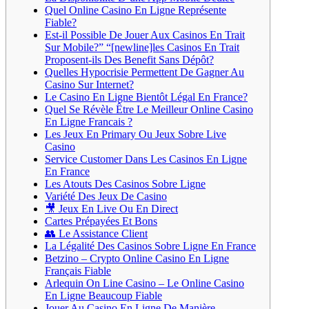
Quel Online Casino En Ligne Représente
Fiable?
Est-il Possible De Jouer Aux Casinos En Trait
Sur Mobile?” “[newline]les Casinos En Trait
Proposent-ils Des Benefit Sans Dépôt?
Quelles Hypocrisie Permettent De Gagner Au
Casino Sur Internet?
Le Casino En Ligne Bientôt Légal En France?
Quel Se Révèle Être Le Meilleur Online Casino
En Ligne Francais ?
Les Jeux En Primary Ou Jeux Sobre Live
Casino
Service Customer Dans Les Casinos En Ligne
En France
Les Atouts Des Casinos Sobre Ligne
Variété Des Jeux De Casino
🎥 Jeux En Live Ou En Direct
Cartes Prépayées Et Bons
👥 Le Assistance Client
La Légalité Des Casinos Sobre Ligne En France
Betzino – Crypto Online Casino En Ligne
Français Fiable
Arlequin On Line Casino – Le Online Casino
En Ligne Beaucoup Fiable
Jouer Au Casino En Ligne De Manière