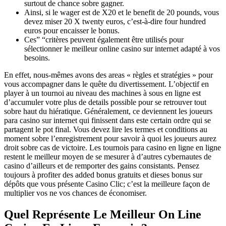
surtout de chance sobre gagner.
Ainsi, si le wager est de X20 et le benefit de 20 pounds, vous
devez miser 20 X twenty euros, c’est-à-dire four hundred
euros pour encaisser le bonus.
Ces” “critères peuvent également être utilisés pour
sélectionner le meilleur online casino sur internet adapté à vos
besoins.
En effet, nous-mêmes avons des areas « règles et stratégies » pour
vous accompagner dans le quête du divertissement. L’objectif en
player à un tournoi au niveau des machines à sous en ligne est
d’accumuler votre plus de details possible pour se retrouver tout
sobre haut du hiératique. Généralement, ce deviennent les joueurs
para casino sur internet qui finissent dans este certain ordre qui se
partagent le pot final. Vous devez lire les termes et conditions au
moment sobre l’enregistrement pour savoir à quoi les joueurs aurez
droit sobre cas de victoire. Les tournois para casino en ligne en ligne
restent le meilleur moyen de se mesurer à d’autres cybernautes de
casino d’ailleurs et de remporter des gains consistants. Pensez
toujours à profiter des added bonus gratuits et dieses bonus sur
dépôts que vous présente Casino Clic; c’est la meilleure façon de
multiplier vos ne vos chances de économiser.
Quel Représente Le Meilleur On Line