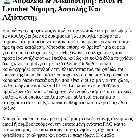
Ασφάλεια & Αδειοδότηση: Είναι Η
Leonbet Νόμιμη, Ασφαλής Και
Αξιόπιστη;
Επιπλέον, ο πάροχος σας επιτρέπει την να παίξετε την πλειοψηφία
των κουλοχέρηδων σε δοκιμαστική λειτουργία, πράγμα που
σημαίνει ότι μπορείτε να τα δοκιμάσετε δωρεάν πριν κάνετε την
πρώτη σας κατάθεση. Μπορείτε επίσης να βρείτε” “μια ευρεία
γκάμα από κουλοχέρηδες του Megaways, κουλοχέρηδες που
προσφέρουν τζάκποτ ως έπαθλα, καθώς και πολλά άλλα παιχνίδια,
όπως κίνο και μπίνγκο, μεταξύ άλλων. Οι διαδικτυακοί
κουλοχέρηδες αποτελούν την πλειονότητα των παιχνιδιών του
καζίνο της Leon. bet, κάτι που ισχύει για τα περισσότερα από τα
κορυφαία διαδικτυακά καζίνο που είναι διαθέσιμα για στη χώρα,
αλλά υπάρχουν και άλλα. Η LeonBet ιδρύθηκε το 2007 και
προσφέρει εδώ και πολλά χρόνια ένα ευρύ φάσμα στοιχηματικών
επιλογών, οι οποίες περιλαμβάνουν αθλητικά στοιχήματα,
στοιχήματα σε esports, εικονικά αθλήματα και τυχερά παιχνίδια
καζίνο.
Μπορείτε να επικοινωνήσετε μαζί μας μέσω ζωντανής συνομιλίας,
email ή συμβουλευόμενοι την εκτεταμένη ενότητα FAQ και το
ιστολόγιό μας, που καλύπτουν κοινές ανησυχίες σχετικά με
καταθέσεις, αναλήψεις και κανόνες παιχνιδιών. Η ομάδα