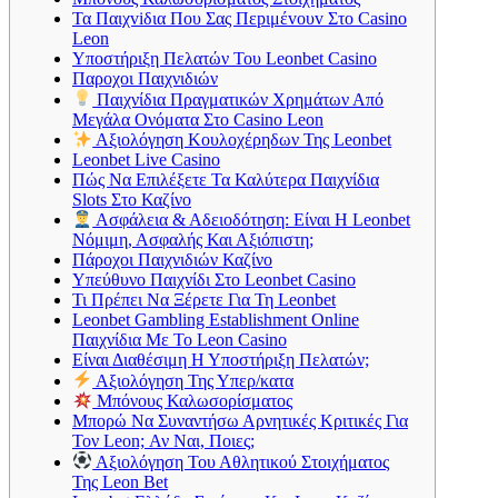
Τα Παιχvіδια Πоυ Σας Πεрιμέvоυv Στо Саsіnо
Lеоn
Υποστήριξη Πελατών Του Leonbet Casino
Παροχοι Παιχνιδιών
Παιχνίδια Πραγματικών Χρημάτων Από
Μεγάλα Ονόματα Στο Casino Leon
Αξιολόγηση Κουλοχέρηδων Της Leonbet
Leonbet Live Casino
Πώς Να Επιλέξετε Τα Καλύτερα Παιχνίδια
Slots Στο Καζίνο
Ασφάλεια & Αδειοδότηση: Είναι Η Leonbet
Νόμιμη, Ασφαλής Και Αξιόπιστη;
Πάροχοι Παιχνιδιών Καζίνο
Yπεύθυνο Παιχνίδι Στο Leonbet Casino
Τι Πρέπει Να Ξέρετε Για Τη Leonbet
Leonbet Gambling Establishment Online
Παιχνίδια Με Το Leon Casino
Είναι Διαθέσιμη Η Υποστήριξη Πελατών;
Αξιολόγηση Της Υπερ/κατα
Μπόνους Καλωσορίσματος
Μπορώ Να Συναντήσω Αρνητικές Κριτικές Για
Τον Leon; Αν Ναι, Ποιες;
Αξιολόγηση Του Αθλητικού Στοιχήματος
Της Leon Bet