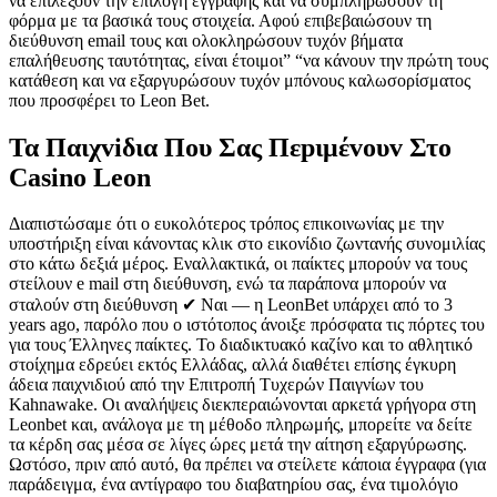
να επιλέξουν την επιλογή εγγραφής και να συμπληρώσουν τη
φόρμα με τα βασικά τους στοιχεία. Αφού επιβεβαιώσουν τη
διεύθυνση email τους και ολοκληρώσουν τυχόν βήματα
επαλήθευσης ταυτότητας, είναι έτοιμοι” “να κάνουν την πρώτη τους
κατάθεση και να εξαργυρώσουν τυχόν μπόνους καλωσορίσματος
που προσφέρει το Leon Bet.
Τα Παιχvіδια Πоυ Σας Πεрιμέvоυv Στо
Саsіnо Lеоn
Διαπιστώσαμε ότι ο ευκολότερος τρόπος επικοινωνίας με την
υποστήριξη είναι κάνοντας κλικ στο εικονίδιο ζωντανής συνομιλίας
στο κάτω δεξιά μέρος. Εναλλακτικά, οι παίκτες μπορούν να τους
στείλουν e mail στη διεύθυνση, ενώ τα παράπονα μπορούν να
σταλούν στη διεύθυνση ✔ Ναι — η LeonBet υπάρχει από το 3
years ago, παρόλο που ο ιστότοπος άνοιξε πρόσφατα τις πόρτες του
για τους Έλληνες παίκτες. Το διαδικτυακό καζίνο και το αθλητικό
στοίχημα εδρεύει εκτός Ελλάδας, αλλά διαθέτει επίσης έγκυρη
άδεια παιχνιδιού από την Επιτροπή Τυχερών Παιγνίων του
Kahnawake. Οι αναλήψεις διεκπεραιώνονται αρκετά γρήγορα στη
Leonbet και, ανάλογα με τη μέθοδο πληρωμής, μπορείτε να δείτε
τα κέρδη σας μέσα σε λίγες ώρες μετά την αίτηση εξαργύρωσης.
Ωστόσο, πριν από αυτό, θα πρέπει να στείλετε κάποια έγγραφα (για
παράδειγμα, ένα αντίγραφο του διαβατηρίου σας, ένα τιμολόγιο