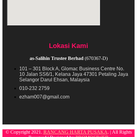
Lokasi Kami
as-Salihin Trustee Berhad
(670367-D)
101 – 301 Block A, Glomac Business Centre No.
10 Jalan SS6/1, Kelana Jaya 47301 Petaling Jaya
Selangor Darul Ehsan, Malaysia
010-232 2759
ezham007@gmail.com
© Copyright 2021.
RANCANG HARTA PUSAKA
. | All Rights