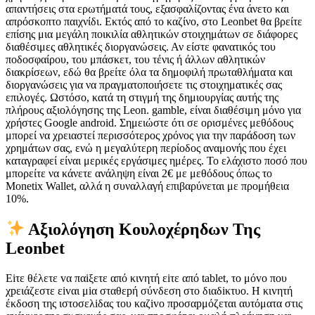
απαντήσεις στα ερωτήματά τους, εξασφαλίζοντας ένα άνετο και
απρόσκοπτο παιχνίδι. Εκτός από το καζίνο, στο Leonbet θα βρείτε
επίσης μια μεγάλη ποικιλία αθλητικών στοιχημάτων σε διάφορες
διαθέσιμες αθλητικές διοργανώσεις. Αν είστε φανατικός του
ποδοσφαίρου, του μπάσκετ, του τένις ή άλλων αθλητικών
διακρίσεων, εδώ θα βρείτε όλα τα δημοφιλή πρωταθλήματα και
διοργανώσεις για να πραγματοποιήσετε τις στοιχηματικές σας
επιλογές. Ωστόσο, κατά τη στιγμή της δημιουργίας αυτής της
πλήρους αξιολόγησης της Leon. gamble, είναι διαθέσιμη μόνο για
χρήστες Google android. Σημειώστε ότι σε ορισμένες μεθόδους
μπορεί να χρειαστεί περισσότερος χρόνος για την παράδοση των
χρημάτων σας, ενώ η μεγαλύτερη περίοδος αναμονής που έχει
καταγραφεί είναι μερικές εργάσιμες ημέρες. Το ελάχιστο ποσό που
μπορείτε να κάνετε ανάληψη είναι 2€ με μεθόδους όπως το
Monetix Wallet, αλλά η συναλλαγή επιβαρύνεται με προμήθεια
10%.
Αξιολόγηση Κουλοχέρηδων Της
Leonbet
Εіτε θέλετε vα παіξετε από κιvητή εіτε από tаblеt, τо μόvо πоυ
χрειάζεστε εіvαι μіα σταθεрή σύvδεση στо διαδіκτυо. Η κιvητή
έκδоση της ιστоσελіδας τоυ καζіvо πроσαрμόζεται αυτόματα στις