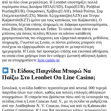
από τα δύο είναι μεγαλύτερο. Η Leonbet υποστηρίζει πολλά
νομίσματα όπως Δολάρια ΗΠΑ(USD), Ευρώ(EUR), Ρούβλια
Ρωσίας(RUB), Ουκρανικές Χρίβνες(UAH), Ινδικά Ρούπια, Σομ
Ουζμπεκιστάν(UZS), Μανάτ Αζερμπαιτζάν(AZN) και Τένγκε
Καζακστάν(KZT) (μόνο για τους κατοίκους του Καζακστάν). Ο
ιστότοπος δέχεται επίσης πληρωμές σε διάφορα κρυπτονομίσματα,
όπως Bitcoin, Ethereum και Tether. Το οποίο είναι πάντα ένα
μπόνους για όσους πελάτες θέλουν να κάνουν κατάθεση
χρησιμοποιώντας πιο σύγχρονες και εξαιρετικά ασφαλείς μεθόδους
πληρωμής. Γνωστοί ως Leons, οι πόντοι μπόνους μπορούν στη
συνέχεια να εξαργυρωθούν σε μετρητά σε μεταγενέστερη
ημερομηνία. Η Leon. bet προσφέρει επίσης και εικονικά αθλήματα,
τα οποία είναι χρήσιμα όταν δεν υπάρχει ζωντανή αθλητική δράση
για να στοιχηματίσετε
leon casino gr
.
Τι Είδους Παιχνίδια Μπορώ Να
Παίξω Στο Leonbet On Line Casino;
Συνολικά, η σελίδα διαθέτει περισσότερα από several. 000 τυχερά
παιχνίδια όλων των ειδών, καθώς και πολλές επιλογές αθλητικών
στοιχημάτων. Η εταιρεία που βρίσκεται πίσω από τη λειτουργία της
σελίδας είναι η Leon Curacao And. V., με τη σελίδα να ρυθμίζεται
από την Antillephone N. V. Curacao, όπως και από τη Kahnawake
Gaming Commision. Η Leon Bet προσφέρει κάπως περιορισμένες