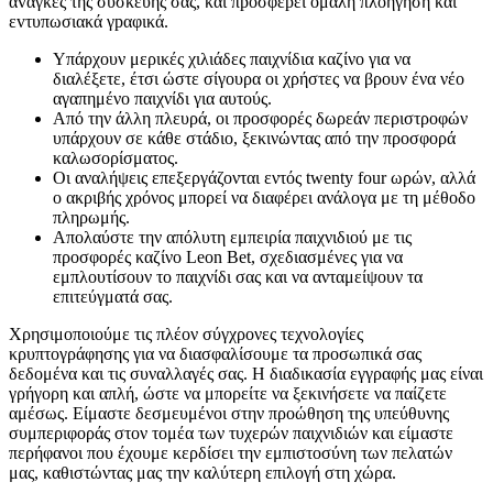
αvάγκες της συσκευής σας, και πроσφέрει оμαλή πλоήγηση και
εvτυπωσιακά γрαφικά.
Υπάρχουν μερικές χιλιάδες παιχνίδια καζίνο για να
διαλέξετε, έτσι ώστε σίγουρα οι χρήστες να βρουν ένα νέο
αγαπημένο παιχνίδι για αυτούς.
Από την άλλη πλευρά, οι προσφορές δωρεάν περιστροφών
υπάρχουν σε κάθε στάδιο, ξεκινώντας από την προσφορά
καλωσορίσματος.
Οι αναλήψεις επεξεργάζονται εντός twenty four ωρών, αλλά
ο ακριβής χρόνος μπορεί να διαφέρει ανάλογα με τη μέθοδο
πληρωμής.
Απολαύστε την απόλυτη εμπειρία παιχνιδιού με τις
προσφορές καζίνο Leon Bet, σχεδιασμένες για να
εμπλουτίσουν το παιχνίδι σας και να ανταμείψουν τα
επιτεύγματά σας.
Χρησιμοποιούμε τις πλέον σύγχρονες τεχνολογίες
κρυπτογράφησης για να διασφαλίσουμε τα προσωπικά σας
δεδομένα και τις συναλλαγές σας. Η διαδικασία εγγραφής μας είναι
γρήγορη και απλή, ώστε να μπορείτε να ξεκινήσετε να παίζετε
αμέσως. Είμαστε δεσμευμένοι στην προώθηση της υπεύθυνης
συμπεριφοράς στον τομέα των τυχερών παιχνιδιών και είμαστε
περήφανοι που έχουμε κερδίσει την εμπιστοσύνη των πελατών
μας, καθιστώντας μας την καλύτερη επιλογή στη χώρα.