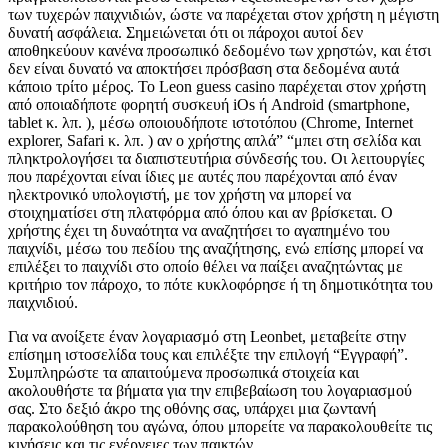
των τυχερών παιχνιδιών, ώστε να παρέχεται στον χρήστη η μέγιστη
δυνατή ασφάλεια. Σημειώνεται ότι οι πάροχοι αυτοί δεν
αποθηκεύουν κανένα προσωπικό δεδομένο των χρηστών, και έτσι
δεν είναι δυνατό να αποκτήσει πρόσβαση στα δεδομένα αυτά
κάποιο τρίτο μέρος. Το Leon guess casino παρέχεται στον χρήστη
από οποιαδήποτε φορητή συσκευή iOs ή Android (smartphone,
tablet κ. λπ. ), μέσω οποιουδήποτε ιστοτόπου (Chrome, Internet
explorer, Safari κ. λπ. ) αν ο χρήστης απλά” “μπει στη σελίδα και
πληκτρολογήσει τα διαπιστευτήρια σύνδεσής του. Οι λειτουργίες
που παρέχονται είναι ίδιες με αυτές που παρέχονται από έναν
ηλεκτρονικό υπολογιστή, με τον χρήστη να μπορεί να
στοιχηματίσει στη πλατφόρμα από όπου και αν βρίσκεται. Ο
χρήστης έχει τη δυναότητα να αναζητήσει το αγαπημένο του
παιχνίδι, μέσω του πεδίου της αναζήτησης, ενώ επίσης μπορεί να
επιλέξει το παιχνίδι στο οποίο θέλει να παίξει αναζητώντας με
κριτήριο τον πάροχο, το πότε κυκλοφόρησε ή τη δημοτικότητα του
παιχνιδιού.
Για να ανοίξετε έναν λογαριασμό στη Leonbet, μεταβείτε στην
επίσημη ιστοσελίδα τους και επιλέξτε την επιλογή “Εγγραφή”.
Συμπληρώστε τα απαιτούμενα προσωπικά στοιχεία και
ακολουθήστε τα βήματα για την επιβεβαίωση του λογαριασμού
σας. Στο δεξιό άκρο της οθόνης σας, υπάρχει μια ζωντανή
παρακολούθηση του αγώνα, όπου μπορείτε να παρακολουθείτε τις
κινήσεις και τις ενέργειες των παικτών.