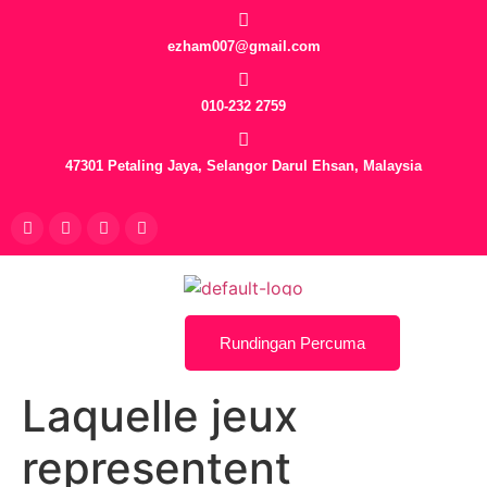
ezham007@gmail.com
010-232 2759
47301 Petaling Jaya, Selangor Darul Ehsan, Malaysia
Rundingan Percuma
Laquelle jeux
representent