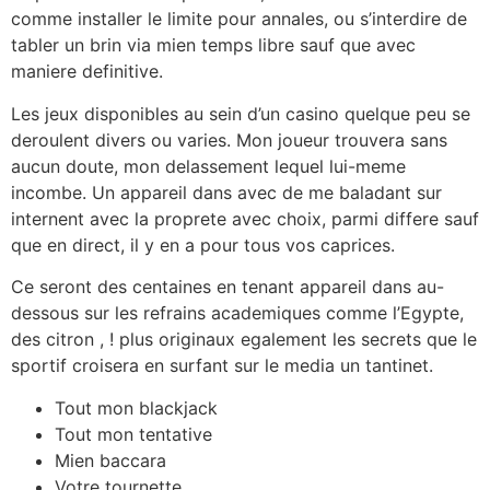
comme installer le limite pour annales, ou s’interdire de
tabler un brin via mien temps libre sauf que avec
maniere definitive.
Les jeux disponibles au sein d’un casino quelque peu se
deroulent divers ou varies. Mon joueur trouvera sans
aucun doute, mon delassement lequel lui-meme
incombe. Un appareil dans avec de me baladant sur
internent avec la proprete avec choix, parmi differe sauf
que en direct, il y en a pour tous vos caprices.
Ce seront des centaines en tenant appareil dans au-
dessous sur les refrains academiques comme l’Egypte,
des citron , ! plus originaux egalement les secrets que le
sportif croisera en surfant sur le media un tantinet.
Tout mon blackjack
Tout mon tentative
Mien baccara
Votre tournette