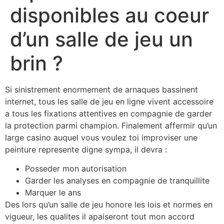
disponibles au coeur
d’un salle de jeu un
brin ?
Si sinistrement enormement de arnaques bassinent
internet, tous les salle de jeu en ligne vivent accessoire
a tous les fixations attentives en compagnie de garder
la protection parmi champion. Finalement affermir qu’un
large casino auquel vous voulez toi improviser une
peinture represente digne sympa, il devra :
Posseder mon autorisation
Garder les analyses en compagnie de tranquillite
Marquer le ans
Des lors qu’un salle de jeu honore les lois et normes en
vigueur, les qualites il apaiseront tout mon accord