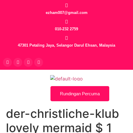
ezham007@gmail.com
010-232 2759
47301 Petaling Jaya, Selangor Darul Ehsan, Malaysia
Rundingan Percuma
der-christliche-klub
lovely mermaid $ 1