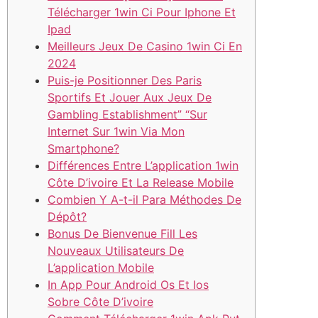
Télécharger 1win Ci Pour Iphone Et
Ipad
Meilleurs Jeux De Casino 1win Ci En
2024
Puis-je Positionner Des Paris
Sportifs Et Jouer Aux Jeux De
Gambling Establishment” “Sur
Internet Sur 1win Via Mon
Smartphone?
Différences Entre L’application 1win
Côte D’ivoire Et La Release Mobile
Combien Y A-t-il Para Méthodes De
Dépôt?
Bonus De Bienvenue Fill Les
Nouveaux Utilisateurs De
L’application Mobile
In App Pour Android Os Et Ios
Sobre Côte D’ivoire