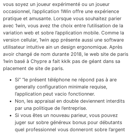
vous soyez un joueur expérimenté ou un joueur
occasionnel, l’application 1Win offre une expérience
pratique et amusante. Lorsque vous souhaitez parier
avec 1win, vous avez the choix entre l’utilisation de la
variation web et sobre l’application mobile. Comme la
version cellular, 1win app présente aussi une software
utilisateur intuitive ain un design ergonomique. Après
avoir changé de nom durante 2018, le web site de paris
1win basé à Chypre a fait kklk pas de géant dans sa
placement de site de paris.
Si” “le présent téléphone ne répond pas à are
generally configuration minimale requise,
l’application peut vacio fonctionner.
Non, les appraisal en double deviennent interdits
par una politique de l’entreprise.
Si vous êtes un nouveau parieur, vous pouvez
juger sur sobre généreux bonus pour débutants
quel professionnel vous donneront sobre l’argent