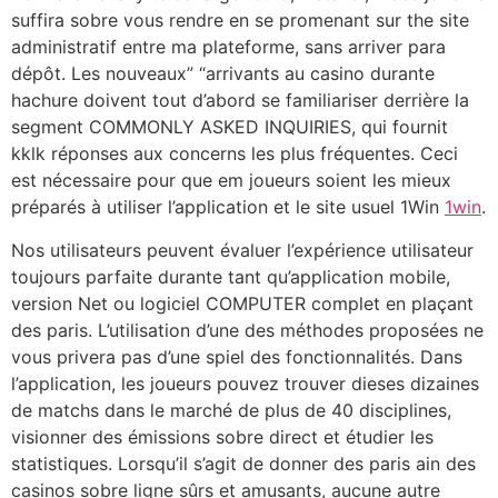
suffira sobre vous rendre en se promenant sur the site
administratif entre ma plateforme, sans arriver para
dépôt. Les nouveaux” “arrivants au casino durante
hachure doivent tout d’abord se familiariser derrière la
segment COMMONLY ASKED INQUIRIES, qui fournit
kklk réponses aux concerns les plus fréquentes. Ceci
est nécessaire pour que em joueurs soient les mieux
préparés à utiliser l’application et le site usuel 1Win
1win
.
Nos utilisateurs peuvent évaluer l’expérience utilisateur
toujours parfaite durante tant qu’application mobile,
version Net ou logiciel COMPUTER complet en plaçant
des paris. L’utilisation d’une des méthodes proposées ne
vous privera pas d’une spiel des fonctionnalités. Dans
l’application, les joueurs pouvez trouver dieses dizaines
de matchs dans le marché de plus de 40 disciplines,
visionner des émissions sobre direct et étudier les
statistiques. Lorsqu’il s’agit de donner des paris ain des
casinos sobre ligne sûrs et amusants, aucune autre