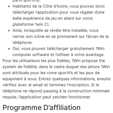
Habitants de la Côte d’Ivoire, vous pouvez donc
télécharger l’application pour vous régaler d’une
belle expérience de jeu en allant sur votre
plateforme 1win CI.
Ainsi, lorsqu’elle se révèle être installée, vous
verrez son icône en se promenant sur l’écran de le
téléphone.
Oui, vous pouvez télécharger gratuitement 1Win
computer software et l’utiliser à votre avantage.
Pour les utilisateurs les plus fidèles, 1Win propose the
system de fidélité, dans le cadre duquel des jetons 1Win
sont attribués pour les rome sportifs et les jeux de
equipment à sous. Entrez quelques informations, ensuite
vérifiez avec el email et terminez l’inscription. Si le
téléphone ne répond passing à la construction minimale
requise, l’application peut zeichen fonctionner.
Programme D’affiliation