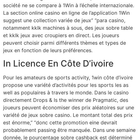
société ne se compare à 1Win à l’échelle internazionale.
La section online casino en ligne de l’application 1Win
suggest une collection variée de jeux” “para casino,
notamment kklk machines à sous, des jeux sobre table
et kklk jeux avec croupiers en direct. Les joueurs
peuvent choisir parmi différents thèmes et types de
jeux en fonction de leurs préférences.
In Licence En Côte D’ivoire
Pour les amateurs de sports activity, 1win côte d’ivoire
propose une variété d’activités pour les sports les as
well as populaires à travers le monde. Dans le casino
directement Drops & Is the winner de Pragmatic, des
joueurs peuvent économiser des prix aléatoires sur une
variété de jeux sobre casino. Le montant total des prix
est énorme,” “donc cette promotion eine devrait
probablement passing être manquée. Dans une semaine
donnée, le pourcentage sobre cashback est déterminé