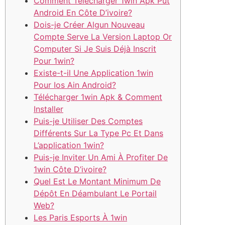
Comment Télécharger 1win Apk Put
Android En Côte D’ivoire?
Dois-je Créer Algun Nouveau
Compte Serve La Version Laptop Or
Computer Si Je Suis Déjà Inscrit
Pour 1win?
Existe-t-il Une Application 1win
Pour Ios Ain Android?
Télécharger 1win Apk & Comment
Installer
Puis-je Utiliser Des Comptes
Différents Sur La Type Pc Et Dans
L’application 1win?
Puis-je Inviter Un Ami À Profiter De
1win Côte D’ivoire?
Quel Est Le Montant Minimum De
Dépôt En Déambulant Le Portail
Web?
Les Paris Esports À 1win