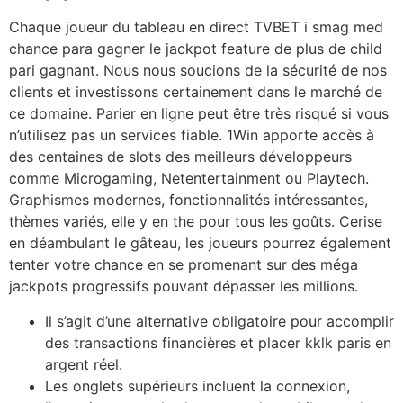
Chaque joueur du tableau en direct TVBET i smag med
chance para gagner le jackpot feature de plus de child
pari gagnant. Nous nous soucions de la sécurité de nos
clients et investissons certainement dans le marché de
ce domaine. Parier en ligne peut être très risqué si vous
n’utilisez pas un services fiable. 1Win apporte accès à
des centaines de slots des meilleurs développeurs
comme Microgaming, Netentertainment ou Playtech.
Graphismes modernes, fonctionnalités intéressantes,
thèmes variés, elle y en the pour tous les goûts. Cerise
en déambulant le gâteau, les joueurs pourrez également
tenter votre chance en se promenant sur des méga
jackpots progressifs pouvant dépasser les millions.
Il s’agit d’une alternative obligatoire pour accomplir
des transactions financières et placer kklk paris en
argent réel.
Les onglets supérieurs incluent la connexion,