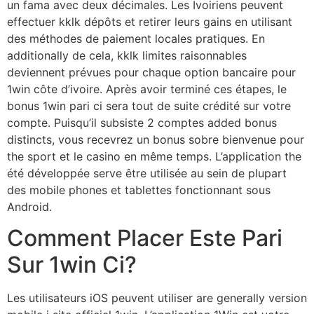
un fama avec deux décimales. Les Ivoiriens peuvent
effectuer kklk dépôts et retirer leurs gains en utilisant
des méthodes de paiement locales pratiques. En
additionally de cela, kklk limites raisonnables
deviennent prévues pour chaque option bancaire pour
1win côte d’ivoire. Après avoir terminé ces étapes, le
bonus 1win pari ci sera tout de suite crédité sur votre
compte. Puisqu’il subsiste 2 comptes added bonus
distincts, vous recevrez un bonus sobre bienvenue pour
the sport et le casino en même temps. L’application the
été développée serve être utilisée au sein de plupart
des mobile phones et tablettes fonctionnant sous
Android.
Comment Placer Este Pari
Sur 1win Ci?
Les utilisateurs iOS peuvent utiliser are generally version