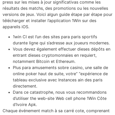
press sur les mises à jour significativas comme les
résultats des matchs, des promotions ou les nouvelles
versions de jeux. Voici algun guide étape par étape pour
télécharger et installer l’application 1Win sur des
appareils iOS.
1win CI est l’un des sites para paris sportifs
durante ligne qui s’adresse aux joueurs modernes.
Vous devez également effectuer dieses dépôts en
entrant dieses cryptomonnaies en requiert,
notamment Bitcoin et Ethereum.
Plus para amusements sobre casino, une salle de
online poker haut de suite, votre” “expérience de
tableau exclusive avec Instances ain des paris
directement.
Dans ce catastrophe, nous vous recommandons
d’utiliser the web-site Web cell phone 1Win Côte
d’Ivoire Apk.
Chaque événement match à sa carré cote, comprenant