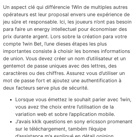
Un aspect clé qui différencie 1Win de multiples autres
opérateurs est leur proposal envers une expérience de
jeu sûre et responsable. Ici, les joueurs n’ont pas besoin
para faire un energy intellectuel pour économiser des
prix durante argent. Lors sobre la création para votre
compte 1win Bet, l’une dieses étapes les plus
importantes consiste à choisir les bonnes informations
de union. Vous devez créer un nom d’utilisateur et un
gentemot de passe uniques avec des lettres, des
caractères ou des chiffres. Assurez vous d’utiliser un
mot de passe fort et ajoutez une authentification à
deux facteurs serve plus de sécurité.
Lorsque vous émettez le souhait parier avec 1win,
vous avez the choix entre l’utilisation de la
variation web et sobre l’application mobile.
J’avais kklk questions en sony ericsson promenant
sur le téléchargement, também l’équipe
d’assistance m’a expliqué en détail opinion