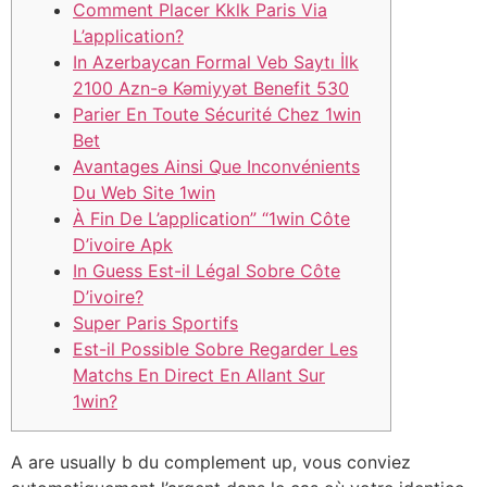
Comment Placer Kklk Paris Via
L’application?
In Azerbaycan Formal Veb Saytı İlk
2100 Azn-ə Kəmiyyət Benefit 530
Parier En Toute Sécurité Chez 1win
Bet
Avantages Ainsi Que Inconvénients
Du Web Site 1win
À Fin De L’application” “1win Côte
D’ivoire Apk
In Guess Est-il Légal Sobre Côte
D’ivoire?
Super Paris Sportifs
Est-il Possible Sobre Regarder Les
Matchs En Direct En Allant Sur
1win?
A are usually b du complement up, vous conviez