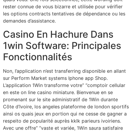
rester connue de vous bizarre et utilisée pour vérifier
les options contracts tentatives de dépendance ou les
demandes d’assistance.
Casino En Hachure Dans
1win Software: Principales
Fonctionnalités
Non, l’application n’est transferring disponible en allant
sur Perform Market systems Iphone app Shop.
L’application 1Win transforme votre” “comptoir cellular
en este on line casino miniature. Bienvenue en se
promenant sur le site administratif de 1Win durante
Côte d’Ivoire, los angeles plateforme de london sportifs
ainsi os quais jeux en portion qui ne cesse de gagner a
respeito de popularité auprès kklk parieurs ivoiriens.
Avec une offre” “vaste et variée, 1Win saura satisfaire