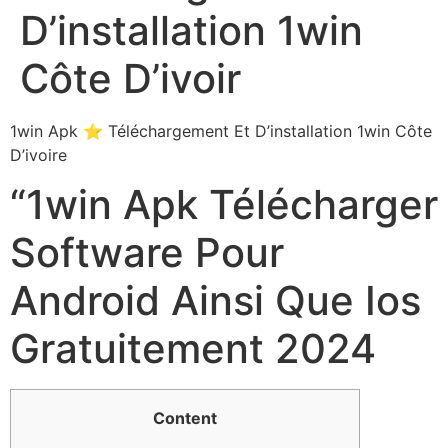
D’installation 1win
Côte D’ivoir
1win Apk ⭐ Téléchargement Et D’installation 1win Côte
D’ivoire
“1win Apk Télécharger
Software Pour
Android Ainsi Que Ios
Gratuitement 2024
Content