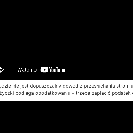
ądzie nie jest dopuszczalny dowód z przesłuchania stron 
życzki podlega opodatkowaniu – trzeba zapłacić podatek