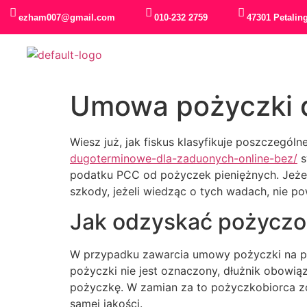
ezham007@gmail.com
010-232 2759
47301 Petalin
Umowa pożyczki 
Wiesz już, jak fiskus klasyfikuje poszczegól
dugoterminowe-dla-zaduonych-online-bez/
s
podatku PCC od pożyczek pieniężnych. Jeże
szkody, jeżeli wiedząc o tych wadach, nie po
Jak odzyskać pożyczo
W przypadku zawarcia umowy pożyczki na pi
pożyczki nie jest oznaczony, dłużnik obowi
pożyczkę. W zamian za to pożyczkobiorca zob
samej jakości.