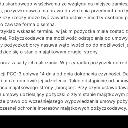
zędu skarbowego właściwemu ze względu na miejsce zamiesz
ona, pożyczkodawca ma prawo do złożenia przedmiotu poż
 czy rzeczy może być zawarta ustnie – między osobami pr
to zawsze forma pisemna.
rzykład wskazać terminu, w jakim pożyczka miała zostać z
nej. Pożyczkodawca ma możliwość odstąpienia od umowy 
wy pożyczkobiorcy nasuwa wątpliwości co do możliwości jej
eć się o stanie majątkowym drugiej strony.
oraz zasady ich naliczania. W przypadku pożyczek od rodz
acji PCC-3 upływa 14 dnia od dnia dokonania czynności. Da
i może odmówić jej udzielenia. Takie odstąpienie od umowy
anu majątkowego strony „biorącej”. Przy czym ustawodawc
a umowy udzielający pożyczki o złym stanie majątkowym p
, że prawo do wcześniejszego wypowiedzenia umowy pożyc
czesnej ochronie interesów majątkowych pożyczkodawcy.