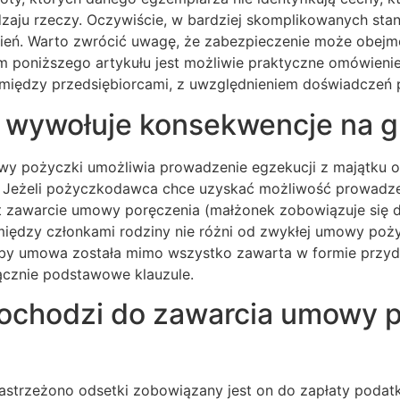
dzaju rzeczy. Oczywiście, w bardziej skomplikowanych st
ień. Warto zwrócić uwagę, że zabezpieczenie może obejm
m poniższego artykułu jest możliwie praktyczne omówieni
iędzy przedsiębiorcami, z uwzględnieniem doświadczeń p
 wywołuje konsekwencje na g
y pożyczki umożliwia prowadzenie egzekucji z majątku o
 Jeżeli pożyczkodawca chce uzyskać możliwość prowadzen
t zawarcie umowy poręczenia (małżonek zobowiązuje się 
ędzy członkami rodziny nie różni od zwykłej umowy poży
 aby umowa została mimo wszystko zawarta w formie przy
cznie podstawowe klauzule.
chodzi do zawarcia umowy 
astrzeżono odsetki zobowiązany jest on do zapłaty poda