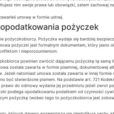
łtujesz nim swoje prawa lub obowiązki, zatem zachowaj n
zawarłeś umowę w formie ustnej.
 opodatkowania pożyczek
nie pożyczkobiorcy. Pożyczka wydaje się bardziej bezpie
Umowa pożyczki jest formalnym dokumentem, który jasno o
onfliktom i nieporozumieniom.
czkobiorca powinien zwrócić dającemu pożyczkę tę samą il
umowa została zawarta w formie pisemnej, dokumentowej al
. Jeżeli natomiast umowa została zawarta w innej formie s
o być stwierdzone pismem. Na podstawie art. 721 Kodeks
rawo do odmowy wydania jej przedmiotu jeżeli zwrot poż
zki podlega opodatkowaniu podatkiem od czynności cyw
cym pożyczkę (wobec tego to pożyczkobiorca jest zobowi
y, których danego egzemplarza nie identyfikują cechy, kt