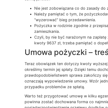
Nie jest zobowiązana co do zasady do
Należy pamiętać o tym, że pożyczkoda
“wyzerować” bieg przedawnienia.
Pożyczka w rodzinie zgodnie z przepis
zamieszkania.
Czyli, by nie być narażonym na zapłatę
kwoty 9637 zł, trzeba pamiętać o dopełn
Umowa pożyczki – tre
Teraz obowiązek ten dotyczy kwoty wyższej 
określimy termin jej spłaty. Dzięki temu do
prawdopodobieństwem sprawa zakończy się na
oznaczają wypowiedzenie umowy. Wzór jednak
przypadku problemów ze spłatą.
Warto też przygotować umowę w kilku egzem
powinna zostać dochowana forma co najmnie
posiadaszpotwierdzenie przelewu środków 