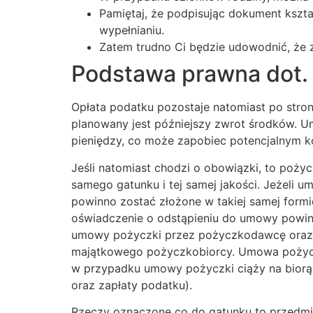
Pamiętaj, że podpisując dokument kszta
wypełnianiu.
Zatem trudno Ci będzie udowodnić, że 
Podstawa prawna dot.
Opłata podatku pozostaje natomiast po stro
planowany jest późniejszy zwrot środków. 
pieniędzy, co może zapobiec potencjalnym k
Jeśli natomiast chodzi o obowiązki, to poży
samego gatunku i tej samej jakości. Jeżeli 
powinno zostać złożone w takiej samej formie
oświadczenie o odstąpieniu do umowy powinn
umowy pożyczki przez pożyczkodawcę oraz p
majątkowego pożyczkobiorcy. Umowa pożyc
w przypadku umowy pożyczki ciąży na biorą
oraz zapłaty podatku).
Rzeczy oznaczone co do gatunku to przedmiot