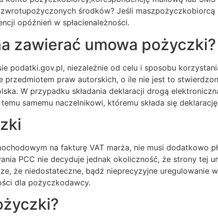
o zwrotupożyczonych środków? Jeśli maszpożyczkobiorcą 
ncji opóźnień w spłacienależności.
na zawierać umowa pożyczki?
ie podatki.gov.pl, niezależnie od celu i sposobu korzysta
 przedmiotem praw autorskich, o ile nie jest to stwierdzone
ska. W przypadku składania deklaracji drogą elektroniczn
 temu samemu naczelnikowi, któremu składa się deklaracj
zki
ochodowym na fakturę VAT marża, nie musi dodatkowo pła
nia PCC nie decyduje jednak okoliczność, że strony tej 
dze, że niedostateczne, bądź nieprecyzyjne uregulowanie
ości dla pożyczkodawcy.
życzki?