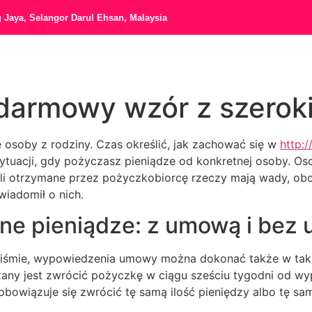
g Jaya, Selangor Darul Ehsan, Malaysia
darmowy wzór z szero
ne osoby z rodziny. Czas określić, jak zachować się w
http:
ytuacji, gdy pożyczasz pieniądze od konkretnej osoby. Oso
li otrzymane przez pożyczkobiorcę rzeczy mają wady, ob
wiadomił o nich.
ne pieniądze: z umową i bez
śmie, wypowiedzenia umowy można dokonać także w takiej 
ązany jest zwrócić pożyczkę w ciągu sześciu tygodni od 
owiązuje się zwrócić tę samą ilość pieniędzy albo tę sam