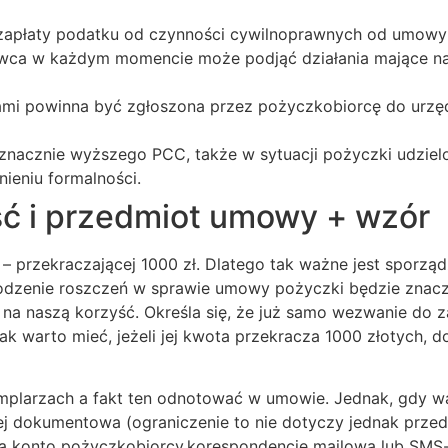
 zapłaty podatku od czynności cywilnoprawnych od umowy
wca w każdym momencie może podjąć działania mające na
ami powinna być zgłoszona przez pożyczkobiorcę do urzę
 znacznie wyższego PCC, także w sytuacji pożyczki udzielo
ieniu formalności.
ść i przedmiot umowy + wzór
– przekraczającej 1000 zł. Dlatego tak ważne jest sporzą
chodzenie roszczeń w sprawie umowy pożyczki będzie znacz
 naszą korzyść. Określa się, że już samo wezwanie do za
 warto mieć, jeżeli jej kwota przekracza 1000 złotych,
plarzach a fakt ten odnotować w umowie. Jednak, gdy war
j dokumentowa (ograniczenie to nie dotyczy jednak przed
na konto pożyczkobiorcy,korespondencję mailową lub SM