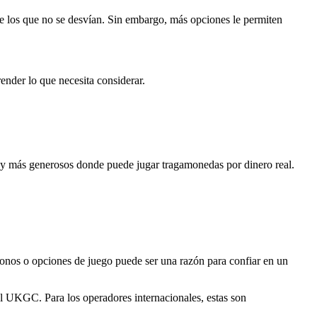
 de los que no se desvían. Sin embargo, más opciones le permiten
ender lo que necesita considerar.
es y más generosos donde puede jugar tragamonedas por dinero real.
bonos o opciones de juego puede ser una razón para confiar en un
 el UKGC. Para los operadores internacionales, estas son