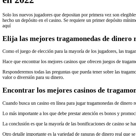
Solo los nuevos jugadores que depositan por primera vez son elegibles
hecho un depósito en el casino. Se requiere un primer depósito míni
aquí
Elija las mejores tragamonedas de dinero 
Como el juego de elección para la mayoría de los jugadores, las tragam
Hace que encontrar los mejores casinos que ofrecen juegos de tragam
Responderemos todas las preguntas que pueda tener sobre las tragamon
valor o diversión para su dinero.
Encontrar los mejores casinos de tragamon
Cuando busca un casino en línea para jugar tragamonedas de dinero rea
Lo más importante a los que debe prestar atención es bonos y promoci
La conclusión es que la mayoría de las bonificaciones de casino se ha
Otro detalle importante es la variedad de ranuras de dinero real que se