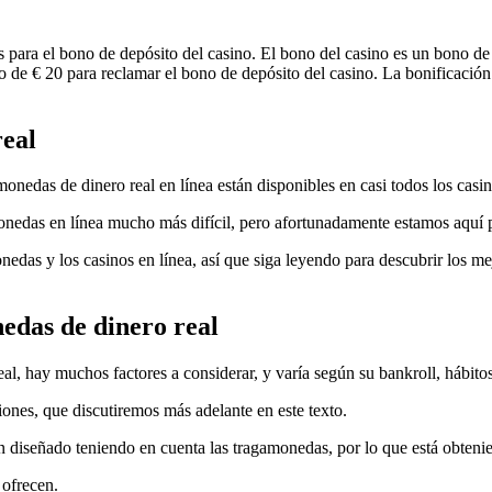
 para el bono de depósito del casino. El bono del casino es un bono de 
mo de € 20 para reclamar el bono de depósito del casino. La bonificaci
real
onedas de dinero real en línea están disponibles en casi todos los casi
onedas en línea mucho más difícil, pero afortunadamente estamos aquí 
edas y los casinos en línea, así que siga leyendo para descubrir los m
edas de dinero real
l, hay muchos factores a considerar, y varía según su bankroll, hábitos 
ones, que discutiremos más adelante en este texto.
n diseñado teniendo en cuenta las tragamonedas, por lo que está obtenie
 ofrecen.