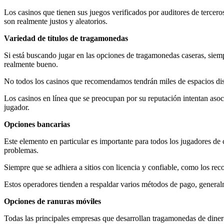
Los casinos que tienen sus juegos verificados por auditores de terc
son realmente justos y aleatorios.
Variedad de títulos de tragamonedas
Si está buscando jugar en las opciones de tragamonedas caseras, siem
realmente bueno.
No todos los casinos que recomendamos tendrán miles de espacios dis
Los casinos en línea que se preocupan por su reputación intentan asoc
jugador.
Opciones bancarias
Este elemento en particular es importante para todos los jugadores de 
problemas.
Siempre que se adhiera a sitios con licencia y confiable, como los rec
Estos operadores tienden a respaldar varios métodos de pago, generalm
Opciones de ranuras móviles
Todas las principales empresas que desarrollan tragamonedas de dinero