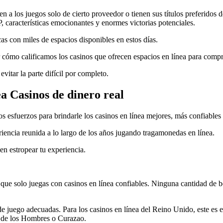
n a los juegos solo de cierto proveedor o tienen sus títulos preferidos
características emocionantes y enormes victorias potenciales.
as con miles de espacios disponibles en estos días.
 cómo calificamos los casinos que ofrecen espacios en línea para compr
vitar la parte difícil por completo.
a Casinos de dinero real
os esfuerzos para brindarle los casinos en línea mejores, más confiabl
iencia reunida a lo largo de los años jugando tragamonedas en línea.
en estropear tu experiencia.
 que solo juegas con casinos en línea confiables. Ninguna cantidad de 
 de juego adecuadas. Para los casinos en línea del Reino Unido, este es
 de los Hombres o Curazao.