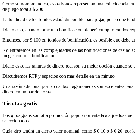
Como su nombre indica, estos bonos representan una coincidencia en su
de juego total a $ 200.
La totalidad de los fondos estará disponible para jugar, por lo que te
Dicho esto, cuando tome una bonificación, deberá cumplir con los requi
Entonces, por $ 100 en fondos de bonificación, es posible que deba apo
No entraremos en las complejidades de las bonificaciones de casino a
juegas con una bonificación.
Dicho esto, las ranuras de dinero real son su mejor opción cuando se t
Discutiremos RTP y espacios con más detalle en un minuto.
Una razón adicional por la cual las tragamonedas son excelentes para
dinero en un par de horas.
Tiradas gratis
Los giros gratis son otra promoción popular orientada a aquellos que ju
seleccionados.
Cada giro tendrá un cierto valor nominal, como $ 0.10 o $ 0.20, por lo