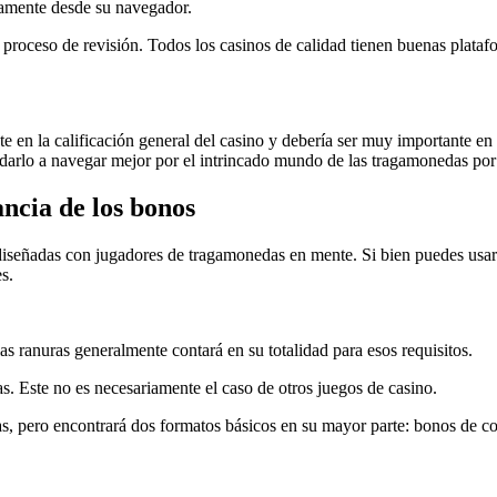
tamente desde su navegador.
o proceso de revisión. Todos los casinos de calidad tienen buenas plata
e en la calificación general del casino y debería ser muy importante en
darlo a navegar mejor por el intrincado mundo de las tragamonedas por 
ncia de los bonos
iseñadas con jugadores de tragamonedas en mente. Si bien puedes usar 
s.
as ranuras generalmente contará en su totalidad para esos requisitos.
as. Este no es necesariamente el caso de otros juegos de casino.
s, pero encontrará dos formatos básicos en su mayor parte: bonos de coi