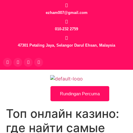
ezham007@gmail.com
010-232 2759
47301 Petaling Jaya, Selangor Darul Ehsan, Malaysia
Rundingan Percuma
Топ онлайн казино:
где найти самые