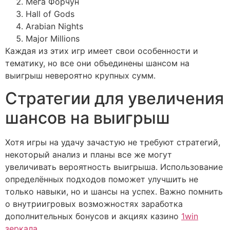
Мега Форчун
Hall of Gods
Arabian Nights
Major Millions
Каждая из этих игр имеет свои особенности и
тематику, но все они объединены шансом на
выигрыш невероятно крупных сумм.
Стратегии для увеличения
шансов на выигрыш
Хотя игры на удачу зачастую не требуют стратегий,
некоторый анализ и планы все же могут
увеличивать вероятность выигрыша. Использование
определённых подходов поможет улучшить не
только навыки, но и шансы на успех. Важно помнить
о внутриигровых возможностях заработка
дополнительных бонусов и акциях казино
1win
зеркала
.