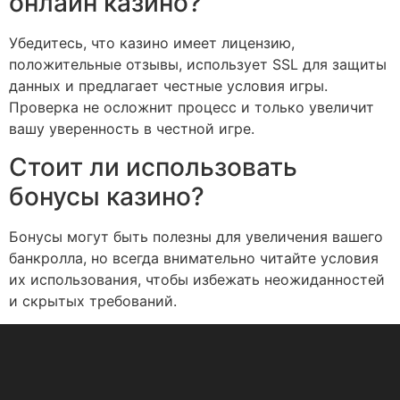
онлайн казино?
Убедитесь, что казино имеет лицензию,
положительные отзывы, использует SSL для защиты
данных и предлагает честные условия игры.
Проверка не осложнит процесс и только увеличит
вашу уверенность в честной игре.
Стоит ли использовать
бонусы казино?
Бонусы могут быть полезны для увеличения вашего
банкролла, но всегда внимательно читайте условия
их использования, чтобы избежать неожиданностей
и скрытых требований.