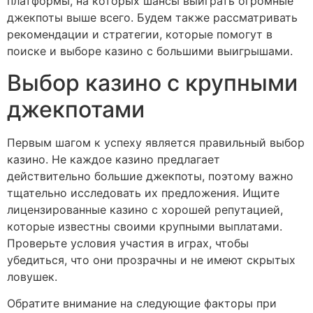
платформы, на которых шансы выиграть огромные
джекпоты выше всего. Будем также рассматривать
рекомендации и стратегии, которые помогут в
поиске и выборе казино с большими выигрышами.
Выбор казино с крупными
джекпотами
Первым шагом к успеху является правильный выбор
казино. Не каждое казино предлагает
действительно большие джекпоты, поэтому важно
тщательно исследовать их предложения. Ищите
лицензированные казино с хорошей репутацией,
которые известны своими крупными выплатами.
Проверьте условия участия в играх, чтобы
убедиться, что они прозрачны и не имеют скрытых
ловушек.
Обратите внимание на следующие факторы при