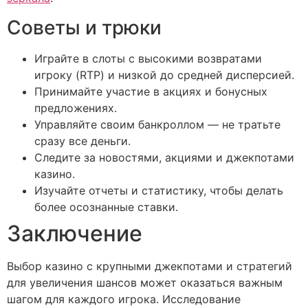
Советы и трюки
Играйте в слоты с высокими возвратами
игроку (RTP) и низкой до средней дисперсией.
Принимайте участие в акциях и бонусных
предложениях.
Управляйте своим банкроллом — не тратьте
сразу все деньги.
Следите за новостями, акциями и джекпотами
казино.
Изучайте отчеты и статистику, чтобы делать
более осознанные ставки.
Заключение
Выбор казино с крупными джекпотами и стратегий
для увеличения шансов может оказаться важным
шагом для каждого игрока. Исследование