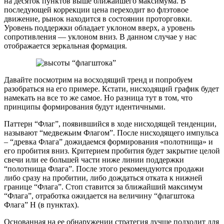
на десяток пунктов выше ближайшего максимума. В
последующей коррекции цена переходит во флэтовое
движение, рынок находится в состоянии проторговки.
Уровень поддержки обладает уклоном вверх, а уровень
сопротивления — уклоном вниз. В данном случае у нас
отображается зеркальная формация.
Давайте посмотрим на восходящий тренд и попробуем
разобраться на его примере. Кстати, нисходящий график будет
намекать на все то же самое. Но разница тут в том, что
принципы формирования будут идентичными.
Паттерн “Флаг”, появившийся в ходе нисходящей тенденции,
называют “медвежьим Флагом”. После нисходящего импульса
– “древка Флага” дожидаемся формирования «полотнища» и
его пробития вниз. Критерием пробития будет закрытие целой
свечи или ее большей части ниже линии поддержки
“полотнища Флага”. После этого рекомендуются продажи
либо сразу на пробитии, либо дождаться отката к нижней
границе “Флага”. Стоп ставится за ближайший максимум
“Флага”, отработка ожидается на величину “флагштока
Флага” Н (в пунктах).
Основанная на ее обнаружении стратегия лучше подходит для