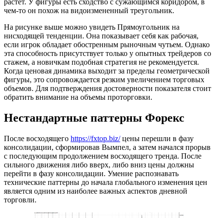
растет. У фигуры есть сходство с сужающимся коридором, в
чем-то он похож на видоизмененный треугольник.
На рисунке выше можно увидеть Прямоугольник на
нисходящей тенденции. Она показывает себя как рабочая,
если игрок обладает обостренным рыночным чутьем. Однако
эта способность присутствует только у опытных трейдеров со
стажем, а новичкам подобная стратегия не рекомендуется.
Когда ценовая динамика выходит за пределы геометрической
фигуры, это сопровождается резким увеличением торговых
объемов. Для подтверждения достоверности показателя стоит
обратить внимание на объемы проторговки.
Нестандартные паттерны Форекс
После восходящего
https://fxtop.biz/
цены перешли в фазу
консолидации, сформировав Вымпел, а затем начался прорыв
с последующим продолжением восходящего тренда. После
сильного движения либо вверх, либо вниз цены должны
перейти в фазу консолидации. Умение распознавать
технические паттерны до начала глобального изменения цен
является одним из наиболее важных аспектов дневной
торговли.