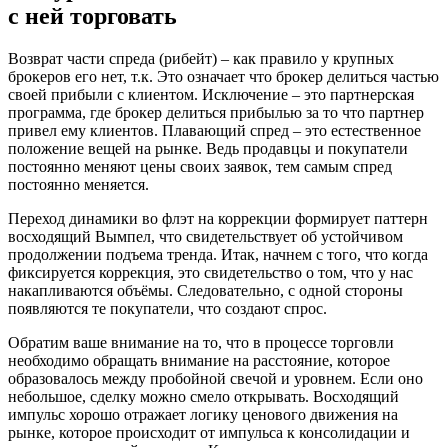
с ней торговать
Возврат части спреда (рибейт) – как правило у крупных
брокеров его нет, т.к. Это означает что брокер делиться частью
своей прибыли с клиентом. Исключение – это партнерская
программа, где брокер делиться прибылью за то что партнер
привел ему клиентов. Плавающий спред – это естественное
положение вещей на рынке. Ведь продавцы и покупатели
постоянно меняют цены своих заявок, тем самым спред
постоянно меняется.
Переход динамики во флэт на коррекции формирует паттерн
восходящий Вымпел, что свидетельствует об устойчивом
продолжении подъема тренда. Итак, начнем с того, что когда
фиксируется коррекция, это свидетельство о том, что у нас
накапливаются объёмы. Следовательно, с одной стороны
появляются те покупатели, что создают спрос.
Обратим ваше внимание на то, что в процессе торговли
необходимо обращать внимание на расстояние, которое
образовалось между пробойной свечой и уровнем. Если оно
небольшое, сделку можно смело открывать. Восходящий
импульс хорошо отражает логику ценового движения на
рынке, которое происходит от импульса к консолидации и