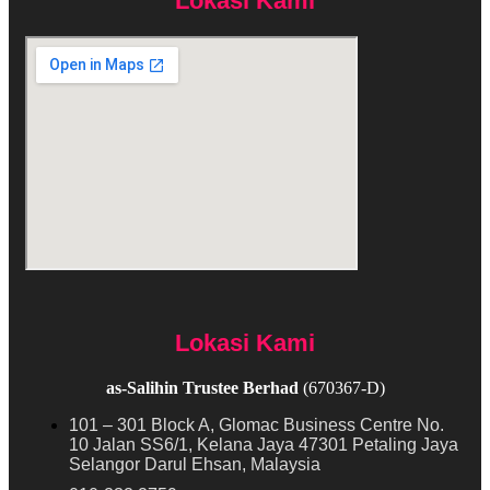
Lokasi Kami
Lokasi Kami
as-Salihin Trustee Berhad
(670367-D)
101 – 301 Block A, Glomac Business Centre No.
10 Jalan SS6/1, Kelana Jaya 47301 Petaling Jaya
Selangor Darul Ehsan, Malaysia