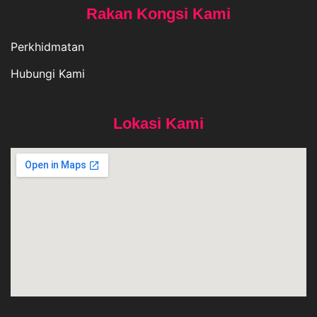
Rakan Kongsi Kami
Perkhidmatan
Hubungi Kami
Lokasi Kami