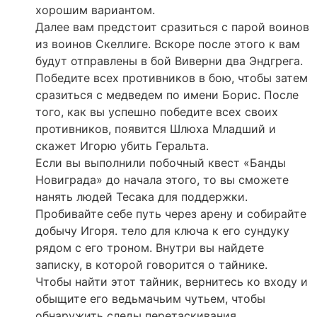
хорошим вариантом.
Далее вам предстоит сразиться с парой воинов
из воинов Скеллиге. Вскоре после этого к вам
будут отправлены в бой Виверни два Эндгрега.
Победите всех противников в бою, чтобы затем
сразиться с медведем по имени Борис. После
того, как вы успешно победите всех своих
противников, появится Шлюха Младший и
скажет Игорю убить Геральта.
Если вы выполнили побочный квест «Банды
Новиграда» до начала этого, то вы сможете
нанять людей Тесака для поддержки.
Пробивайте себе путь через арену и собирайте
добычу Игоря. тело для ключа к его сундуку
рядом с его троном. Внутри вы найдете
записку, в которой говорится о тайнике.
Чтобы найти этот тайник, вернитесь ко входу и
обыщите его ведьмачьим чутьем, чтобы
обнаружить следы перетаскивания,