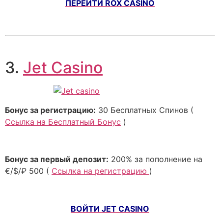
ПЕРЕЙТИ ROX CASINO
3.
Jet Casino
Бонус за регистрацию:
30 Бесплатных Спинов (
Ссылка на Бесплатный Бонус
)
Бонус за первый депозит:
200% за пополнение на
€/$/₽ 500 (
Ссылка на регистрацию
)
ВОЙТИ JET CASINO