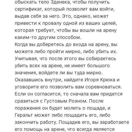
обыскать тело Зденека, чтобы получить
сертификат, который позволит вам войти,
выдав себя за него. Это, однако, может
привести к провалу одной из ваших целей,
которая требует, чтобы вы вошли на арену
каким-то другим способом.
Когда вы доберетесь до входа на арену, вы
можете либо пройти мирно, либо убить их.
Учитывая, что после этого вы собираетесь
убить всех на арене, не имеет большого
значения, войдете ли вы туда мирно.
Оказавшись внутри, найдите Игоря Крюка и
уговорите его позволить вам соревноваться.
Если он согласится, то сначала вам придется
сразиться с Густовым Роэном. После
поражения он будет молить о пощаде, и
Геральт может либо пощадить его, либо
закончить работу. Пощадив его, вы заработаете
его помощь на арене, что всегда является