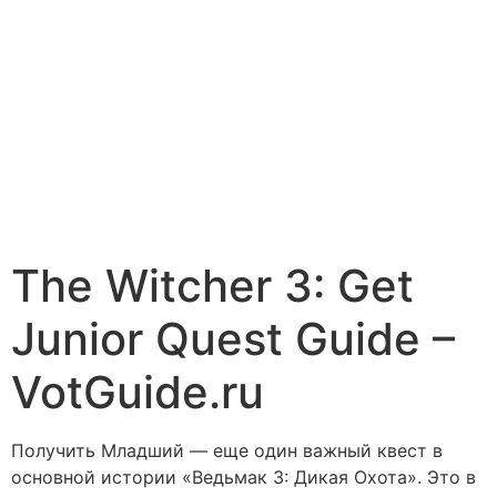
The Witcher 3: Get
Junior Quest Guide –
VotGuide.ru
Получить Младший — еще один важный квест в
основной истории «Ведьмак 3: Дикая Охота». Это в