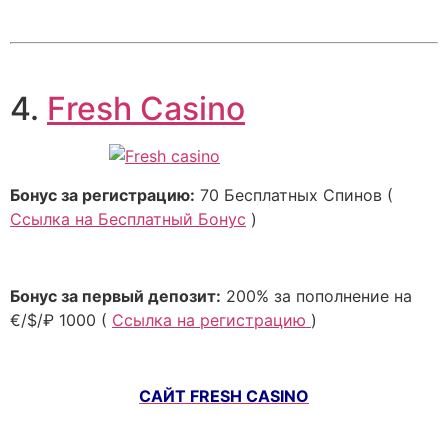
4.
Fresh Casino
Бонус за регистрацию:
70 Бесплатных Спинов (
Ссылка на Бесплатный Бонус
)
Бонус за первый депозит:
200% за пополнение на
€/$/₽ 1000 (
Ссылка на регистрацию
)
САЙТ FRESH CASINO