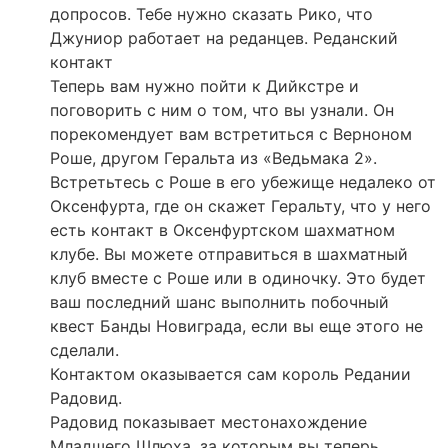
допросов. Тебе нужно сказать Рико, что
Джуниор работает на реданцев. Реданский
контакт
Теперь вам нужно пойти к Дийкстре и
поговорить с ним о том, что вы узнали. Он
порекомендует вам встретиться с Верноном
Роше, другом Геральта из «Ведьмака 2».
Встретьтесь с Роше в его убежище недалеко от
Оксенфурта, где он скажет Геральту, что у него
есть контакт в Оксенфуртском шахматном
клубе. Вы можете отправиться в шахматный
клуб вместе с Роше или в одиночку. Это будет
ваш последний шанс выполнить побочный
квест Банды Новиграда, если вы еще этого не
сделали.
Контактом оказывается сам король Редании
Радовид.
Радовид показывает местонахождение
Младшего Шлюха, за которым вы теперь