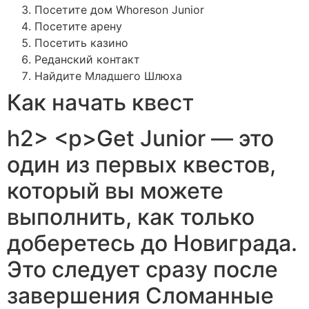
Посетите дом Whoreson Junior
Посетите арену
Посетить казино
Реданский контакт
Найдите Младшего Шлюха
Как начать квест
h2> <р>Get Junior — это
один из первых квестов,
который вы можете
выполнить, как только
доберетесь до Новиграда.
Это следует сразу после
завершения Сломанные