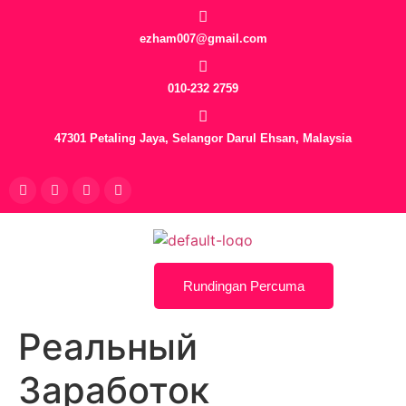
ezham007@gmail.com
010-232 2759
47301 Petaling Jaya, Selangor Darul Ehsan, Malaysia
Rundingan Percuma
Реальный
Заработок