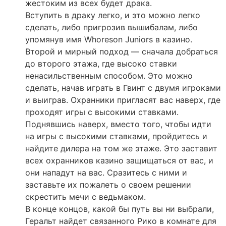
жестоким из всех будет драка.
Вступить в драку легко, и это можно легко
сделать, либо пригрозив вышибалам, либо
упомянув имя Whoreson Juniors в казино.
Второй и мирный подход — сначала добраться
до второго этажа, где высоко ставки
ненасильственным способом. Это можно
сделать, начав играть в Гвинт с двумя игроками
и выиграв. Охранники пригласят вас наверх, где
проходят игры с высокими ставками.
Поднявшись наверх, вместо того, чтобы идти
на игры с высокими ставками, пройдитесь и
найдите дилера на том же этаже. Это заставит
всех охранников казино защищаться от вас, и
они нападут на вас. Сразитесь с ними и
заставьте их пожалеть о своем решении
скрестить мечи с ведьмаком.
В конце концов, какой бы путь вы ни выбрали,
Геральт найдет связанного Рико в комнате для