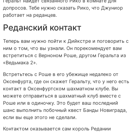
Геральт найдет связанного Рико в комнате для
допросов. Тебе нужно сказать Рико, что Джуниор
работает на реданцев.
Реданский контакт
Теперь вам нужно пойти к Дийкстре и поговорить с
ним о том, что вы узнали. Он порекомендует вам
встретиться с Верноном Роше, другом Геральта из
«Ведьмака 2».
Встретьтесь с Роше в его убежище недалеко от
Оксенфурта, где он скажет Геральту, что у него есть
контакт в Оксенфуртском шахматном клубе. Вы
можете отправиться в шахматный клуб вместе с
Роше или в одиночку. Это будет ваш последний
шанс выполнить побочный квест Банды Новиграда,
если вы еще этого не сделали.
Контактом оказывается сам король Редании