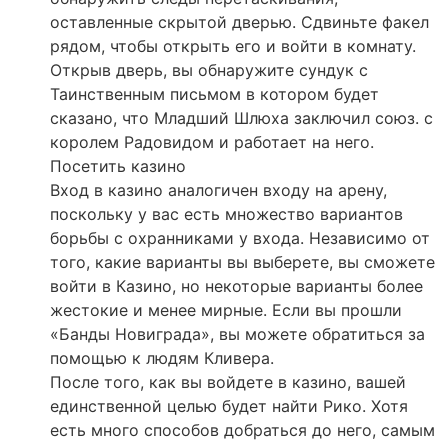
оставленные скрытой дверью. Сдвиньте факел
рядом, чтобы открыть его и войти в комнату.
Открыв дверь, вы обнаружите сундук с
Таинственным письмом в котором будет
сказано, что Младший Шлюха заключил союз. с
королем Радовидом и работает на него.
Посетить казино
Вход в казино аналогичен входу на арену,
поскольку у вас есть множество вариантов
борьбы с охранниками у входа. Независимо от
того, какие варианты вы выберете, вы сможете
войти в Казино, но некоторые варианты более
жестокие и менее мирные. Если вы прошли
«Банды Новиграда», вы можете обратиться за
помощью к людям Кливера.
После того, как вы войдете в казино, вашей
единственной целью будет найти Рико. Хотя
есть много способов добраться до него, самым