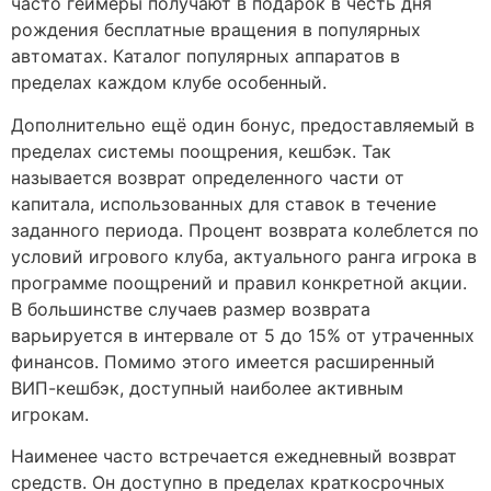
часто геймеры получают в подарок в честь дня
рождения бесплатные вращения в популярных
автоматах. Каталог популярных аппаратов в
пределах каждом клубе особенный.
Дополнительно ещё один бонус, предоставляемый в
пределах системы поощрения, кешбэк. Так
называется возврат определенного части от
капитала, использованных для ставок в течение
заданного периода. Процент возврата колеблется по
условий игрового клуба, актуального ранга игрока в
программе поощрений и правил конкретной акции.
В большинстве случаев размер возврата
варьируется в интервале от 5 до 15% от утраченных
финансов. Помимо этого имеется расширенный
ВИП-кешбэк, доступный наиболее активным
игрокам.
Наименее часто встречается ежедневный возврат
средств. Он доступно в пределах краткосрочных