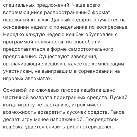
специальных предложений. Чаще всего
встречающийся распространенный формат
недельный кешбэк. Данный подарок вручается на
основании недели с понедельника по воскресенье.
Нередко каждую неделю кешбэк обусловлен с
программой лояльности, но способен и
предоставляться в форме самостоятельного
предложения. Существуют заведения,
выплачивающие кешбэк в качестве компенсации
участникам, не выигравшим в соревновании на
игровых автоматах.
Основной из ключевых плюсов кешбэка шанс
частичной возврата проигранных средств. Пускай
когда игроку не фартануло, игрок имеет
возможность возвратить кусочек средств. Такое
делает игру менее напряженной. Посредством
кешбэка удается снизить риск потери денег.