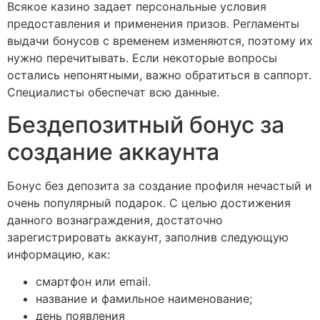
Всякое казино задает персональные условия
предоставления и применения призов. Регламенты
выдачи бонусов с временем изменяются, поэтому их
нужно перечитывать. Если некоторые вопросы
остались непонятными, важно обратиться в саппорт.
Специалисты обеспечат всю данные.
Бездепозитный бонус за
создание аккаунта
Бонус без депозита за создание профиля нечастый и
очень популярный подарок. С целью достижения
данного вознаграждения, достаточно
зарегистрировать аккаунт, заполнив следующую
информацию, как:
смартфон или email.
название и фамильное наименование;
день появления