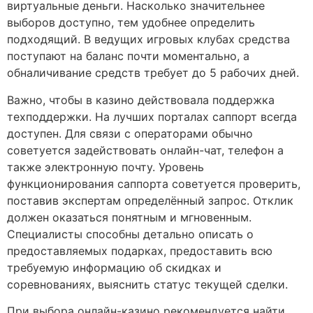
виртуальные деньги. Насколько значительнее
выборов доступно, тем удобнее определить
подходящий. В ведущих игровых клубах средства
поступают на баланс почти моментально, а
обналичивание средств требует до 5 рабочих дней.
Важно, чтобы в казино действовала поддержка
техподдержки. На лучших порталах саппорт всегда
доступен. Для связи с операторами обычно
советуется задействовать онлайн-чат, телефон а
также электронную почту. Уровень
функционирования саппорта советуется проверить,
поставив экспертам определённый запрос. Отклик
должен оказаться понятным и мгновенным.
Специалисты способны детально описать о
предоставляемых подарках, предоставить всю
требуемую информацию об скидках и
соревнованиях, выяснить статус текущей сделки.
При выбора онлайн-казино рекомендуется найти