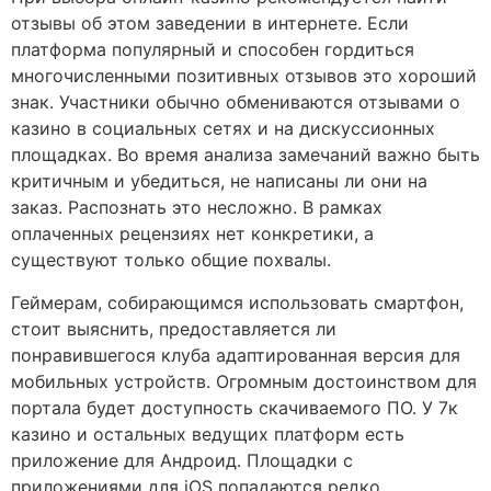
отзывы об этом заведении в интернете. Если
платформа популярный и способен гордиться
многочисленными позитивных отзывов это хороший
знак. Участники обычно обмениваются отзывами о
казино в социальных сетях и на дискуссионных
площадках. Во время анализа замечаний важно быть
критичным и убедиться, не написаны ли они на
заказ. Распознать это несложно. В рамках
оплаченных рецензиях нет конкретики, а
существуют только общие похвалы.
Геймерам, собирающимся использовать смартфон,
стоит выяснить, предоставляется ли
понравившегося клуба адаптированная версия для
мобильных устройств. Огромным достоинством для
портала будет доступность скачиваемого ПО. У 7к
казино и остальных ведущих платформ есть
приложение для Андроид. Площадки с
приложениями для iOS попадаются редко.