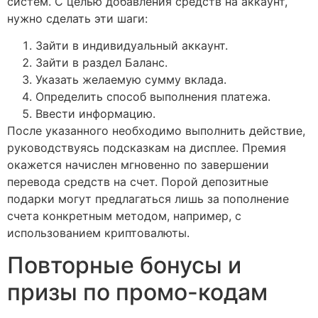
систем. С целью добавления средств на аккаунт,
нужно сделать эти шаги:
Зайти в индивидуальный аккаунт.
Зайти в раздел Баланс.
Указать желаемую сумму вклада.
Определить способ выполнения платежа.
Ввести информацию.
После указанного необходимо выполнить действие,
руководствуясь подсказкам на дисплее. Премия
окажется начислен мгновенно по завершении
перевода средств на счет. Порой депозитные
подарки могут предлагаться лишь за пополнение
счета конкретным методом, например, с
использованием криптовалюты.
Повторные бонусы и
призы по промо-кодам