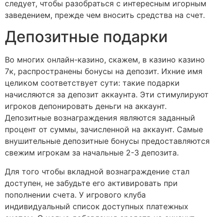
следует, чтобы разобраться с интересным игорным
заведением, прежде чем вносить средства на счет.
Депозитные подарки
Во многих онлайн-казино, скажем, в казино казино
7к, распространены бонусы на депозит. Ихние имя
целиком соответствует сути: такие подарки
начисляются за депозит аккаунта. Эти стимулируют
игроков депонировать деньги на аккаунт.
Депозитные вознаграждения являются заданный
процент от суммы, зачисленной на аккаунт. Самые
внушительные депозитные бонусы предоставляются
свежим игрокам за начальные 2-3 депозита.
Для того чтобы вкладной вознаграждение стал
доступен, не забудьте его активировать при
пополнении счета. У игрового клуба
индивидуальный список доступных платежных