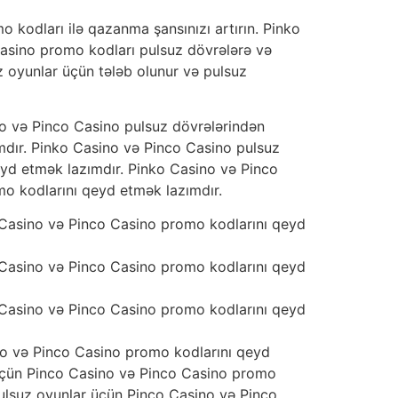
 kodları ilə qazanma şansınızı artırın. Pinko
asino promo kodları pulsuz dövrələrə və
z oyunlar üçün tələb olunur və pulsuz
no və Pinco Casino pulsuz dövrələrindən
mdır. Pinko Casino və Pinco Casino pulsuz
yd etmək lazımdır. Pinko Casino və Pinco
o kodlarını qeyd etmək lazımdır.
 Casino və Pinco Casino promo kodlarını qeyd
 Casino və Pinco Casino promo kodlarını qeyd
 Casino və Pinco Casino promo kodlarını qeyd
no və Pinco Casino promo kodlarını qeyd
 üçün Pinco Casino və Pinco Casino promo
pulsuz oyunlar üçün Pinco Casino və Pinco