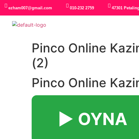
ezham007@gmail.com
010-232 2759
47301 Petalin
Pinco Online Kazi
(2)
Pinco Online Kazi
▶️ OYNA