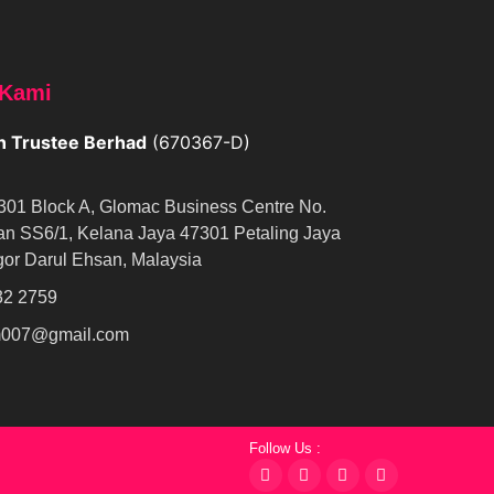
 Kami
in Trustee Berhad
(670367-D)
301 Block A, Glomac Business Centre No.
an SS6/1, Kelana Jaya 47301 Petaling Jaya
or Darul Ehsan, Malaysia
32 2759
007@gmail.com
Follow Us :