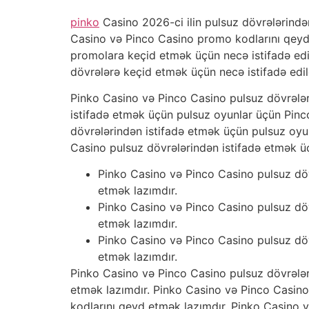
pinko
Casino 2026-ci ilin pulsuz dövrələrindən
Casino və Pinco Casino promo kodlarını qeyd 
promolara keçid etmək üçün necə istifadə edi
dövrələrə keçid etmək üçün necə istifadə edilə
Pinko Casino və Pinco Casino pulsuz dövrələr
istifadə etmək üçün pulsuz oyunlar üçün Pin
dövrələrindən istifadə etmək üçün pulsuz oyu
Casino pulsuz dövrələrindən istifadə etmək ü
Pinko Casino və Pinco Casino pulsuz dö
etmək lazımdır.
Pinko Casino və Pinco Casino pulsuz dö
etmək lazımdır.
Pinko Casino və Pinco Casino pulsuz dö
etmək lazımdır.
Pinko Casino və Pinco Casino pulsuz dövrələ
etmək lazımdır. Pinko Casino və Pinco Casin
kodlarını qeyd etmək lazımdır. Pinko Casino 