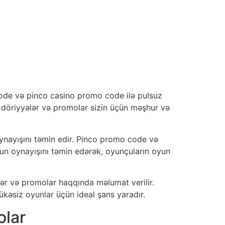
code və pinco casino promo code ilə pulsuz
z döriyyələr və promolar sizin üçün məşhur və
ynayışını təmin edir. Pinco promo code və
un oynayışını təmin edərək, oyunçuların oyun
lər və promolar haqqında məlumat verilir.
ükəsiz oyunlar üçün ideal şans yaradır.
olar