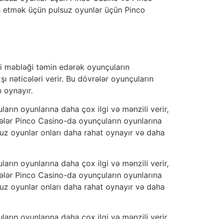
ə etmək üçün pulsuz oyunlar üçün Pinco
li məbləği təmin edərək oyunçuların
 nəticələri verir. Bu dövrələr oyunçuların
 oynayır.
arın oyunlarına daha çox ilgi və mənzili verir,
rələr Pinco Casino-da oyunçuların oyunlarına
lsuz oyunlar onları daha rahat oynayır və daha
arın oyunlarına daha çox ilgi və mənzili verir,
rələr Pinco Casino-da oyunçuların oyunlarına
lsuz oyunlar onları daha rahat oynayır və daha
arın oyunlarına daha çox ilgi və mənzili verir,