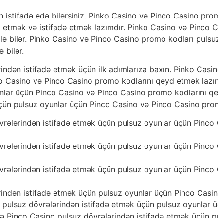
 istifadə edə bilərsiniz. Pinko Casino və Pinco Casino promo
etmək və istifadə etmək lazımdır. Pinko Casino və Pinco C
lə bilər. Pinko Casino və Pinco Casino promo kodları pulsu
 bilər.
indən istifadə etmək üçün ilk adımlarıza baxın. Pinko Casi
co Casino və Pinco Casino promo kodlarını qeyd etmək lazı
nlar üçün Pinco Casino və Pinco Casino promo kodlarını qe
çün pulsuz oyunlar üçün Pinco Casino və Pinco Casino prom
vrələrindən istifadə etmək üçün pulsuz oyunlar üçün Pinco
vrələrindən istifadə etmək üçün pulsuz oyunlar üçün Pinco
vrələrindən istifadə etmək üçün pulsuz oyunlar üçün Pinco
rindən istifadə etmək üçün pulsuz oyunlar üçün Pinco Casi
o pulsuz dövrələrindən istifadə etmək üçün pulsuz oyunlar
və Pinco Casino pulsuz dövrələrindən istifadə etmək üçün 