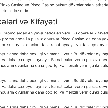
Pinko Casino və Pinco Casino pulsuz dövrələrindən istifad
 etmək lazımdır.
ələri və Kifayəti
 promolardan ən yaxşı nəticələri verir. Bu dövrələr kifayət
co promo code ilə pulsuz dövrələr Pinco Casino-da daha yaxşı
ki pulsuz oyunlar onları daha rahat oynayır və daha çox oyun
unlarına daha çox ilgi və mənzili verir. Bu dövrələr oyunçul
r və daha çox oyun oynayır. Bu nəticələri verən pulsuz döv
unçuların oyunlarına daha çox ilgi və mənzili verir, çünki pu
unlarına daha çox ilgi və mənzili verir. Bu dövrələr oyunçul
r və daha çox oyun oynayır. Bu nəticələri verən pulsuz döv
unçuların oyunlarına daha çox ilgi və mənzili verir, çünki pu
unlarına daha çox ilgi və mənzili verir. Bu dövrələr oyunçul