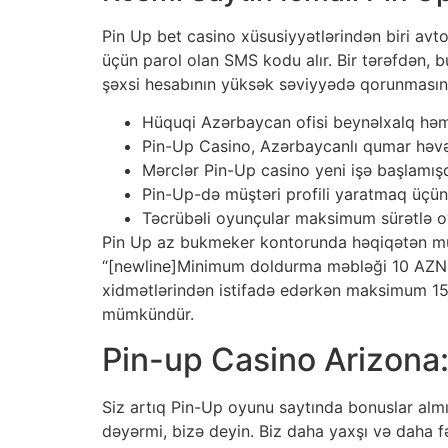
Pin Up bet casino xüsusiyyətlərindən biri avto
üçün parol olan SMS kodu alır. Bir tərəfdən, 
şəxsi hesabının yüksək səviyyədə qorunmasını
Hüquqi Azərbaycan ofisi beynəlxalq həmka
Pin-Up Casino, Azərbaycanlı qumar həvəs
Mərclər Pin-Up casino yeni işə başlamışdı
Pin-Up-də müştəri profili yaratmaq üçün 
Təcrübəli oyunçular maksimum sürətlə o
Pin Up az bukmeker kontorunda həqiqətən müxt
“[newline]Minimum doldurma məbləği 10 AZN
xidmətlərindən istifadə edərkən maksimum 15
mümkündür.
Pin-up Casino Arizona
Siz artıq Pin-Up oyunu saytında bonuslar al
dəyərmi, bizə deyin. Biz daha yaxşı və daha fə