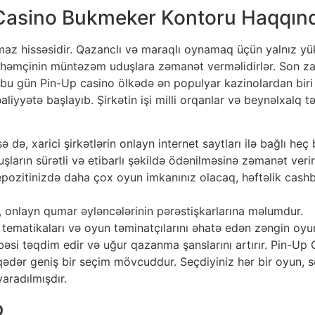
 Casino Bukmeker Kontoru Haqqınd
az hissəsidir. Qazanclı və maraqlı oynamaq üçün yalnız yüks
alı, həmçinin müntəzəm uduşlara zəmanət verməlidirlər. Son
ə bu gün Pin-Up casino ölkədə ən populyar kazinolardan bir
aliyyətə başlayıb. Şirkətin işi milli orqanlar və beynəlxalq 
ə də, xarici şirkətlərin onlayn internet saytları ilə bağlı he
şların sürətli və etibarlı şəkildə ödənilməsinə zəmanət verir
pozitinizdə daha çox oyun imkanınız olacaq, həftəlik cashba
, onlayn qumar əyləncələrinin pərəstişkarlarına məlumdur.
 tematikaları və oyun təminatçılarını əhatə edən zəngin oyun
əsi təqdim edir və uğur qazanma şanslarını artırır. Pin-Up C
qədər geniş bir seçim mövcuddur. Seçdiyiniz hər bir oyun, 
aradılmışdır.
p