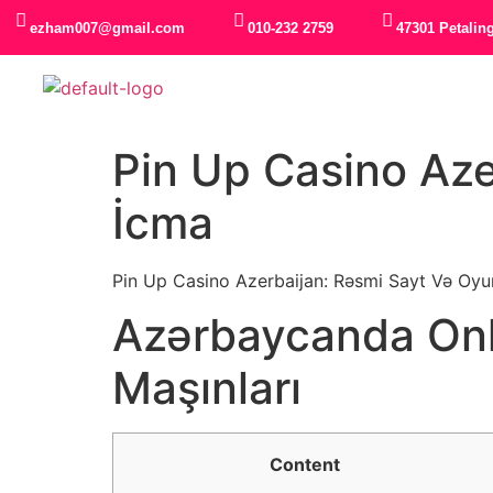
ezham007@gmail.com
010-232 2759
47301 Petalin
Pin Up Casino Aze
İcma
Pin Up Casino Azerbaijan: Rəsmi Sayt Və Oyun
Azərbaycanda Onl
Maşınları
Content