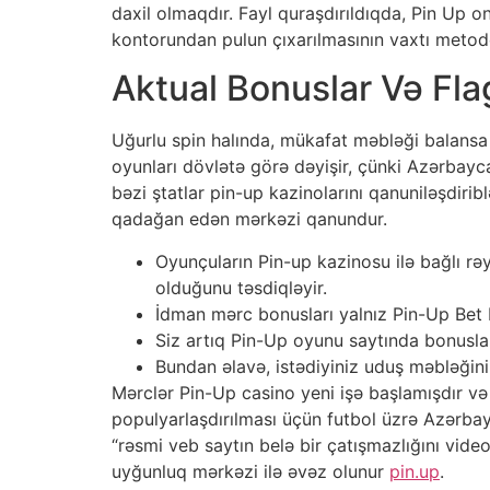
daxil olmaqdır. Fayl quraşdırıldıqda, Pin U
kontorundan pulun çıxarılmasının vaxtı metodd
Aktual Bonuslar Və Fl
Uğurlu spin halında, mükafat məbləği balansa
oyunları dövlətə görə dəyişir, çünki Azərbayca
bəzi ştatlar pin-up kazinolarını qanuniləşdiribl
qadağan edən mərkəzi qanundur.
Oyunçuların Pin-up kazinosu ilə bağlı rə
olduğunu təsdiqləyir.
İdman mərc bonusları yalnız Pin-Up Bet b
Siz artıq Pin-Up oyunu saytında bonuslar
Bundan əlavə, istədiyiniz uduş məbləğini 
Mərclər Pin-Up casino yeni işə başlamışdır və 
populyarlaşdırılması üçün futbol üzrə Azərbay
“rəsmi veb saytın belə bir çatışmazlığını vide
uyğunluq mərkəzi ilə əvəz olunur
pin.up
.