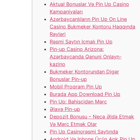
Aktual Bonuslar Və Pin Up Casino
Kampaniyaları
Azərbaycanlıların Pin Up On Line
Casino Bukmeker Kontoru Haqqında
Rəyləri
Rəsmi Saytın Icmalı Pin Up
Pin-up Casino Arizona:
Azərbaycanda Qanuni Onlayn-
kazino
Bukmeker Kontorundan Digər
Bonuslar Pin-up
Mobil Proqram Pin Up
Burada App Download Pin Up
Pin Up: Bahisçidən Mərc
Əlavə Pin-up
Depozit Bonusu – Necə Əldə Etmək
Və Mərc Etmək Olar
Pin Up Casinorəsmi Saytında
Android Və Iphone Üçün Apk Pin Up