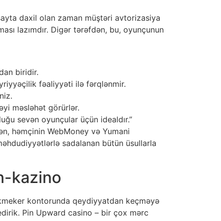
 sayta daxil olan zaman müştəri avtorizasiya
ması lazımdır. Digər tərəfdən, bu, oyunçunun
an biridir.
yyəçilik fəaliyyəti ilə fərqlənmir.
niz.
yi məsləhət görürlər.
uğu sevən oyunçular üçün idealdır.”
dən, həmçinin WebMoney və Yumani
hdudiyyətlərlə sadalanan bütün üsullarla
n-kazino
u bukmeker kontorunda qeydiyyatdan keçməyə
 edirik. Pin Upward casino – bir çox mərc