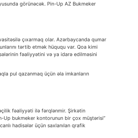
menyusunda görünəcək. Pin-Up AZ Bukmeker
 vasitəsilə çıxarmaq olar. Azərbaycanda qumar
nunlarını tərtib etmək hüququ var. Qoa kimi
ələrinin fəaliyyətini və ya idarə edilməsini
maqla pul qazanmaq üçün əla imkanların
ik fəaliyyəti ilə fərqlənmir. Şirkətin
Pin-Up bukmeker kontorunun bir çox müştərisi”
canlı hadisələr üçün saxlanılan qrafik