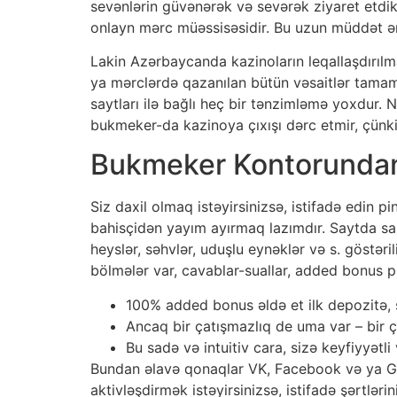
sevənlərin güvənərək və sevərək ziyaret etdikl
onlayn mərc müəssisəsidir. Bu uzun müddət ər
Lakin Azərbaycanda kazinoların leqallaşdırılmas
ya mərclərdə qazanılan bütün vəsaitlər tamamilə
saytları ilə bağlı heç bir tənzimləmə yoxdur.
bukmeker-da kazinoya çıxışı dərc etmir, çünki 
Bukmeker Kontorundan
Siz daxil olmaq istəyirsinizsə, istifadə edin p
bahisçidən yayım ayırmaq lazımdır. Saytda sah
heyslər, səhvlər, uduşlu eynəklər və s. göstəril
bölmələr var, cavablar-suallar, added bonus pr
100% added bonus əldə et ilk depozitə, 
Ancaq bir çatışmazlıq de uma var – bir ço
Bu sadə və intuitiv cara, sizə keyfiyyətl
Bundan əlavə qonaqlar VK, Facebook və ya Goog
aktivləşdirmək istəyirsinizsə, istifadə şərtlər