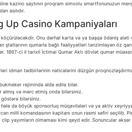
p online kazino saytının proqram simvolu smartfonunuzun 
an asılıdır.
ag Up Casino Kampaniyaları
 köçürüləcəkdir. Onu dərhal karta və ya başqa ödəniş aləti
n ştatlarının qumarla bağlı fəaliyyətləri tənzimləyən öz qa
ər. 1867-ci il tarixli İctimai Qumar Aktı dövlət qumar müəssis
yləri idman tədbirlərinin nəticələrini düzgün proqnozlaşdır
ukmeker rejimində əldə edilə bilər.
 almış və mərc etmiş onda bilərsiniz.
göstərə bilərsiniz.
hələ də böyük sponsorluq müqavilələri və ya aktiv xeyriyyəçil
can milli komandasının kapitanı onun rəsmi səfiri seçilib. 
o clip yayımların olmaması kimi qeyd edir. Sonuncular əksər 