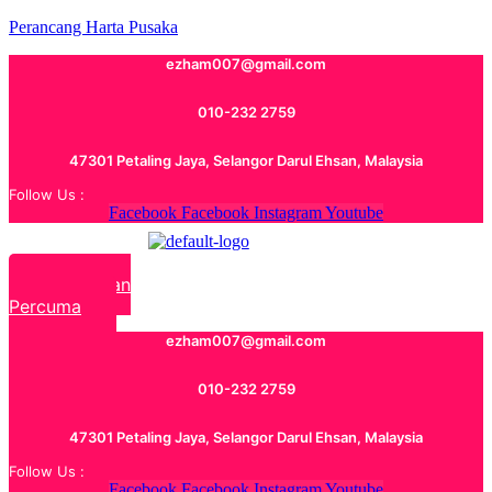
Perancang Harta Pusaka
ezham007@gmail.com
010-232 2759
47301 Petaling Jaya, Selangor Darul Ehsan, Malaysia
Follow Us :
Facebook
Facebook
Instagram
Youtube
Rundingan
Percuma
ezham007@gmail.com
010-232 2759
47301 Petaling Jaya, Selangor Darul Ehsan, Malaysia
Follow Us :
Facebook
Facebook
Instagram
Youtube