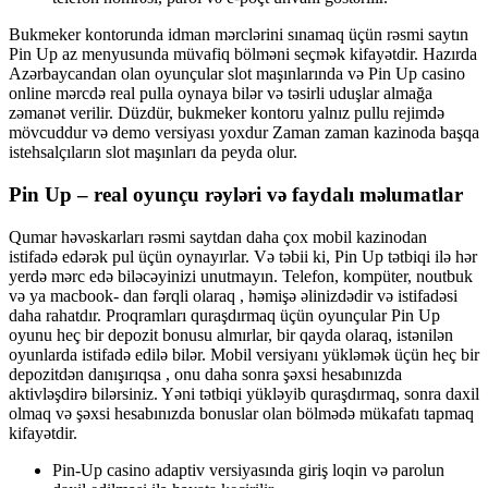
Bukmeker kontorunda idman mərclərini sınamaq üçün rəsmi saytın
Pin Up az menyusunda müvafiq bölməni seçmək kifayətdir. Hazırda
Azərbaycandan olan oyunçular slot maşınlarında və Pin Up casino
online mərcdə real pulla oynaya bilər və təsirli uduşlar almağa
zəmanət verilir. Düzdür, bukmeker kontoru yalnız pullu rejimdə
mövcuddur və demo versiyası yoxdur Zaman zaman kazinoda başqa
istehsalçıların slot maşınları da peyda olur.
Pin Up – real oyunçu rəyləri və faydalı məlumatlar
Qumar həvəskarları rəsmi saytdan daha çox mobil kazinodan
istifadə edərək pul üçün oynayırlar. Və təbii ki, Pin Up tətbiqi ilə hər
yerdə mərc edə biləcəyinizi unutmayın. Telefon, kompüter, noutbuk
və ya macbook- dan fərqli olaraq , həmişə əlinizdədir və istifadəsi
daha rahatdır. Proqramları quraşdırmaq üçün oyunçular Pin Up
oyunu heç bir depozit bonusu almırlar, bir qayda olaraq, istənilən
oyunlarda istifadə edilə bilər. Mobil versiyanı yükləmək üçün heç bir
depozitdən danışırıqsa , onu daha sonra şəxsi hesabınızda
aktivləşdirə bilərsiniz. Yəni tətbiqi yükləyib quraşdırmaq, sonra daxil
olmaq və şəxsi hesabınızda bonuslar olan bölmədə mükafatı tapmaq
kifayətdir.
Pin-Up casino adaptiv versiyasında giriş loqin və parolun