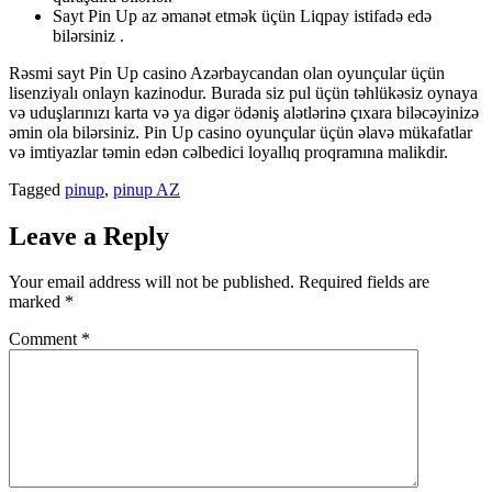
Sayt Pin Up az əmanət etmək üçün Liqpay istifadə edə
bilərsiniz .
Rəsmi sayt Pin Up casino Azərbaycandan olan oyunçular üçün
lisenziyalı onlayn kazinodur. Burada siz pul üçün təhlükəsiz oynaya
və uduşlarınızı karta və ya digər ödəniş alətlərinə çıxara biləcəyinizə
əmin ola bilərsiniz. Pin Up casino oyunçular üçün əlavə mükafatlar
və imtiyazlar təmin edən cəlbedici loyallıq proqramına malikdir.
Tagged
pinup
,
pinup AZ
Leave a Reply
Your email address will not be published.
Required fields are
marked
*
Comment
*