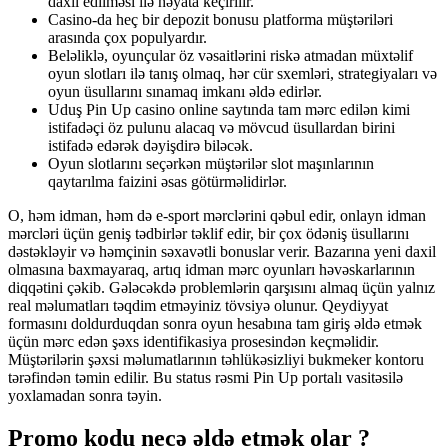
daxil edilməsi ilə həyata keçirilir.
Casino-da heç bir depozit bonusu platforma müştəriləri
arasında çox populyardır.
Beləliklə, oyunçular öz vəsaitlərini riskə atmadan müxtəlif
oyun slotları ilə tanış olmaq, hər cür sxemləri, strategiyaları və
oyun üsullarını sınamaq imkanı əldə edirlər.
Uduş Pin Up casino online saytında tam mərc edilən kimi
istifadəçi öz pulunu alacaq və mövcud üsullardan birini
istifadə edərək dəyişdirə biləcək.
Oyun slotlarını seçərkən müştərilər slot maşınlarının
qaytarılma faizini əsas götürməlidirlər.
O, həm idman, həm də e-sport mərclərini qəbul edir, onlayn idman
mərcləri üçün geniş tədbirlər təklif edir, bir çox ödəniş üsullarını
dəstəkləyir və həmçinin səxavətli bonuslar verir. Bazarına yeni daxil
olmasına baxmayaraq, artıq idman mərc oyunları həvəskarlarının
diqqətini çəkib. Gələcəkdə problemlərin qarşısını almaq üçün yalnız
real məlumatları təqdim etməyiniz tövsiyə olunur. Qeydiyyat
formasını doldurduqdan sonra oyun hesabına tam giriş əldə etmək
üçün mərc edən şəxs identifikasiya prosesindən keçməlidir.
Müştərilərin şəxsi məlumatlarının təhlükəsizliyi bukmeker kontoru
tərəfindən təmin edilir. Bu status rəsmi Pin Up portalı vasitəsilə
yoxlamadan sonra təyin.
Promo kodu necə əldə etmək olar ?