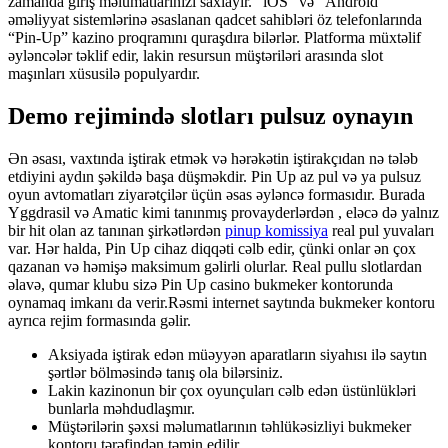
zamanda giriş məlumatlarınızı saxlayır. “iOS” və “Android”
əməliyyat sistemlərinə əsaslanan qadcet sahibləri öz telefonlarında
“Pin-Up” kazino proqramını quraşdıra bilərlər. Platforma müxtəlif
əyləncələr təklif edir, lakin resursun müştəriləri arasında slot
maşınları xüsusilə populyardır.
Demo rejimində slotları pulsuz oynayın
Ən əsası, vaxtında iştirak etmək və hərəkətin iştirakçıdan nə tələb
etdiyini aydın şəkildə başa düşməkdir. Pin Up az pul və ya pulsuz
oyun avtomatları ziyarətçilər üçün əsas əyləncə formasıdır. Burada
Yggdrasil və Amatic kimi tanınmış provayderlərdən , eləcə də yalnız
bir hit olan az tanınan şirkətlərdən
pinup komissiya
real pul yuvaları
var. Hər halda, Pin Up cihaz diqqəti cəlb edir, çünki onlar ən çox
qazanan və həmişə maksimum gəlirli olurlar. Real pullu slotlardan
əlavə, qumar klubu sizə Pin Up casino bukmeker kontorunda
oynamaq imkanı da verir.Rəsmi internet saytında bukmeker kontoru
ayrıca rejim formasında gəlir.
Aksiyada iştirak edən müəyyən aparatların siyahısı ilə saytın
şərtlər bölməsində tanış ola bilərsiniz.
Lakin kazinonun bir çox oyunçuları cəlb edən üstünlükləri
bunlarla məhdudlaşmır.
Müştərilərin şəxsi məlumatlarının təhlükəsizliyi bukmeker
kontoru tərəfindən təmin edilir.