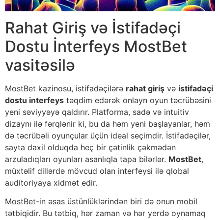
Rahat Giriş və İstifadəçi
Dostu İnterfeys MostBet
vasitəsilə
MostBet kazinosu, istifadəçilərə
rahat giriş
və
istifadəçi
dostu interfeys
təqdim edərək onlayn oyun təcrübəsini
yeni səviyyəyə qaldırır. Platforma, sadə və intuitiv
dizaynı ilə fərqlənir ki, bu da həm yeni başlayanlar, həm
də təcrübəli oyunçular üçün ideal seçimdir. İstifadəçilər,
sayta daxil olduqda heç bir çətinlik çəkmədən
arzuladıqları oyunları asanlıqla tapa bilərlər.
MostBet
,
müxtəlif dillərdə mövcud olan interfeysi ilə qlobal
auditoriyaya xidmət edir.
MostBet-in əsas üstünlüklərindən biri də onun mobil
tətbiqidir. Bu tətbiq, hər zaman və hər yerdə oynamaq