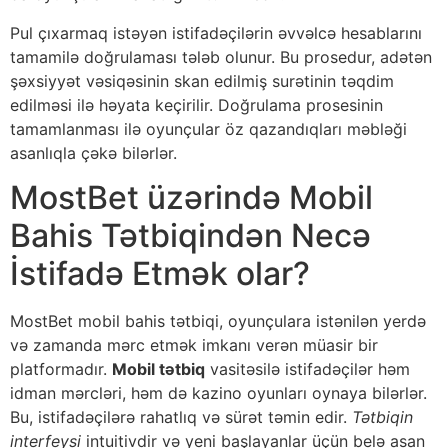
Pul çıxarmaq istəyən istifadəçilərin əvvəlcə hesablarını
tamamilə doğrulaması tələb olunur. Bu prosedur, adətən
şəxsiyyət vəsiqəsinin skan edilmiş surətinin təqdim
edilməsi ilə həyata keçirilir. Doğrulama prosesinin
tamamlanması ilə oyunçular öz qazandıqları məbləği
asanlıqla çəkə bilərlər.
MostBet üzərində Mobil
Bahis Tətbiqindən Necə
İstifadə Etmək olar?
MostBet mobil bahis tətbiqi, oyunçulara istənilən yerdə
və zamanda mərc etmək imkanı verən müasir bir
platformadır.
Mobil tətbiq
vasitəsilə istifadəçilər həm
idman mərcləri, həm də kazino oyunları oynaya bilərlər.
Bu, istifadəçilərə rahatlıq və sürət təmin edir.
Tətbiqin
interfeysi
intuitivdir və yeni başlayanlar üçün belə asan