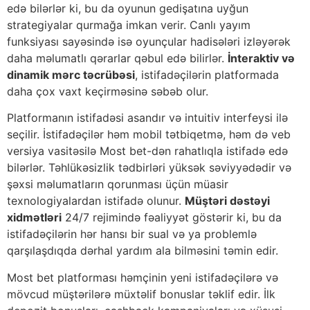
edə bilərlər ki, bu da oyunun gedişatına uyğun
strategiyalar qurmağa imkan verir. Canlı yayım
funksiyası sayəsində isə oyunçular hadisələri izləyərək
daha məlumatlı qərarlar qəbul edə bilirlər.
İnteraktiv və
dinamik mərc təcrübəsi
, istifadəçilərin platformada
daha çox vaxt keçirməsinə səbəb olur.
Platformanın istifadəsi asandır və intuitiv interfeysi ilə
seçilir. İstifadəçilər həm mobil tətbiqetmə, həm də veb
versiya vasitəsilə Most bet-dən rahatlıqla istifadə edə
bilərlər. Təhlükəsizlik tədbirləri yüksək səviyyədədir və
şəxsi məlumatların qorunması üçün müasir
texnologiyalardan istifadə olunur.
Müştəri dəstəyi
xidmətləri
24/7 rejimində fəaliyyət göstərir ki, bu da
istifadəçilərin hər hansı bir sual və ya problemlə
qarşılaşdıqda dərhal yardım ala bilməsini təmin edir.
Most bet platforması həmçinin yeni istifadəçilərə və
mövcud müştərilərə müxtəlif bonuslar təklif edir. İlk