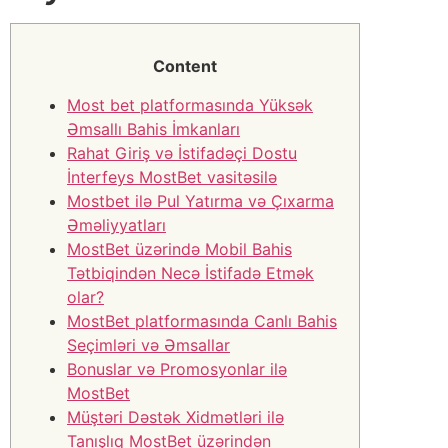
Content
Most bet platformasında Yüksək
Əmsallı Bahis İmkanları
Rahat Giriş və İstifadəçi Dostu
İnterfeys MostBet vasitəsilə
Mostbet ilə Pul Yatırma və Çıxarma
Əməliyyatları
MostBet üzərində Mobil Bahis
Tətbiqindən Necə İstifadə Etmək
olar?
MostBet platformasında Canlı Bahis
Seçimləri və Əmsallar
Bonuslar və Promosyonlar ilə
MostBet
Müştəri Dəstək Xidmətləri ilə
Tanışlıq MostBet üzərindən