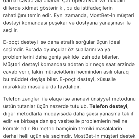
dərhal cavab ala bilərlər. Çat operativdir və müxtəlif
dillərdə xidmət göstərir ki, bu da istifadəçilərin
rahatlığını təmin edir. Eyni zamanda, MostBet-in müştəri
dəstəyi komandası peşəkar və dostyana yanaşması ilə
seçilir.
E-poçt dəstəyi isə daha ətraflı sorğular üçün ideal
seçimdir. Burada oyunçular öz suallarını və ya
problemlərini daha geniş şəkildə izah edə bilərlər.
Müştəri dəstəyi komandası adətən bir neçə saat ərzində
cavab verir, lakin müraciətlərin həcmindən asılı olaraq
bu müddət dəyişə bilər. E-poçt dəstəyi, xüsusilə
mürəkkəb məsələlərdə faydalıdır.
Telefon zəngləri ilə əlaqə isə ənənəvi ünsiyyət metodunu
üstün tutanlar üçün nəzərdə tutulub.
Telefon dəstəyi
,
digər metodlarla müqayisədə daha şəxsi yanaşma təklif
edir və birbaşa danışıq vasitəsilə problemlərin həllinə
kömək edir. Bu metod həmçinin texniki məsələlərin
dərhal həlli üçün əla seçimdir. MostBet-in müştəri dəstək