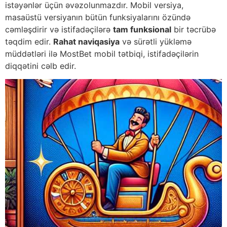
istəyənlər üçün əvəzolunmazdır. Mobil versiya,
masaüstü versiyanın bütün funksiyalarını özündə
cəmləşdirir və istifadəçilərə
tam funksional
bir təcrübə
təqdim edir.
Rahat naviqasiya
və sürətli yükləmə
müddətləri ilə MostBet mobil tətbiqi, istifadəçilərin
diqqətini cəlb edir.