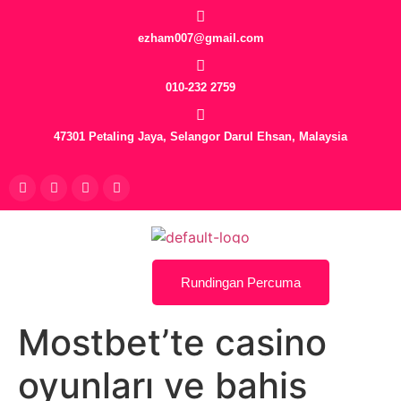
ezham007@gmail.com
010-232 2759
47301 Petaling Jaya, Selangor Darul Ehsan, Malaysia
Rundingan Percuma
Mostbet’te casino
oyunları ve bahis