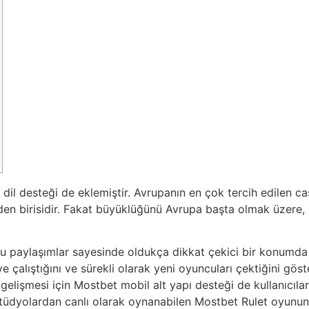
 dil desteği de eklemiştir. Avrupanın en çok tercih edilen ca
nden birisidir. Fakat büyüklüğünü Avrupa başta olmak üzere
u paylaşımlar sayesinde oldukça dikkat çekici bir konumda
 çalıştığını ve sürekli olarak yeni oyuncuları çektiğini göste
gelişmesi için Mostbet mobil alt yapı desteği de kullanıcılar
tüdyolardan canlı olarak oynanabilen Mostbet Rulet oyunun