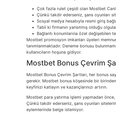
Çok fazla rulet çeşidi olan Mostbet Canlı 
Çünkü takdir ederseniz, şans oyunları sit
Sosyal medya hesabıyla resmi giriş bağlan
Tabii ki firmanın yansıtmış olduğu olgula
Bağlantı konumlarına özel değişebilen te
Mostbet promosyon imkanları üyeleri memnun e
tanımlanmaktadır. Deneme bonusu bulunmaması 
kullanıcıların hoşuna gidiyor.
Mostbet Bonus Çevrim Şar
Mostbet Bonus Çevrim Şartları, her bonus say
gerekir. Mostbet bonus köşesinde bir birinden 
keyfinizi katlayın ve kazançlarınızı artırın.
Mostbet para yatırma işlemi yapmadan önce, y
Çünkü takdir ederseniz, şans oyunları sitelerin
eylemlerinde belge istemiyor.