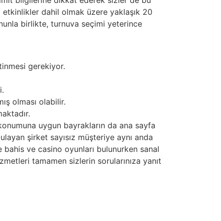
 etkinlikler dahil olmak üzere yaklaşık 20
nunla birlikte, turnuva seçimi yeterince
tinmesi gerekiyor.
i.
ış olması olabilir.
maktadır.
ı konumuna uygun bayrakların da ana sayfa
ulayan şirket sayısız müşteriye aynı anda
de bahis ve casino oyunları bulunurken sanal
metleri tamamen sizlerin sorularınıza yanıt