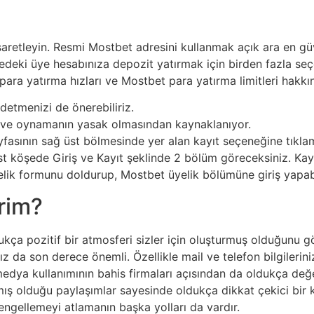
şaretleyin. Resmi Mostbet adresini kullanmak açık ara en güv
 Sitedeki üye hesabınıza depozit yatırmak için birden fazla
 para yatırma hızları ve Mostbet para yatırma limitleri hakkı
ydetmenizi de önerebiliriz.
k ve oynamanın yasak olmasından kaynaklanıyor.
yfasının sağ üst bölmesinde yer alan kayıt seçeneğine tıkla
 köşede Giriş ve Kayıt şeklinde 2 bölüm göreceksiniz. Kayıt 
elik formunu doldurup, Mostbet üyelik bölümüne giriş yapabi
irim?
kça pozitif bir atmosferi sizler için oluşturmuş olduğunu gö
ız da son derece önemli. Özellikle mail ve telefon bilgiler
medya kullanımının bahis firmaları açısından da oldukça de
ış olduğu paylaşımlar sayesinde oldukça dikkat çekici bir
engellemeyi atlamanın başka yolları da vardır.