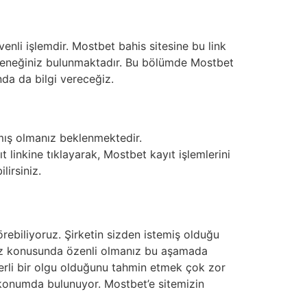
enli işlemdir. Mostbet bahis sitesine bu link
 seçeneğiniz bulunmaktadır. Bu bölümde Mostbet
nda da bilgi vereceğiz.
mış olmanız beklenmektedir.
linkine tıklayarak, Mostbet kayıt işlemlerini
lirsiniz.
rebiliyoruz. Şirketin sizden istemiş olduğu
iniz konusunda özenli olmanız bu aşamada
ğerli bir olgu olduğunu tahmin etmek çok zor
 konumda bulunuyor. Mostbet’e sitemizin