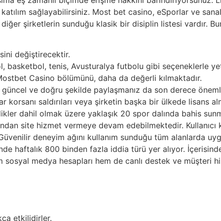
katılım sağlayabilirsiniz. Most bet casino, eSporlar ve sanal
iğer şirketlerin sunduğu klasik bir disiplin listesi vardır. Bu
sini değiştirecektir.
l, basketbol, tenis, Avusturalya futbolu gibi seçeneklerle ye
 Mostbet Casino bölümünü, daha da değerli kılmaktadır.
yi güncel ve doğru şekilde paylaşmanız da son derece öneml
 korsanı saldırıları veya şirketin başka bir ülkede lisans alm
likler dahil olmak üzere yaklaşık 20 spor dalında bahis sun
anından site hizmet vermeye devam edebilmektedir. Kullanıc
Güvenilir deneyim ağını kullanım sunduğu tüm alanlarda uyg
nde haftalık 800 binden fazla iddia türü yer alıyor. İçerisin
 sosyal medya hesapları hem de canlı destek ve müşteri hiz
a etkilidirler.