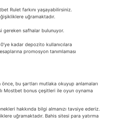
bet Rulet farkını yaşayabilirsiniz.
ğişikliklere uğramaktadır.
si gereken safhalar bulunuyor.
’ye kadar depozito kullanıcılara
 hesaplarına promosyon tanımlaması
 önce, bu şartları mutlaka okuyup anlamaları
klı Mostbet bonus çeşitleri ile oyun oynama
kleri hakkında bilgi almanızı tavsiye ederiz.
liklere uğramaktadır. Bahis sitesi para yatırma