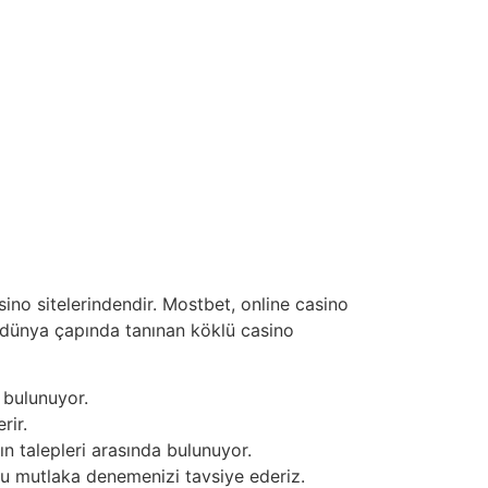
sino sitelerindendir. Mostbet, online casino
, dünya çapında tanınan köklü casino
 bulunuyor.
rir.
ın talepleri arasında bulunuyor.
u mutlaka denemenizi tavsiye ederiz.