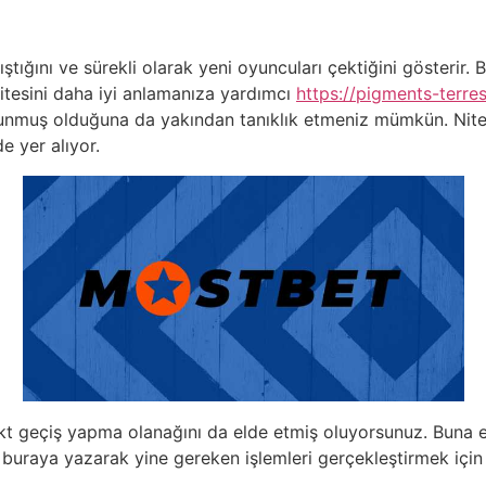
tığını ve sürekli olarak yeni oyuncuları çektiğini gösterir. B
sitesini daha iyi anlamanıza yardımcı
https://pigments-terre
i sunmuş olduğuna da yakından tanıklık etmeniz mümkün. Nit
e yer alıyor.
ekt geçiş yapma olanağını da elde etmiş oluyorsunuz. Buna 
 buraya yazarak yine gereken işlemleri gerçekleştirmek içi