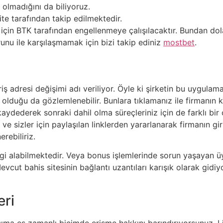
n olmadığını da biliyoruz.
e tarafından takip edilmektedir.
n BTK tarafından engellenmeye çalışılacaktır. Bundan dolayı b
runu ile karşılaşmamak için bizi takip ediniz
mostbet
.
riş adresi değişimi adı veriliyor. Öyle ki şirketin bu uygula
ın olduğu da gözlemlenebilir. Bunlara tıklamanız ile firmanı
 kaydederek sonraki dahil olma süreçleriniz için de farklı bir
e sizler için paylaşılan linklerden yararlanarak firmanın giri
rebiliriz.
lgi alabilmektedir. Veya bonus işlemlerinde sorun yaşayan ü
 Mevcut bahis sitesinin bağlantı uzantıları karışık olarak gid
eri
ıma eş zamanlı biçimde erişme hakkını barındırıyorsunuz. Lim