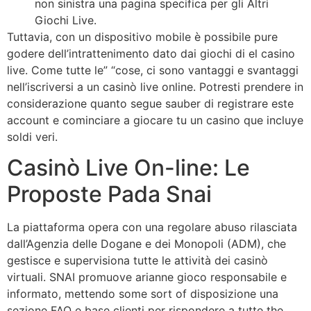
non sinistra una pagina specifica per gli Altri
Giochi Live.
Tuttavia, con un dispositivo mobile è possibile pure
godere dell’intrattenimento dato dai giochi di el casino
live. Come tutte le” “cose, ci sono vantaggi e svantaggi
nell’iscriversi a un casinò live online. Potresti prendere in
considerazione quanto segue sauber di registrare este
account e cominciare a giocare tu un casino que incluye
soldi veri.
Casinò Live On-line: Le
Proposte Pada Snai
La piattaforma opera con una regolare abuso rilasciata
dall’Agenzia delle Dogane e dei Monopoli (ADM), che
gestisce e supervisiona tutte le attività dei casinò
virtuali. SNAI promuove arianne gioco responsabile e
informato, mettendo some sort of disposizione una
sezione FAQ e base clienti per rispondere a tutte the