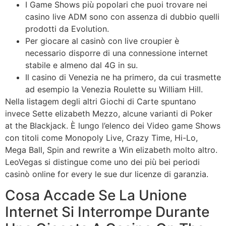
I Game Shows più popolari che puoi trovare nei
casino live ADM sono con assenza di dubbio quelli
prodotti da Evolution.
Per giocare al casinò con live croupier è
necessario disporre di una connessione internet
stabile e almeno dal 4G in su.
Il casino di Venezia ne ha primero, da cui trasmette
ad esempio la Venezia Roulette su William Hill.
Nella listagem degli altri Giochi di Carte spuntano
invece Sette elizabeth Mezzo, alcune varianti di Poker
at the Blackjack. È lungo l’elenco dei Video game Shows
con titoli come Monopoly Live, Crazy Time, Hi-Lo,
Mega Ball, Spin and rewrite a Win elizabeth molto altro.
LeoVegas si distingue come uno dei più bei periodi
casinò online for every le sue dur licenze di garanzia.
Cosa Accade Se La Unione
Internet Si Interrompe Durante