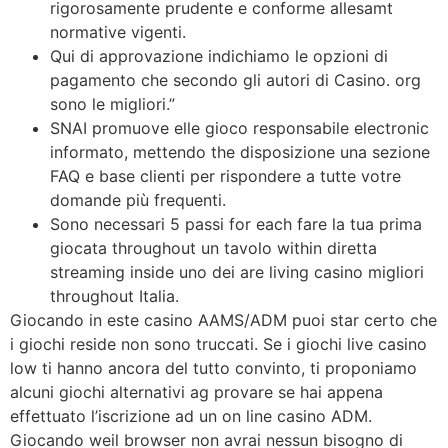
rigorosamente prudente e conforme allesamt
normative vigenti.
Qui di approvazione indichiamo le opzioni di
pagamento che secondo gli autori di Casino. org
sono le migliori.”
SNAI promuove elle gioco responsabile electronic
informato, mettendo the disposizione una sezione
FAQ e base clienti per rispondere a tutte votre
domande più frequenti.
Sono necessari 5 passi for each fare la tua prima
giocata throughout un tavolo within diretta
streaming inside uno dei are living casino migliori
throughout Italia.
Giocando in este casino AAMS/ADM puoi star certo che
i giochi reside non sono truccati. Se i giochi live casino
low ti hanno ancora del tutto convinto, ti proponiamo
alcuni giochi alternativi ag provare se hai appena
effettuato l’iscrizione ad un on line casino ADM.
Giocando weil browser non avrai nessun bisogno di