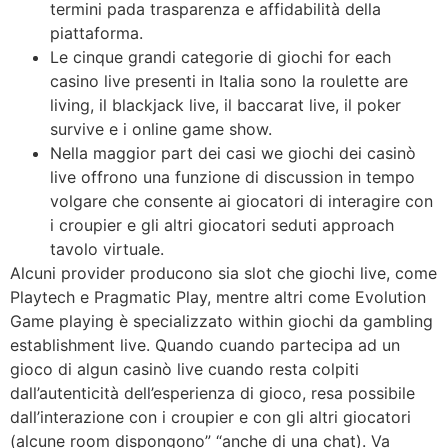
termini pada trasparenza e affidabilità della
piattaforma.
Le cinque grandi categorie di giochi for each
casino live presenti in Italia sono la roulette are
living, il blackjack live, il baccarat live, il poker
survive e i online game show.
Nella maggior part dei casi we giochi dei casinò
live offrono una funzione di discussion in tempo
volgare che consente ai giocatori di interagire con
i croupier e gli altri giocatori seduti approach
tavolo virtuale.
Alcuni provider producono sia slot che giochi live, come
Playtech e Pragmatic Play, mentre altri come Evolution
Game playing è specializzato within giochi da gambling
establishment live. Quando cuando partecipa ad un
gioco di algun casinò live cuando resta colpiti
dall’autenticità dell’esperienza di gioco, resa possibile
dall’interazione con i croupier e con gli altri giocatori
(alcune room dispongono” “anche di una chat). Va