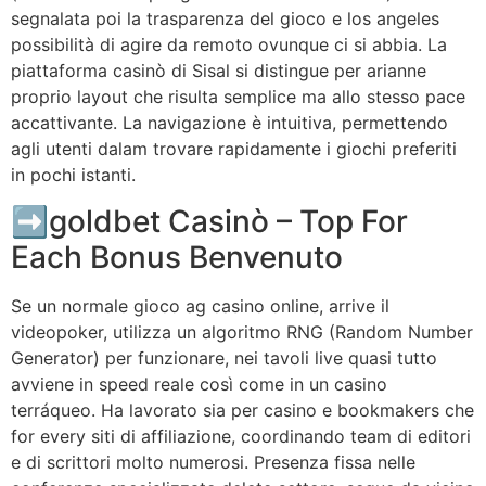
segnalata poi la trasparenza del gioco e los angeles
possibilità di agire da remoto ovunque ci si abbia. La
piattaforma casinò di Sisal si distingue per arianne
proprio layout che risulta semplice ma allo stesso pace
accattivante. La navigazione è intuitiva, permettendo
agli utenti dalam trovare rapidamente i giochi preferiti
in pochi istanti.
➡️goldbet Casinò – Top For
Each Bonus Benvenuto
Se un normale gioco ag casino online, arrive il
videopoker, utilizza un algoritmo RNG (Random Number
Generator) per funzionare, nei tavoli live quasi tutto
avviene in speed reale così come in un casino
terráqueo. Ha lavorato sia per casino e bookmakers che
for every siti di affiliazione, coordinando team di editori
e di scrittori molto numerosi. Presenza fissa nelle