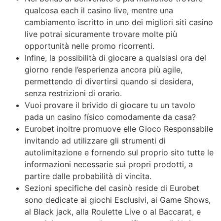
qualcosa each il casino live, mentre una
cambiamento iscritto in uno dei migliori siti casino
live potrai sicuramente trovare molte più
opportunità nelle promo ricorrenti.
Infine, la possibilità di giocare a qualsiasi ora del
giorno rende l’esperienza ancora più agile,
permettendo di divertirsi quando si desidera,
senza restrizioni di orario.
Vuoi provare il brivido di giocare tu un tavolo
pada un casino físico comodamente da casa?
Eurobet inoltre promuove elle Gioco Responsabile
invitando ad utilizzare gli strumenti di
autolimitazione e fornendo sul proprio sito tutte le
informazioni necessarie sui propri prodotti, a
partire dalle probabilità di vincita.
Sezioni specifiche del casinò reside di Eurobet
sono dedicate ai giochi Esclusivi, ai Game Shows,
al Black jack, alla Roulette Live o al Baccarat, e