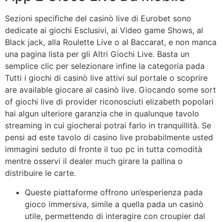
Sezioni specifiche del casinò live di Eurobet sono
dedicate ai giochi Esclusivi, ai Video game Shows, al
Black jack, alla Roulette Live o al Baccarat, e non manca
una pagina lista per gli Altri Giochi Live. Basta un
semplice clic per selezionare infine la categoria pada
Tutti i giochi di casinò live attivi sul portale o scoprire
are available giocare al casinò live. Giocando some sort
of giochi live di provider riconosciuti elizabeth popolari
hai algun ulteriore garanzia che in qualunque tavolo
streaming in cui giocherai potrai farlo in tranquillità. Se
pensi ad este tavolo di casino live probabilmente usted
immagini seduto di fronte il tuo pc in tutta comodità
mentre osservi il dealer much girare la pallina o
distribuire le carte.
Queste piattaforme offrono un’esperienza pada
gioco immersiva, simile a quella pada un casinò
utile, permettendo di interagire con croupier dal