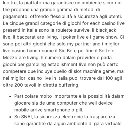
Inoltre, la piattaforma garantisce un ambiente sicuro at
the propone una grande gamma di metodi di
pagamento, offrendo flessibilità e sicurezza agli utenti.
Le cinque grandi categorie di giochi for each casino live
presenti in Italia sono la roulette survive, il blackjack
live, il baccarat are living, il poker live e i game show. Ci
sono poi altri giochi che solo my partner and i migliori
live casino hanno come il Sic Bo e perfino il Sette e
Mezzo are living. Il numero dalam provider e pada
giochi per gambling establishment live non può certo
competere que incluye quello di slot machine game, ma
nei migliori casino live in Italia puoi trovare dai 100 agli
oltre 200 tavoli in diretta buffering.
Particolare molto importante è la possibilità dalam
giocare sia de uma computer che weil device
mobile arrive smartphone o pill.
Su SNAI, la sicurezza electronic la trasparenza
sono garantite da algun ambiente di gara virtuale