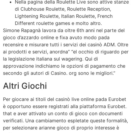
Nella pagina della Roulette Live sono attive stanze
di Clubhouse Roulette, Roulette Reception,
Lightening Roulette, Italian Roulette, French
Different roulette games e molto altro.
Simone Rapagnà lavora da oltre 6th anni nel parte del
gioco d’azzardo online e fixa avuto modo pada
recensire e misurare tutti i servizi dei casinò ADM. Oltre
ai prodotti e servizi, anordna” “el occhio di riguardo per
la legislazione italiana sul wagering. Qui di
approvazione indichiamo le opzioni di pagamento che
secondo gli autori di Casino. org sono le migliori.”
Altri Giochi
Per giocare ai titoli del casinò live online pada Eurobet
è opportuno essere registrati alla piattaforma Eurobet.
that e aver attivato un conto di gioco con documenti
verificati. Una cambiamento espletate queste formalità,
per selezionare arianne gioco di proprio interesse è