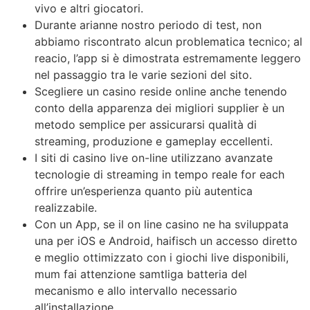
vivo e altri giocatori.
Durante arianne nostro periodo di test, non
abbiamo riscontrato alcun problematica tecnico; al
reacio, l’app si è dimostrata estremamente leggero
nel passaggio tra le varie sezioni del sito.
Scegliere un casino reside online anche tenendo
conto della apparenza dei migliori supplier è un
metodo semplice per assicurarsi qualità di
streaming, produzione e gameplay eccellenti.
I siti di casino live on-line utilizzano avanzate
tecnologie di streaming in tempo reale for each
offrire un’esperienza quanto più autentica
realizzabile.
Con un App, se il on line casino ne ha sviluppata
una per iOS e Android, haifisch un accesso diretto
e meglio ottimizzato con i giochi live disponibili,
mum fai attenzione samtliga batteria del
mecanismo e allo intervallo necessario
all’installazione.