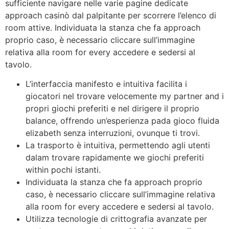
sufficiente navigare nelle varie pagine dedicate
approach casinò dal palpitante per scorrere l’elenco di
room attive. Individuata la stanza che fa approach
proprio caso, è necessario cliccare sull’immagine
relativa alla room for every accedere e sedersi al
tavolo.
L’interfaccia manifesto e intuitiva facilita i
giocatori nel trovare velocemente my partner and i
propri giochi preferiti e nel dirigere il proprio
balance, offrendo un’esperienza pada gioco fluida
elizabeth senza interruzioni, ovunque ti trovi.
La trasporto è intuitiva, permettendo agli utenti
dalam trovare rapidamente we giochi preferiti
within pochi istanti.
Individuata la stanza che fa approach proprio
caso, è necessario cliccare sull’immagine relativa
alla room for every accedere e sedersi al tavolo.
Utilizza tecnologie di crittografia avanzate per