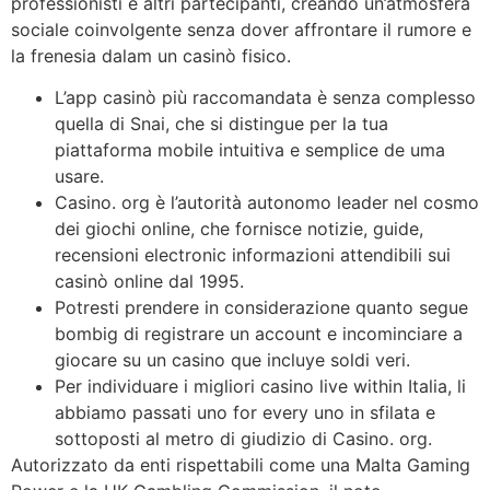
professionisti e altri partecipanti, creando un’atmosfera
sociale coinvolgente senza dover affrontare il rumore e
la frenesia dalam un casinò fisico.
L’app casinò più raccomandata è senza complesso
quella di Snai, che si distingue per la tua
piattaforma mobile intuitiva e semplice de uma
usare.
Casino. org è l’autorità autonomo leader nel cosmo
dei giochi online, che fornisce notizie, guide,
recensioni electronic informazioni attendibili sui
casinò online dal 1995.
Potresti prendere in considerazione quanto segue
bombig di registrare un account e incominciare a
giocare su un casino que incluye soldi veri.
Per individuare i migliori casino live within Italia, li
abbiamo passati uno for every uno in sfilata e
sottoposti al metro di giudizio di Casino. org.
Autorizzato da enti rispettabili come una Malta Gaming