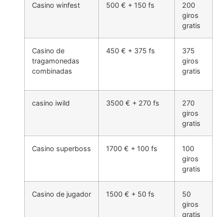
Casino winfest
500 € + 150 fs
200
giros
gratis
Casino de
450 € + 375 fs
375
tragamonedas
giros
combinadas
gratis
casino iwild
3500 € + 270 fs
270
giros
gratis
Casino superboss
1700 € + 100 fs
100
giros
gratis
Casino de jugador
1500 € + 50 fs
50
giros
gratis