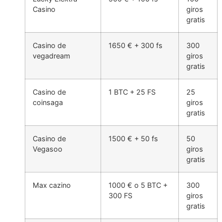
Casino
giros
gratis
Casino de
1650 € + 300 fs
300
vegadream
giros
gratis
Casino de
1 BTC + 25 FS
25
coinsaga
giros
gratis
Casino de
1500 € + 50 fs
50
Vegasoo
giros
gratis
Max cazino
1000 € o 5 BTC +
300
300 FS
giros
gratis