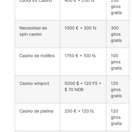
Lucky Elf Casino
400 € + 250 fs
250
giros
gratis
Necesidad de
1000 € + 300 fs
300
spin casino
giros
gratis
Casino de rodillos
1750 € + 100 fs
100
giros
gratis
Casino winport
5000 $ + 120 FS +
120
$ 70 NDB
giros
gratis
Casino de platina
250 € + 120 fs
120
giros
gratis