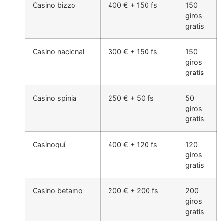
Casino bizzo
400 € + 150 fs
150
giros
gratis
Casino nacional
300 € + 150 fs
150
giros
gratis
Casino spinia
250 € + 50 fs
50
giros
gratis
Casinoquí
400 € + 120 fs
120
giros
gratis
Casino betamo
200 € + 200 fs
200
giros
gratis