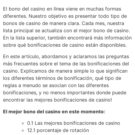
El bono del casino en línea viene en muchas formas
diferentes. Nuestro objetivo es presentar todo tipo de
bonos de casino de manera clara. Cada mes, nuestra
lista principal se actualiza con el mejor bono de casino.
En la lista superior, también encontrará más información
sobre qué bonificaciones de casino están disponibles.
En este artículo, abordamos y aclaramos las preguntas
más frecuentes sobre el tema de las bonificaciones del
casino. Explicamos de manera simple lo que significan
los diferentes términos de bonificación, qué tipo de
reglas a menudo se asocian con las diferentes
bonificaciones, y no menos importantes donde puede
encontrar las mejores bonificaciones de casino!
El mejor bono del casino en este momento:
0.1 Las mejores bonificaciones de casino
12.1 porcentaje de rotación