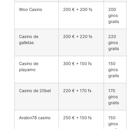
Woo Casino
200 € + 200 fs
200
giros
gratis
Casino de
200 € + 220 fs
220
galletas
giros
gratis
Casino de
300 € + 150 fs
150
playamo
giros
gratis
Casino de 20bet
220 € + 170 fs
170
giros
gratis
Avalon78 casino
250 € + 150 fs
150
giros