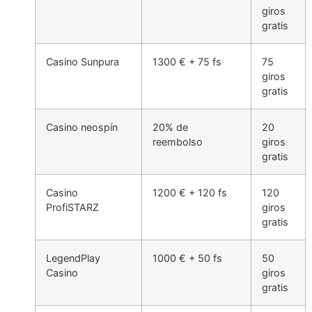
giros
gratis
Casino Sunpura
1300 € + 75 fs
75
giros
gratis
Casino neospín
20% de
20
reembolso
giros
gratis
Casino
1200 € + 120 fs
120
ProfiSTARZ
giros
gratis
LegendPlay
1000 € + 50 fs
50
Casino
giros
gratis