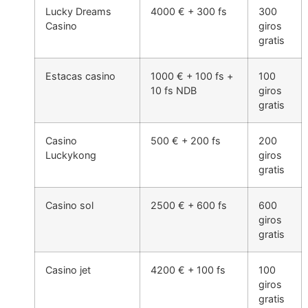
Lucky Dreams
4000 € + 300 fs
300
Casino
giros
gratis
Estacas casino
1000 € + 100 fs +
100
10 fs NDB
giros
gratis
Casino
500 € + 200 fs
200
Luckykong
giros
gratis
Casino sol
2500 € + 600 fs
600
giros
gratis
Casino jet
4200 € + 100 fs
100
giros
gratis