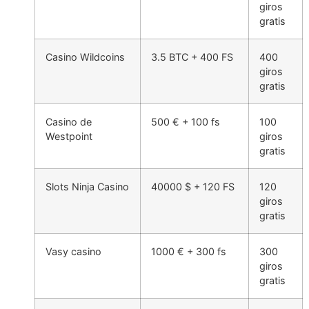
giros
gratis
Casino Wildcoins
3.5 BTC + 400 FS
400
giros
gratis
Casino de
500 € + 100 fs
100
Westpoint
giros
gratis
Slots Ninja Casino
40000 $ + 120 FS
120
giros
gratis
Vasy casino
1000 € + 300 fs
300
giros
gratis