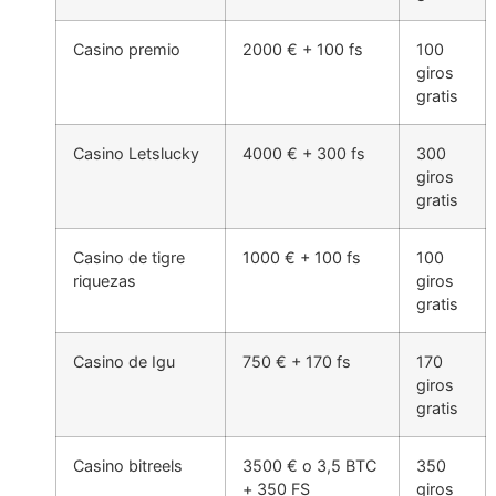
Casino premio
2000 € + 100 fs
100
giros
gratis
Casino Letslucky
4000 € + 300 fs
300
giros
gratis
Casino de tigre
1000 € + 100 fs
100
riquezas
giros
gratis
Casino de Igu
750 € + 170 fs
170
giros
gratis
Casino bitreels
3500 € o 3,5 BTC
350
+ 350 FS
giros