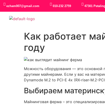
ezham007@gmail.com
010-232 2759
47301 Petalin
Как работает ма
году
Можность оборудования — это основной п
другими майнерами. Если у вас на материн
Dynamode M.2 to PCI-E 4x (RX-riser-M.2-P
Выбираем материнск
Майнинговая ферма – это специализирова