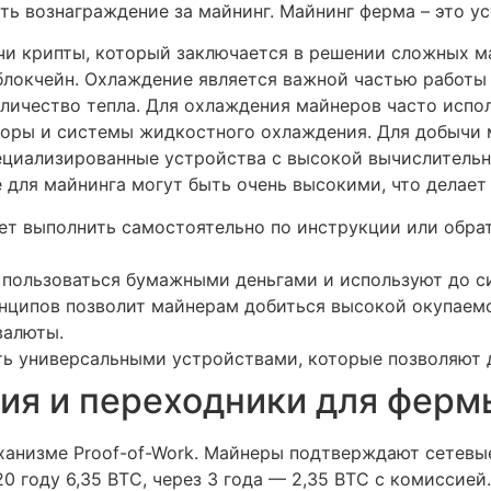
ть вознаграждение за майнинг. Майнинг ферма – это у
чи крипты, который заключается в решении сложных м
блокчейн. Охлаждение является важной частью работы
оличество тепла. Для охлаждения майнеров часто исп
торы и системы жидкостного охлаждения. Для добычи 
ециализированные устройства с высокой вычислитель
 для майнинга могут быть очень высокими, что делает
т выполнить самостоятельно по инструкции или обрат
и пользоваться бумажными деньгами и используют до си
нципов позволит майнерам добиться высокой окупаемо
валюты.
ть универсальными устройствами, которые позволяют 
ия и переходники для ферм
ханизме Proof-of-Work. Майнеры подтверждают сетевые
0 году 6,35 ВТС, через 3 года — 2,35 ВТС с комиссие