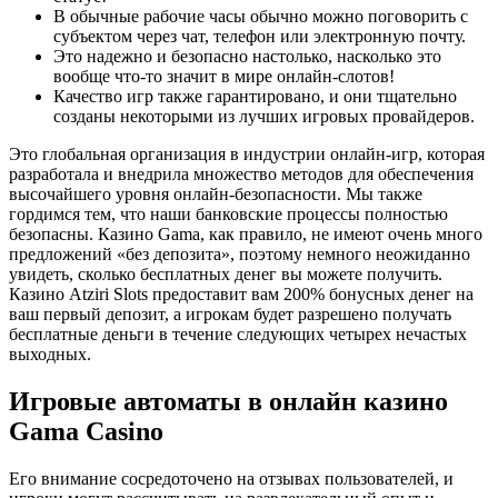
В обычные рабочие часы обычно можно поговорить с
субъектом через чат, телефон или электронную почту.
Это надежно и безопасно настолько, насколько это
вообще что-то значит в мире онлайн-слотов!
Качество игр также гарантировано, и они тщательно
созданы некоторыми из лучших игровых провайдеров.
Это глобальная организация в индустрии онлайн-игр, которая
разработала и внедрила множество методов для обеспечения
высочайшего уровня онлайн-безопасности. Мы также
гордимся тем, что наши банковские процессы полностью
безопасны. Казино Gama, как правило, не имеют очень много
предложений «без депозита», поэтому немного неожиданно
увидеть, сколько бесплатных денег вы можете получить.
Казино Atziri Slots предоставит вам 200% бонусных денег на
ваш первый депозит, а игрокам будет разрешено получать
бесплатные деньги в течение следующих четырех нечастых
выходных.
Игровые автоматы в онлайн казино
Gama Casino
Его внимание сосредоточено на отзывах пользователей, и