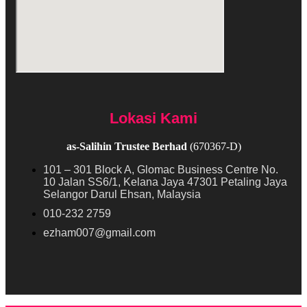
Lokasi Kami
as-Salihin Trustee Berhad
(670367-D)
101 – 301 Block A, Glomac Business Centre No.
10 Jalan SS6/1, Kelana Jaya 47301 Petaling Jaya
Selangor Darul Ehsan, Malaysia
010-232 2759
ezham007@gmail.com