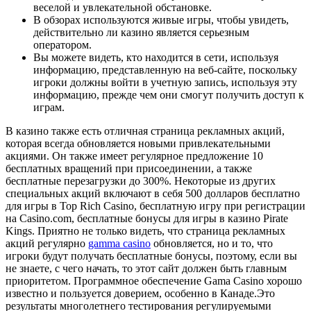
веселой и увлекательной обстановке.
В обзорах используются живые игры, чтобы увидеть,
действительно ли казино является серьезным
оператором.
Вы можете видеть, кто находится в сети, используя
информацию, представленную на веб-сайте, поскольку
игроки должны войти в учетную запись, используя эту
информацию, прежде чем они смогут получить доступ к
играм.
В казино также есть отличная страница рекламных акций,
которая всегда обновляется новыми привлекательными
акциями. Он также имеет регулярное предложение 10
бесплатных вращений при присоединении, а также
бесплатные перезагрузки до 300%. Некоторые из других
специальных акций включают в себя 500 долларов бесплатно
для игры в Top Rich Casino, бесплатную игру при регистрации
на Casino.com, бесплатные бонусы для игры в казино Pirate
Kings. Приятно не только видеть, что страница рекламных
акций регулярно
gamma casino
обновляется, но и то, что
игроки будут получать бесплатные бонусы, поэтому, если вы
не знаете, с чего начать, то этот сайт должен быть главным
приоритетом. Программное обеспечение Gama Casino хорошо
известно и пользуется доверием, особенно в Канаде.Это
результаты многолетнего тестирования регулируемыми