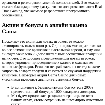
органами и регистрации мнений пользователей. Это можно
сказать благодаря тому факту, что это дочерняя компания Real
Time Gaming, уважаемого разработчика программного
обеспечения.
Акции и бонусы в онлайн казино
Gama
Поскольку это акция для новых игроков, ее можно
активировать только один раз. Один игрок мог играть только
во все возможные вращения в настольной версии, и ему или
ей будет зачислено 75 дополнительных бесплатных вращений
на их счет. Это хорошее предложение для новых игроков,
которое упрощает присоединение к казино и охватывает
основные функции. Если это не сработает, вы всегда можете
запросить возврат средств и связаться со службой поддержки
клиентов. Некоторые акции Gama Casino для новых
участников включают два приветственных бонуса.
В дополнение к бездепозитному бонусу есть 200%
приветственный бонус до 1000 канадских долларов.
Мы будем продолжать раздвигать границы во всех
наших играх, чтобы сохранить наш всемирно известный
статус!