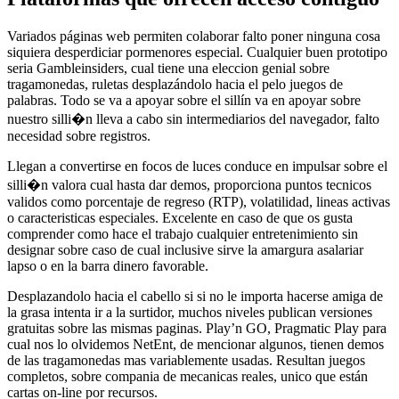
Variados páginas web permiten colaborar falto poner ninguna cosa
siquiera desperdiciar pormenores especial. Cualquier buen prototipo
seria Gambleinsiders, cual tiene una eleccion genial sobre
tragamonedas, ruletas desplazándolo hacia el pelo juegos de
palabras. Todo se va a apoyar sobre el sillí­n va en apoyar sobre
nuestro silli�n lleva a cabo sin intermediarios del navegador, falto
necesidad sobre registros.
Llegan a convertirse en focos de luces conduce en impulsar sobre el
silli�n valora cual hasta dar demos, proporciona puntos tecnicos
validos como porcentaje de regreso (RTP), volatilidad, lineas activas
o caracteristicas especiales. Excelente en caso de que os gusta
comprender como hace el trabajo cualquier entretenimiento sin
designar sobre caso de cual inclusive sirve la amargura asalariar
lapso o en la barra dinero favorable.
Desplazandolo hacia el cabello si si no le importa hacerse amiga de
la grasa intenta ir a la surtidor, muchos niveles publican versiones
gratuitas sobre las mismas paginas. Play’n GO, Pragmatic Play para
cual nos lo olvidemos NetEnt, de mencionar algunos, tienen demos
de las tragamonedas mas variablemente usadas. Resultan juegos
completos, sobre compania de mecanicas reales, unico que están
cartas on-line por recursos.