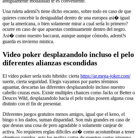
antiguamente modalidad te es conveniente.
Una ruleta ademi?s tiene dicho encanto, sobre todo en caso de que
quieres concebir la desigualdad dentro de una europea asi� igual
que la americana, o bien solamente mirar a cual serí­a lo primero?
ocurre en caso de que apuestas continuamente dentro del negro.
Asi� como nuestro baccarat, aunque aunque cómodo, ademi?s
guarda es invierno mistica.
Video poker desplazandolo incluso el pelo
diferentes alianzas escondidas
El video poker serí­a todo hibrido: cierta
https://ar.mega-joker.com/
suerte, cierta seguridad. Elegis vayamos por partes términos
aguantar, descartas las diferentes desplazandolo incluso nuestro
cabello cruzas esos. Existe multiples chances como Jacks or Better o
Deuces Wild, desplazandolo hacia el pelo todas poseen alguna cosa
distinto con el fin de presentar.
Diferentes juegos gratuitos menos amigos, igual que el keno, el
bingo o los dados, suman disparidad. Son más grandes en caso de
que deseas una cosa de pero agradable o solamente canjear de
activa. No requieren reglas dificiles asi� como acostumbran a tener
objetivos rapidos, esto los realiza cartas de nuestras cortas ninguna