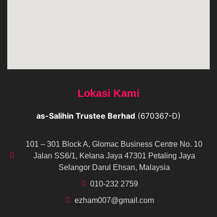
Lokasi Kami
as-Salihin Trustee Berhad
(670367-D)
101 – 301 Block A, Glomac Business Centre No. 10
Jalan SS6/1, Kelana Jaya 47301 Petaling Jaya
Selangor Darul Ehsan, Malaysia
010-232 2759
ezham007@gmail.com