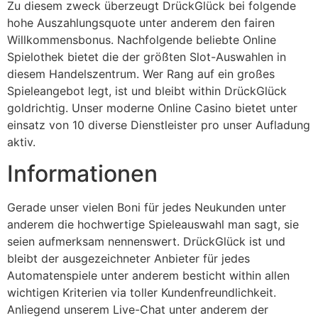
Zu diesem zweck überzeugt DrückGlück bei folgende
hohe Auszahlungsquote unter anderem den fairen
Willkommensbonus. Nachfolgende beliebte Online
Spielothek bietet die der größten Slot-Auswahlen in
diesem Handelszentrum. Wer Rang auf ein großes
Spieleangebot legt, ist und bleibt within DrückGlück
goldrichtig. Unser moderne Online Casino bietet unter
einsatz von 10 diverse Dienstleister pro unser Aufladung
aktiv.
Informationen
Gerade unser vielen Boni für jedes Neukunden unter
anderem die hochwertige Spieleauswahl man sagt, sie
seien aufmerksam nennenswert. DrückGlück ist und
bleibt der ausgezeichneter Anbieter für jedes
Automatenspiele unter anderem besticht within allen
wichtigen Kriterien via toller Kundenfreundlichkeit.
Anliegend unserem Live-Chat unter anderem der