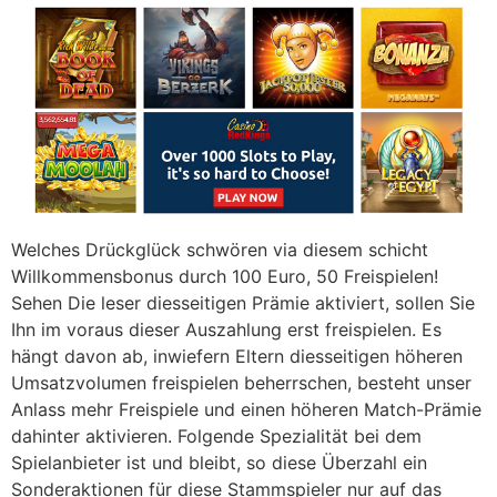
Welches Drückglück schwören via diesem schicht
Willkommensbonus durch 100 Euro, 50 Freispielen!
Sehen Die leser diesseitigen Prämie aktiviert, sollen Sie
Ihn im voraus dieser Auszahlung erst freispielen. Es
hängt davon ab, inwiefern Eltern diesseitigen höheren
Umsatzvolumen freispielen beherrschen, besteht unser
Anlass mehr Freispiele und einen höheren Match-Prämie
dahinter aktivieren. Folgende Spezialität bei dem
Spielanbieter ist und bleibt, so diese Überzahl ein
Sonderaktionen für diese Stammspieler nur auf das