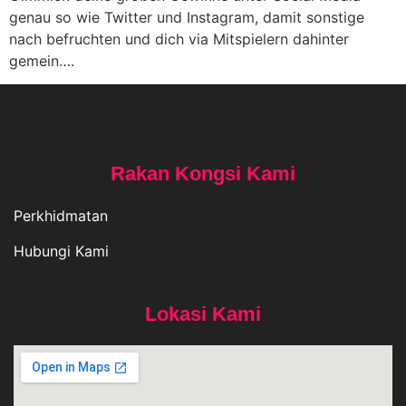
genau so wie Twitter und Instagram, damit sonstige
nach befruchten und dich via Mitspielern dahinter
gemein….
Rakan Kongsi Kami
Perkhidmatan
Hubungi Kami
Lokasi Kami