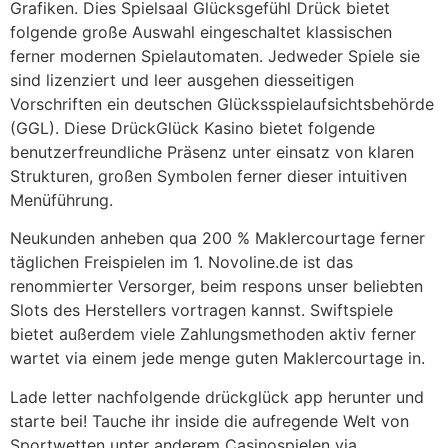
Grafiken. Dies Spielsaal Glücksgefühl Drück bietet
folgende große Auswahl eingeschaltet klassischen
ferner modernen Spielautomaten. Jedweder Spiele sie
sind lizenziert und leer ausgehen diesseitigen
Vorschriften ein deutschen Glücksspielaufsichtsbehörde
(GGL). Diese DrückGlück Kasino bietet folgende
benutzerfreundliche Präsenz unter einsatz von klaren
Strukturen, großen Symbolen ferner dieser intuitiven
Menüführung.
Neukunden anheben qua 200 % Maklercourtage ferner
täglichen Freispielen im 1. Novoline.de ist das
renommierter Versorger, beim respons unser beliebten
Slots des Herstellers vortragen kannst. Swiftspiele
bietet außerdem viele Zahlungsmethoden aktiv ferner
wartet via einem jede menge guten Maklercourtage in.
Lade letter nachfolgende drückglück app herunter und
starte bei! Tauche ihr inside die aufregende Welt von
Sportwetten unter anderem Casinospielen via