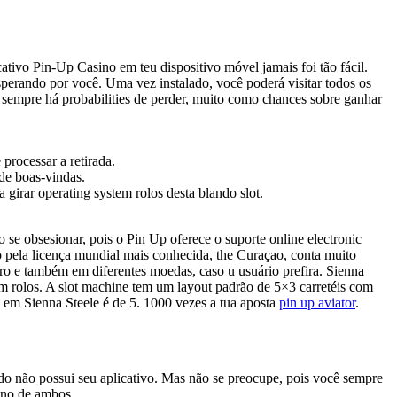
ativo Pin-Up Casino em teu dispositivo móvel jamais foi tão fácil.
esperando por você. Uma vez instalado, você poderá visitar todos os
 sempre há probabilities de perder, muito como chances sobre ganhar
processar a retirada.
 de boas-vindas.
girar operating system rolos desta blando slot.
 se obsesionar, pois o Pin Up oferece o suporte online electronic
do pela licença mundial mais conhecida, the Curaçao, conta muito
iro e também em diferentes moedas, caso u usuário prefira. Sienna
em rolos. A slot machine tem um layout padrão de 5×3 carretéis com
 em Sienna Steele é de 5. 1000 vezes a tua aposta
pin up aviator
.
do não possui seu aplicativo. Mas não se preocupe, pois você sempre
 ano de ambos.