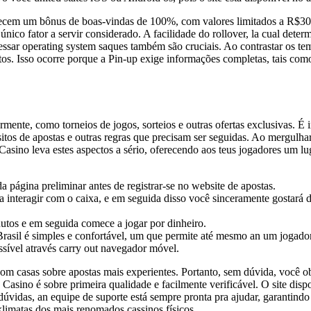
cem um bônus de boas-vindas de 100%, com valores limitados a R$300
único fator a servir considerado. A facilidade do rollover, la cual dete
ocessar operating system saques também são cruciais. Ao contrastar os te
s. Isso ocorre porque a Pin-up exige informações completas, tais com
ente, como torneios de jogos, sorteios e outras ofertas exclusivas. É 
sitos de apostas e outras regras que precisam ser seguidas. Ao mergulha
asino leva estes aspectos a sério, oferecendo aos teus jogadores um lu
a página preliminar antes de registrar-se no website de apostas.
a interagir com o caixa, e em seguida disso você sinceramente gostará 
utos e em seguida comece a jogar por dinheiro.
Brasil é simples e confortável, um que permite até mesmo an um jogador
sível através carry out navegador móvel.
m casas sobre apostas mais experientes. Portanto, sem dúvida, você ob
asino é sobre primeira qualidade e facilmente verificável. O site dispo
vidas, an equipe de suporte está sempre pronta pra ajudar, garantindo r
 klimatas dos mais renomados cassinos físicos.