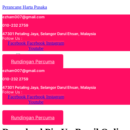
Perancang Harta Pusaka
ezham007@gmail.com
010-232 2759
47301 Petaling Jaya, Selangor Darul Ehsan, Malaysia
Follow Us :
Facebook
Facebook
Instagram
Youtube
Rundingan Percuma
ezham007@gmail.com
010-232 2759
47301 Petaling Jaya, Selangor Darul Ehsan, Malaysia
Follow Us :
Facebook
Facebook
Instagram
Youtube
Rundingan Percuma