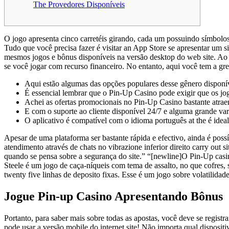
The Provedores Disponíveis
O jogo apresenta cinco carretéis girando, cada um possuindo símbolos 
Tudo que você precisa fazer é visitar an App Store se apresentar um s
mesmos jogos e bônus disponíveis na versão desktop do web site. Ao s
se você jogar com recurso financeiro. No entanto, aqui você tem a gre
Aqui estão algumas das opções populares desse gênero disponí
É essencial lembrar que o Pin-Up Casino pode exigir que os jog
Achei as ofertas promocionais no Pin-Up Casino bastante atraen
E com o suporte ao cliente disponível 24/7 e alguma grande var
O aplicativo é compatível com o idioma português at the é idea
Apesar de uma plataforma ser bastante rápida e efectivo, ainda é poss
atendimento através de chats no vibrazione inferior direito carry out
quando se pensa sobre a segurança do site.” “[newline]O Pin-Up casin
Steele é um jogo de caça-níqueis com tema de assalto, no que cofres,
twenty five linhas de deposito fixas. Esse é um jogo sobre volatili
Jogue Pin-up Casino Apresentando Bônus
Portanto, para saber mais sobre todas as apostas, você deve se regis
pode usar a versão mobile do internet site! Não importa qual dispositi