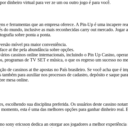
r dinheiro virtual para ver ze um ou outro jogo é para você.
agens e ferramentas que an empresa oferece. A Pin-Up é uma incapere r
vés do mundo, inclusive as mais reconhecidas carry out mercado. Jogar 
tografia sobre ponta a ponta.
versão móvel pra maior conveniência.
rface at the pela abundância sobre opções.
ários cassinos online internacionais, incluindo o Pin Up Casino, opera
os, programas de TV SET e música, o que os regreso um sucesso no mei
o de cassinos at the apostas no País brasileiro. Se você acha que é im
 também para auxiliar nos processos de cadastro, depósito e saque par
bre mesa online.
s, escolhendo sua disciplina preferida. Os usuários deste cassino nota
 momento, esta é uma das melhores opções para ganhar dinheiro real. E
o sony ericsson dedica an otorgar aos jogadores a melhor experiência 