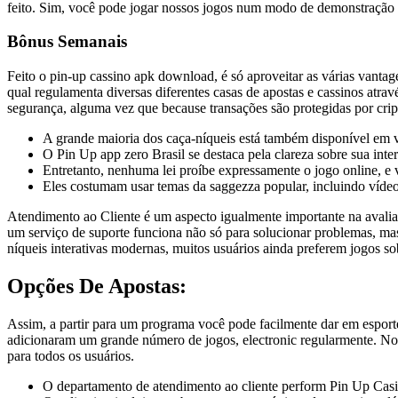
feito. Sim, você pode jogar nossos jogos num modo de demonstração po
Bônus Semanais
Feito o pin-up cassino apk download, é só aproveitar as várias vant
qual regulamenta diversas diferentes casas de apostas e cassinos atra
segurança, alguma vez que because transações são protegidas por crip
A grande maioria dos caça-níqueis está também disponível em 
O Pin Up app zero Brasil se destaca pela clareza sobre sua inte
Entretanto, nenhuma lei proíbe expressamente o jogo online, e v
Eles costumam usar temas da saggezza popular, incluindo víde
Atendimento ao Cliente é um aspecto igualmente importante na avaliaçã
um serviço de suporte funciona não só para solucionar problemas, mas
níqueis interativas modernas, muitos usuários ainda preferem jogos so
Opções De Apostas:
Assim, a partir para um programa você pode facilmente dar em esporte
adicionaram um grande número de jogos, electronic regularmente. No
para todos os usuários.
O departamento de atendimento ao cliente perform Pin Up Casin