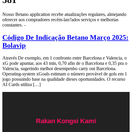
Nosso Betano application recebe atualizações regulares, almejando
oferecer aos compradores recém-lan?ados serviços e melhorias
constantes. –
Código De Indicação Betano Março 2025:
Bolavip
Através De exemplo, em 1 confronto entre Barcelona e Valencia, o
xG pode apuntar, aos 43 min, 0,70 afin de o Barcelona e 0,35 pra o
Valencia, sugerindo melhor desempenho carry out Barcelona.
Operating-system xGoals estimam o número provável de gols em 1
jogo possuindo base na qualidade dieses oportunidades. O recurso
AI Cards utiliza […]
Rakan Kongsi Kami