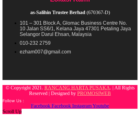
as-Salihin Trustee Berhad
(670367-D)
101 – 301 Block A, Glomac Business Centre No.
10 Jalan SS6/1, Kelana Jaya 47301 Petaling Jaya
Selangor Darul Ehsan, Malaysia
010-232 2759
ezham007@gmail.com
© Copyright 2021.
RANCANG HARTA PUSAKA
. | All Rights
Reserved | Designed by
PROMOSIWEB
Follow Us :
Facebook
Facebook
Instagram
Youtube
Scroll Up