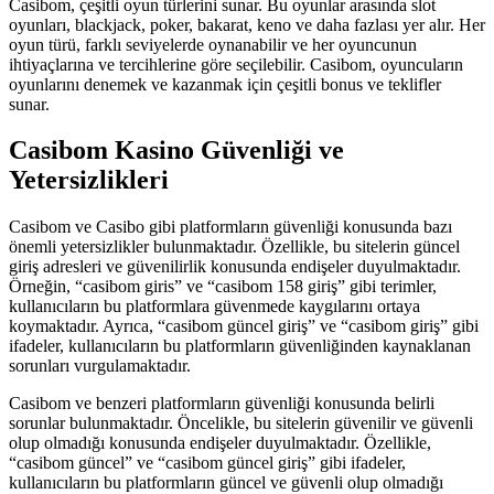
Casibom, çeşitli oyun türlerini sunar. Bu oyunlar arasında slot
oyunları, blackjack, poker, bakarat, keno ve daha fazlası yer alır. Her
oyun türü, farklı seviyelerde oynanabilir ve her oyuncunun
ihtiyaçlarına ve tercihlerine göre seçilebilir. Casibom, oyuncuların
oyunlarını denemek ve kazanmak için çeşitli bonus ve teklifler
sunar.
Casibom Kasino Güvenliği ve
Yetersizlikleri
Casibom ve Casibo gibi platformların güvenliği konusunda bazı
önemli yetersizlikler bulunmaktadır. Özellikle, bu sitelerin güncel
giriş adresleri ve güvenilirlik konusunda endişeler duyulmaktadır.
Örneğin, “casibom giris” ve “casibom 158 giriş” gibi terimler,
kullanıcıların bu platformlara güvenmede kaygılarını ortaya
koymaktadır. Ayrıca, “casibom güncel giriş” ve “casibom giriş” gibi
ifadeler, kullanıcıların bu platformların güvenliğinden kaynaklanan
sorunları vurgulamaktadır.
Casibom ve benzeri platformların güvenliği konusunda belirli
sorunlar bulunmaktadır. Öncelikle, bu sitelerin güvenilir ve güvenli
olup olmadığı konusunda endişeler duyulmaktadır. Özellikle,
“casibom güncel” ve “casibom güncel giriş” gibi ifadeler,
kullanıcıların bu platformların güncel ve güvenli olup olmadığı