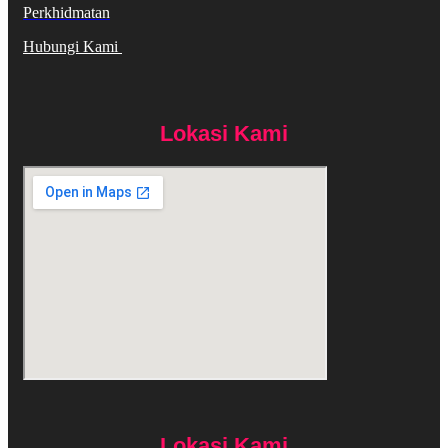
Perkhidmatan
Hubungi Kami
Lokasi Kami
Lokasi Kami