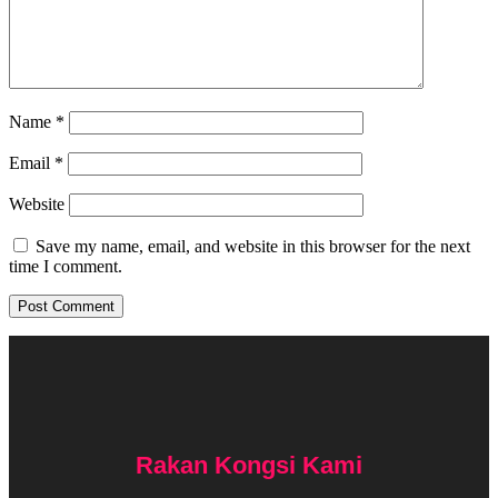
Name
*
Email
*
Website
Save my name, email, and website in this browser for the next
time I comment.
Rakan Kongsi Kami