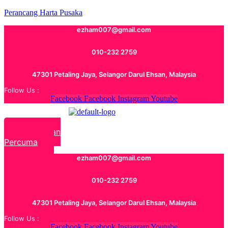
Perancang Harta Pusaka
ezham007@gmail.com
010-232 2759
47301 Petaling Jaya, Selangor Darul Ehsan, Malaysia
Follow Us :
Facebook
Facebook
Instagram
Youtube
Rundingan
Percuma
ezham007@gmail.com
010-232 2759
47301 Petaling Jaya, Selangor Darul Ehsan, Malaysia
Follow Us :
Facebook
Facebook
Instagram
Youtube