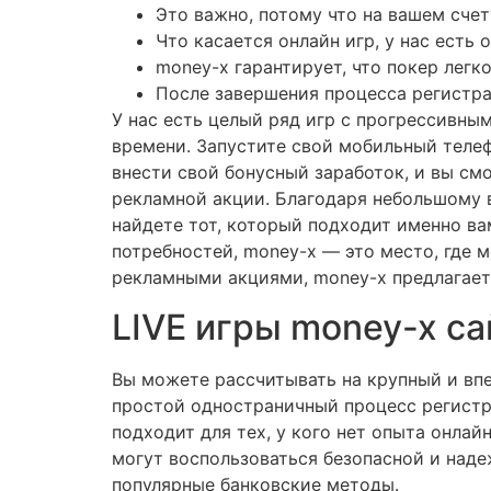
Это важно, потому что на вашем счет
Что касается онлайн игр, у нас есть
money-x гарантирует, что покер легк
После завершения процесса регистра
У нас есть целый ряд игр с прогрессивны
времени. Запустите свой мобильный телеф
внести свой бонусный заработок, и вы см
рекламной акции. Благодаря небольшому
найдете тот, который подходит именно ва
потребностей, money-x — это место, где 
рекламными акциями, money-x предлагает
LIVE игры money-x са
Вы можете рассчитывать на крупный и вп
простой одностраничный процесс регистра
подходит для тех, у кого нет опыта онлай
могут воспользоваться безопасной и наде
популярные банковские методы.