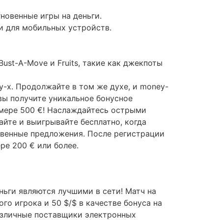
гновенные игры на деньги.
и для мобильных устройств.
Bust-A-Move и Fruits, такие как джекпоты
y-x. Продолжайте в том же духе, и money-
вы получите уникальное бонусное
мере 500 €! Наслаждайтесь острыми
айте и выигрывайте бесплатно, когда
ственные предложения. После регистрации
ре 200 € или более.
ньги являются лучшими в сети! Матч на
ого игрока и 50 $/$ в качестве бонуса на
азличные поставщики электронных