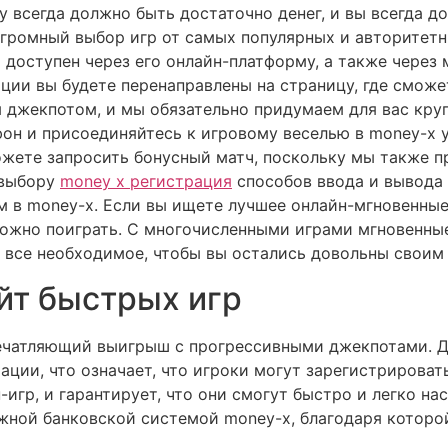
у всегда должно быть достаточно денег, и вы всегда д
 огромный выбор игр от самых популярных и авторитет
о доступен через его онлайн-платформу, а также через
ции вы будете перенаправлены на страницу, где сможет
м джекпотом, и мы обязательно придумаем для вас кру
он и присоединяйтесь к игровому веселью в money-x уж
ожете запросить бонусный матч, поскольку мы также пр
 выбору
money x регистрация
способов ввода и вывода 
м в money-x. Если вы ищете лучшее онлайн-мгновенные
можно поиграть. С многочисленными играми мгновенные
 все необходимое, чтобы вы остались довольны своим
йт быстрых игр
ечатляющий выигрыш с прогрессивными джекпотами. Д
ции, что означает, что игроки могут зарегистрировать
н-игр, и гарантирует, что они смогут быстро и легко н
жной банковской системой money-x, благодаря которо