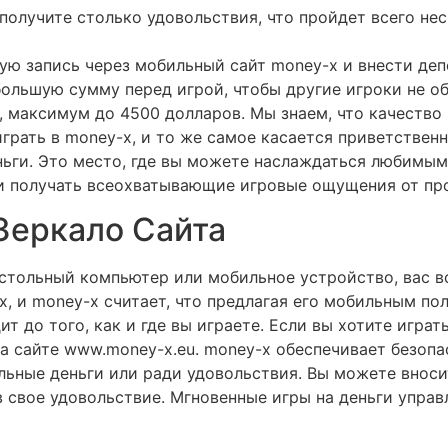
получите столько удовольствия, что пройдет всего нес
ую запись через мобильный сайт money-x и внести де
ольшую сумму перед игрой, чтобы другие игроки не обм
, максимум до 4500 долларов. Мы знаем, что качество 
грать в money-x, и то же самое касается приветственн
ьги. Это место, где вы можете наслаждаться любимыми
и и получать всеохватывающие игровые ощущения от пр
Зеркало Сайта
астольный компьютер или мобильное устройство, вас в
х, и money-x считает, что предлагая его мобильным п
т до того, как и где вы играете. Если вы хотите играт
на сайте www.money-x.eu. money-x обеспечивает безоп
альные деньги или ради удовольствия. Вы можете вноси
 в свое удовольствие. Мгновенные игры на деньги упра