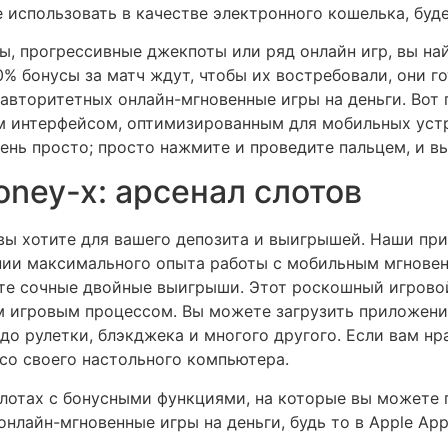
е использовать в качестве электронного кошелька, буд
, прогрессивные джекпоты или ряд онлайн игр, вы на
% бонусы за матч ждут, чтобы их востребовали, они го
авторитетных онлайн-мгновенные игры на деньги. Вот
м интерфейсом, оптимизированным для мобильных уст
нь просто; просто нажмите и проведите пальцем, и вы
ney-x: арсенал слотов
 вы хотите для вашего депозита и выигрышей. Наши п
нии максимального опыта работы с мобильным мгновенн
йте сочные двойные выигрыши. Этот роскошный игрово
 игровым процессом. Вы можете загрузить приложени
 до рулетки, блэкджека и многого другого. Если вам нр
со своего настольного компьютера.
слотах с бонусными функциями, на которые вы можете 
лайн-мгновенные игры на деньги, будь то в Apple App 