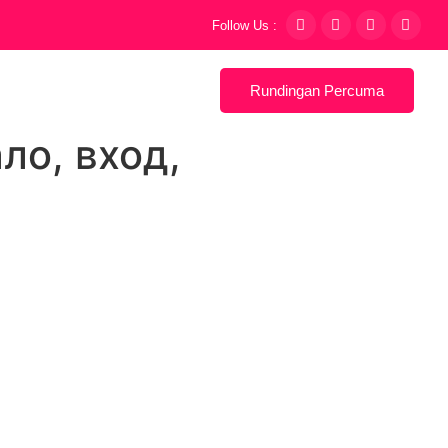
Follow Us :
Rundingan Percuma
ло, вход,