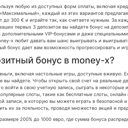
пользуя любую из доступных форм оплаты, включая кре
«Максимальный», каждый из этих вариантов предлагае
 до 300 € и играйте так, как считаете нужным. За каж
 ваших первых 3 депозитов вы найдете бонус на депози
ь дополнительными VIP-бонусами и даже специальными
ney-x любит давать вам шанс выигрывать и выигрывать
ный бонус дает вам возможность прогрессировать и игр
озитный бонус в money-x?
еньги, включая настольные игры, доступные вживую. Ес
 вы найдете. Чтобы открыть свой счет на реальные де
это войти в свою учетную запись, сыграть в некоторые
популярные слоты, такие как бесплатные слоты, онлайн
ной записи, в которую вы можете играть в безопасной 
ить их за лояльность, проводя множество акций и пре
размере 200% до 1000 евро, где сумма бонуса распред