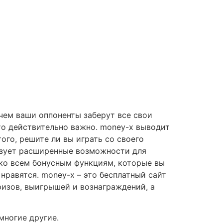
чем ваши оппоненты заберут все свои
то действительно важно. money-x выводит
ого, решите ли вы играть со своего
ьзует расширенные возможности для
 ко всем бонусным функциям, которые вы
нравятся. money-x – это бесплатный сайт
ризов, выигрышей и вознаграждений, а
многие другие.