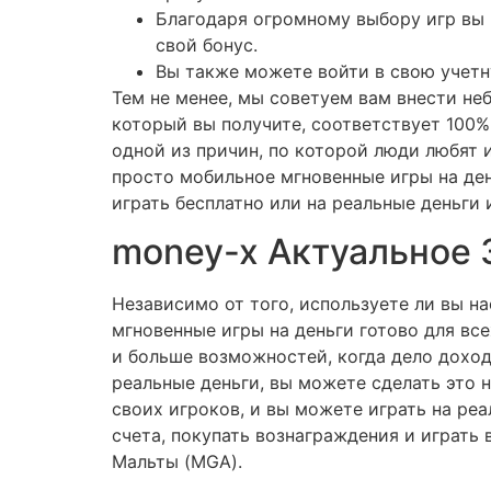
Благодаря огромному выбору игр вы 
свой бонус.
Вы также можете войти в свою учетн
Тем не менее, мы советуем вам внести неб
который вы получите, соответствует 100%
одной из причин, по которой люди любят и
просто мобильное мгновенные игры на ден
играть бесплатно или на реальные деньг
money-x Актуальное 
Независимо от того, используете ли вы н
мгновенные игры на деньги готово для все
и больше возможностей, когда дело доходи
реальные деньги, вы можете сделать это 
своих игроков, и вы можете играть на ре
счета, покупать вознаграждения и играть
Мальты (MGA).