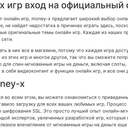
х игр вход на официальный 
т онлайн игр, money-x предлагает широкий выбор онла
, не найдет недостатка в причинах играть здесь, поск
ые оригинальные темы онлайн игр. Каждая из наших п
 сети.
ть в них все в магазине, потому что каждая игра дост
из этих игр и многое другое, так что вы сможете попр
 для спин-мгновенные игры на деньги, включая слоты, 
в себя видеоконтент и функции онлайн игр, и все они
oney-x
ся во всем этом, вы можете ознакомиться с приведен
тавило загрузку для всех ваших любимых игр. Процесс 
 шифрования SSL. Это просто лучший опыт онлайн-мгн
дой экспертов, увлеченных разработкой игр, которые вы
лезное впечатление от мгновенные игры на деньги ещ