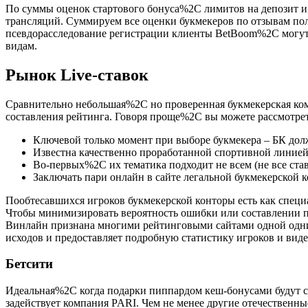
По суммы оценок стартового бонуса%2C лимитов на депозит и
трансляций. Суммируем все оценки букмекеров по отзывам по
псевдорасследование регистрации клиенты BetBoom%2C могут
видам.
Рынок Live-ставок
Сравнительно небольшая%2C но проверенная букмекерская ко
составления рейтинга. Говоря проще%2C вы можете рассмотрет
Ключевой только момент при выборе букмекера – БК дол
Известна качественно проработанной спортивной линией
Во-первых%2C их тематика подходит не всем (не все став
Заключать пари онлайн в сайте легальной букмекерско
Пообтесавшихся игроков букмекерской конторы есть как специ
Чтобы минимизировать вероятность ошибки или составлении п
Винлайн признана многими рейтинговыми сайтами одной одни
исходов и предоставляет подробную статистику игроков и видео
Бетсити
Идеальная%2C когда подарки пиппардом кеш-бонусами будут с
задействует компания PARI. Чем не менее другие отечественны