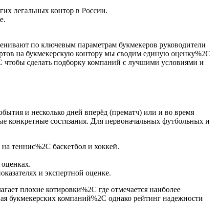
гих легальных контор в России.
е.
ценивают по ключевым параметрам букмекеров руководители
пертов на букмекерскую контору мы сводим единую оценку%2C
C чтобы сделать подборку компаний с лучшими условиями и
ытия и несколько дней вперёд (прематч) или и во время
мые конкретные состязания. Для первоначальных футбольных и
 на теннис%2C баскетбол и хоккей.
 оценках.
оказателях и экспертной оценке.
лагает плохие котировки%2C где отмечается наиболее
ная букмекерских компаний%2C однако рейтинг надежности