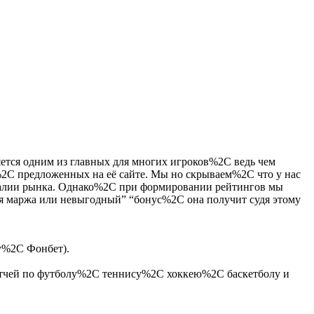
ется одним из главных для многих игроков%2C ведь чем
C предложенных на её сайте. Мы но скрываем%2C что у нас
реалии рынка. Однако%2C при формировании рейтингов мы
ая маржа или невыгодный” “бонус%2C она получит судя этому
у%2C Фонбет).
атчей по футболу%2C теннису%2C хоккею%2C баскетболу и