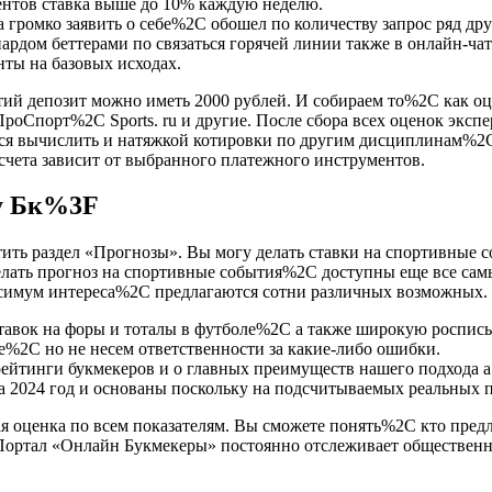
нтов ставка выше до 10% каждую неделю.
громко заявить о себе%2C обошел по количеству запрос ряд дру
рдом беттерами по связаться горячей линии также в онлайн-чат
ты на базовых исходах.
ий депозит можно иметь 2000 рублей. И собираем то%2C как о
оСпорт%2C Sports. ru и другие. После сбора всех оценок экс
лся вычислить и натяжкой котировки по другим дисциплинам%2
счета зависит от выбранного платежного инструментов.
гу Бк%3F
ь раздел «Прогнозы». Вы могу делать ставки на спортивные соб
делать прогноз на спортивные события%2C доступны еще все са
симум интереса%2C предлагаются сотни различных возможных.
тавок на форы и тоталы в футболе%2C а также широкую роспись
%2C но не несем ответственности за какие-либо ошибки.
ейтинги букмекеров и о главных преимуществ нашего подхода а
а 2024 год и основаны поскольку на подсчитываемых реальных п
ая оценка по всем показателям. Вы сможете понять%2C кто пред
 Портал «Онлайн Букмекеры» постоянно отслеживает обществен