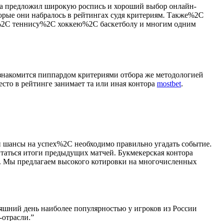
ра предложил широкую роспись и хороший выбор онлайн-
рые они набралось в рейтингах судя критериям. Также%2C
у%2C теннису%2C хоккею%2C баскетболу и многим одним
знакомится пиппардом критериями отбора же методологией
сто в рейтинге занимает та или иная контора
mostbet
.
и шансы на успех%2C необходимо правильно угадать событие.
таться итоги предыдущих матчей. Букмекерская контора
. Мы предлагаем высокого котировки на многочисленных
шний день наиболее популярностью у игроков из России
-отрасли.”