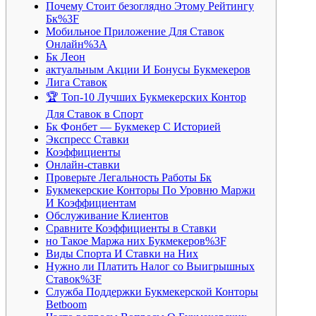
Почему Стоит безоглядно Этому Рейтингу
Бк%3F
Мобильное Приложение Для Ставок
Онлайн%3A
Бк Леон
актуальным Акции И Бонусы Букмекеров
Лига Ставок
🏆 Топ-10 Лучших Букмекерских Контор
Для Ставок в Спорт
Бк Фонбет — Букмекер С Историей
Экспресс Ставки
Коэффициенты
Онлайн-ставки
Проверьте Легальность Работы Бк
Букмекерские Конторы По Уровню Маржи
И Коэффициентам
Обслуживание Клиентов
Сравните Коэффициенты в Ставки
но Такое Маржа них Букмекеров%3F
Виды Спорта И Ставки на Них
Нужно ли Платить Налог со Выигрышных
Ставок%3F
Служба Поддержки Букмекерской Конторы
Betboom