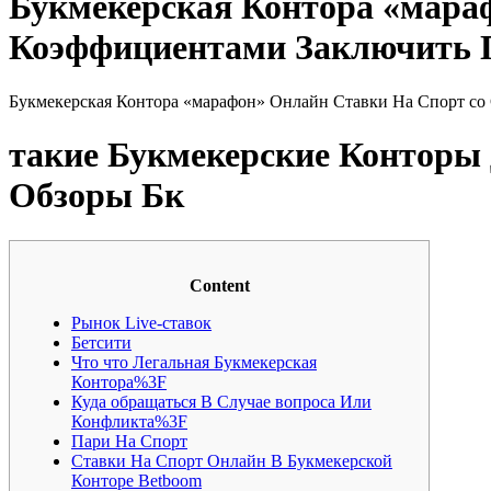
Букмекерская Контора «мара
Коэффициентами Заключить 
Букмекерская Контора «марафон» Онлайн Ставки На Спорт с
такие Букмекерские Конторы
Обзоры Бк
Content
Рынок Live-ставок
Бетсити
Что что Легальная Букмекерская
Контора%3F
Куда обращаться В Случае вопроса Или
Конфликта%3F
Пари На Спорт
Ставки На Спорт Онлайн В Букмекерской
Конторе Betboom