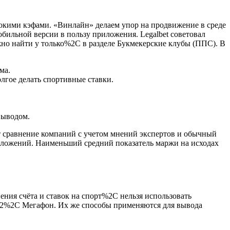
кими кэфами. «Винлайн» делаем упор на продвижение в среде
ильной версии в пользу приложения. Legalbet советовал
о найти у только%2C в разделе Букмекерские клубы (ППС). В
ма.
лгое делать спортивные ставки.
выводом.
т сравнение компаний с учетом мнений экспертов и обычный
иложений. Наименьший средний показатель маржи на исходах
ния счёта и ставок на спорт%2C нельзя использовать
2%2C Мегафон. Их же способы применяются для вывода