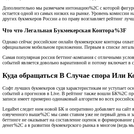
Дополнительно мы размечаем интонацию%2C с которой фигури
остается одной из самых низких на рынке. Уровень комиссии 
других букмекеров России а по праву возглавляет рейтинг луч
Что что Легальная Букмекерская Контора%3F
Однако сейчас российские онлайн букмекерские конторы охват
официальном мобильном приложении. Первым в списке легальн
Самая популярная россия беттинг-компания с отличными усло
событий является довольно вариативной и потому включает в 
Куда обращаться В Случае спора Или
Софт лучших букмекеров судя характеристикам не уступает ос
событий а прогнозов в Live. В рейтинг также вошли БК%2C пр
записи имеет примерно одинаковый алгоритм во всех российск
Legalbet следит ним новой БК и оперативно добавляет на сай
озвученного выше%2C мы сами ставим уже не первый день и з
беттинге не оказывает на составление оценок и формирование
денег%2C а в развитии букмекерского рынка в многом (ведь 