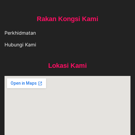
Rakan Kongsi Kami
Perkhidmatan
Hubungi Kami
Lokasi Kami