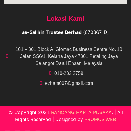
Lokasi Kami
as-Salihin Trustee Berhad
(670367-D)
101 – 301 Block A, Glomac Business Centre No. 10
Jalan SS6/1, Kelana Jaya 47301 Petaling Jaya
Selangor Darul Ehsan, Malaysia
010-232 2759
ezham007@gmail.com
© Copyright 2021.
RANCANG HARTA PUSAKA
. | All
Rights Reserved | Designed by
PROMOSIWEB