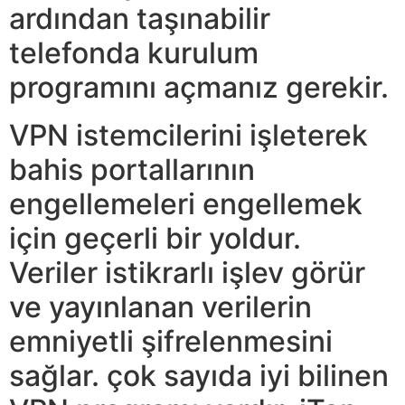
ardından taşınabilir
telefonda kurulum
programını açmanız gerekir.
VPN istemcilerini işleterek
bahis portallarının
engellemeleri engellemek
için geçerli bir yoldur.
Veriler istikrarlı işlev görür
ve yayınlanan verilerin
emniyetli şifrelenmesini
sağlar. çok sayıda iyi bilinen