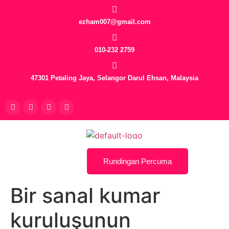
ezham007@gmail.com
010-232 2759
47301 Petaling Jaya, Selangor Darul Ehsan, Malaysia
Rundingan Percuma
Bir sanal kumar
kuruluşunun