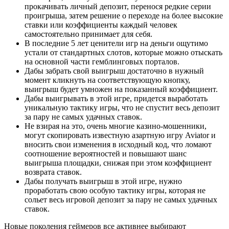
прокачивать личный депозит, перенося редкие серии
проигрыша, затем решение о переходе на более высокие
ставки или коэффициенты каждый человек
самостоятельно принимает для себя.
В последние 5 лет ценители игр на деньги ощутимо
устали от стандартных слотов, которые можно отыскать
на основной части гемблинговых порталов.
Дабы забрать свой выигрыш достаточно в нужный
момент кликнуть на соответствующую кнопку,
выигрыш будет умножен на показанный коэффициент.
Дабы выигрывать в этой игре, придется выработать
уникальную тактику игры, что не спустит весь депозит
за пару не самых удачных ставок.
Не взирая на это, очень многие казино-мошенники,
могут скопировать известную азартную игру Aviator и
вносить свои изменения в исходный код, что ломают
соотношение вероятностей и повышают шанс
выигрыша площадки, снижая при этом коэффициент
возврата ставок.
Дабы получать выигрыш в этой игре, нужно
проработать свою особую тактику игры, которая не
сольет весь игровой депозит за пару не самых удачных
ставок.
Новые поколения геймеров все активнее выбирают