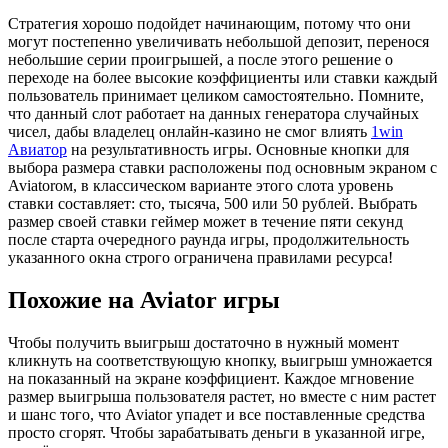
Стратегия хорошо подойдет начинающим, потому что они
могут постепенно увеличивать небольшой депозит, перенося
небольшие серии проигрышей, а после этого решение о
переходе на более высокие коэффициенты или ставки каждый
пользователь принимает целиком самостоятельно. Помните,
что данный слот работает на данных генератора случайных
чисел, дабы владелец онлайн-казино не смог влиять
1win
Авиатор
на результативность игры. Основные кнопки для
выбора размера ставки расположены под основным экраном с
Aviatorом, в классическом варианте этого слота уровень
ставки составляет: сто, тысяча, 500 или 50 рублей. Выбрать
размер своей ставки геймер может в течение пяти секунд
после старта очередного раунда игры, продолжительность
указанного окна строго ограничена правилами ресурса!
Похожие на Aviator игры
Чтобы получить выигрыш достаточно в нужный момент
кликнуть на соответствующую кнопку, выигрыш умножается
на показанный на экране коэффициент. Каждое мгновение
размер выигрыша пользователя растет, но вместе с ним растет
и шанс того, что Aviator упадет и все поставленные средства
просто сгорят. Чтобы зарабатывать деньги в указанной игре,