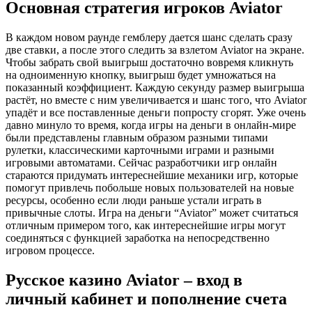
Основная стратегия игроков Aviator
В каждом новом раунде гемблеру дается шанс сделать сразу
две ставки, а после этого следить за взлетом Aviator на экране.
Чтобы забрать свой выигрыш достаточно вовремя кликнуть
на одноименную кнопку, выигрыш будет умножаться на
показанный коэффициент. Каждую секунду размер выигрыша
растёт, но вместе с ним увеличивается и шанс того, что Aviator
упадёт и все поставленные деньги попросту сгорят. Уже очень
давно минуло то время, когда игры на деньги в онлайн-мире
были представлены главным образом разными типами
рулетки, классическими карточными играми и разными
игровыми автоматами. Сейчас разработчики игр онлайн
стараются придумать интереснейшие механики игр, которые
помогут привлечь побольше новых пользователей на новые
ресурсы, особенно если люди раньше устали играть в
привычные слоты. Игра на деньги “Aviator” может считаться
отличным примером того, как интереснейшие игры могут
соединяться с функцией заработка на непосредственно
игровом процессе.
Русское казино Aviator – вход в
личный кабинет и пополнение счета