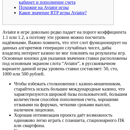
кабинет и пополнение счета
Похожие на Aviator игры
Какое значение RTP игры Aviator?
Aviator в игре довольно редко падает на пороге коэффициента
1.1 или 1.2, а поэтому эти уровни можно посчитать
надёжными. Важно помнить, что этот слот функционирует на
данных алгоритмов генерации случайных чисел, дабы
владелец интернет казино не мог повлиять на результаты игр.
Основные кнопки для указания значения ставки расположены
под основным экраном слота “Aviator”, в русскоязычном
варианте данной игры уровень ставки составляет: 50, сто,
1000 или 500 рублей.
Чтобы избежать столкновения с казино-мошенником,
старайтесь искать большие международные казино, что
характеризуются широкой базы пользователей, большим
количеством способов пополнения счета, хорошими
отзывами на форумах, четкими сроками выплат,
наличием лицензии.
Хорошая оптимизация проекта даёт возможность
одинаково легко играть с планшета, стационарного ПК
или смартфона.