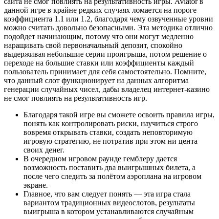
сайта не смог повлиять на результативность игры. Aviator в
данной игре в крайне редких случаях ломается на пороге
коэффициента 1.1 или 1.2, благодаря чему озвученные уровни
можно считать довольно безопасными. Эта методика отлично
подойдет начинающим, потому что они могут медленно
наращивать свой первоначальный депозит, спокойно
выдерживая небольшие серии проигрыша, потом решение о
переходе на большие ставки или коэффициенты каждый
пользователь принимает для себя самостоятельно. Помните,
что данный слот функционирует на данных алгоритма
генерации случайных чисел, дабы владелец интернет-казино
не смог повлиять на результативность игр.
Благодаря такой игре вы сможете освоить правила игры,
понять как контролировать риски, научиться строго
вовремя открывать ставки, создать неповторимую
игровую стратегию, не потратив при этом ни цента
своих денег.
В очередном игровом раунде гемблеру дается
возможность поставить два выигрышных билета, а
после чего следить за полётом аэроплана на игровом
экране.
Главное, что вам следует понять — эта игра стала
вариантом традиционных видеослотов, результаты
выигрыша в котором устанавливаются случайным