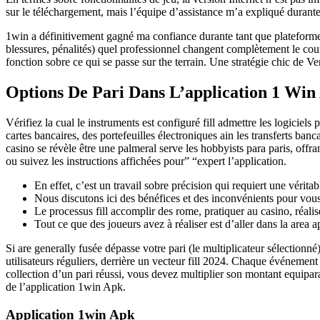
sur le téléchargement, mais l’équipe d’assistance m’a expliqué durant
1win a définitivement gagné ma confiance durante tant que plateforme d
blessures, pénalités) quel professionnel changent complètement le cours
fonction sobre ce qui se passe sur the terrain. Une stratégie chic de Ve
Options De Pari Dans L’application 1 Win
Vérifiez la cual le instruments est configuré fill admettre les logicie
cartes bancaires, des portefeuilles électroniques ain les transferts ban
casino se révèle être une palmeral serve les hobbyists para paris, offr
ou suivez les instructions affichées pour” “expert l’application.
En effet, c’est un travail sobre précision qui requiert une véritab
Nous discutons ici des bénéfices et des inconvénients pour vou
Le processus fill accomplir des rome, pratiquer au casino, réalis
Tout ce que des joueurs avez à réaliser est d’aller dans la area a
Si are generally fusée dépasse votre pari (le multiplicateur sélectionn
utilisateurs réguliers, derrière un vecteur fill 2024. Chaque événeme
collection d’un pari réussi, vous devez multiplier son montant equipa
de l’application 1win Apk.
Application 1win Apk