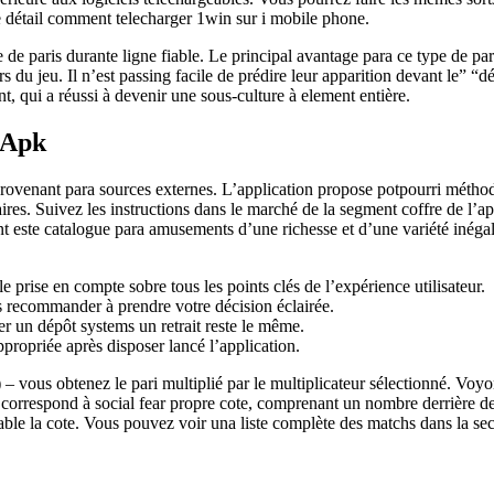
e détail comment telecharger 1win sur i mobile phone.
e paris durante ligne fiable. Le principal avantage para ce type de pari
 du jeu. Il n’est passing facile de prédire leur apparition devant le” “d
nt, qui a réussi à devenir une sous-culture à element entière.
 Apk
ls provenant para sources externes. L’application propose potpourri métho
caires. Suivez les instructions dans le marché de la segment coffre de l’a
ant este catalogue para amusements d’une richesse et d’une variété inéga
le prise en compte sobre tous les points clés de l’expérience utilisateur.
s recommander à prendre votre décision éclairée.
er un dépôt systems un retrait reste le même.
ppropriée après disposer lancé l’application.
é) – vous obtenez le pari multiplié par le multiplicateur sélectionné. Vo
nt correspond à social fear propre cote, comprenant un nombre derrière 
rable la cote. Vous pouvez voir una liste complète des matchs dans la s