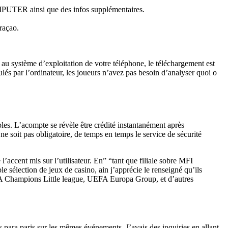
MPUTER ainsi que des infos supplémentaires.
raçao.
 au système d’exploitation de votre téléphone, le téléchargement est
lés par l’ordinateur, les joueurs n’avez pas besoin d’analyser quoi o
bles. L’acompte se révèle être crédité instantanément après
ne soit pas obligatoire, de temps en temps le service de sécurité
l’accent mis sur l’utilisateur. En” “tant que filiale sobre MFI
 sélection de jeux de casino, ain j’apprécie le renseigné qu’ils
EFA Champions Little league, UEFA Europa Group, et d’autres
ts para paris sur les mêmes événements. J’avais des inquiries en allant