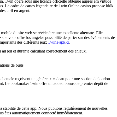
win. 1win opère sous une licence officielle obtenue auprès em virtude
. Le cadre de cartes légendaire de 1win Online casino propose kklk
des tarif en argent.
n mobile du site web se révèle être une excellente alternate. Elle
 site vous offre los angeles possibilité de parier sur des événements de
importants des différents jeux
1wins-apk.ci
.
 au jeu et durante calculant correctement des enjeux.
cations de bugs.
x clientele reçoivent un généreux cadeau pour une section de london
rgent. Le bookmaker 1win offre un added bonus de premier dépôt de
la stabilité de cette app. Nous publions régulièrement de nouvelles
oueurs êtes automatiquement connecté immédiatement.